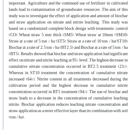
important. Agriculture and the continued use of fertilizer in cultivated
lands lead to contamination of groundwater resources. The aim of this
study was to investigate the effect of application and amount of biochar
and straw application on nitrate and nitrite leaching. This study was
based on a randomized complete block design with treatments: control
(CO), Wheat straw 5 mm thick (SM5), Wheat straw at 10mm (SM10),
Straw at a rate of 5 ton / ha (ST5), Straw at a rate of 10 ton / ha(ST10),
Biochar at a rate of 2.5 ton / ha (BT2.5) and Biochar at a rate of 5 ton / ha
(BT5). Results showed that biochar and straw application had significant
effect on nitrate and nitrite leaching at 95% level. The highest decrease in
cumulative nitrate concentration occurred in BT2.5 treatment (23%).
Whereas in ST10 treatment the concentration of cumulative nitrate
increased (64%). Nitrite content in all treatments decreased during the
cultivation period and the highest decrease in cumulative nitrite
concentration occurred in BT5 treatment (94%). The use of biochar and
straw leads to a decrease in the concentration of cumulative leaching
nitrite. Biochar application reduces leaching nitrate concentration and
straw application as a more effective layer than its combination with soil
(ton / ha).