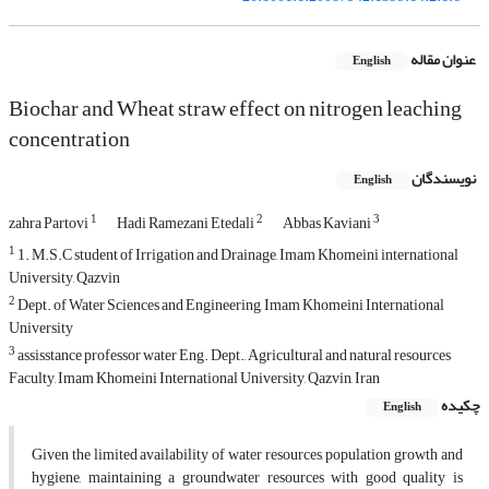
عنوان مقاله
English
Biochar and Wheat straw effect on nitrogen leaching
concentration
نویسندگان
English
1
2
3
zahra Partovi
Hadi Ramezani Etedali
Abbas Kaviani
1
1. M.S.C student of Irrigation and Drainage, Imam Khomeini international
University, Qazvin
2
Dept. of Water Sciences and Engineering, Imam Khomeini International
University
3
assisstance professor water Eng. Dept., Agricultural and natural resources
Faculty, Imam Khomeini International University, Qazvin, Iran
چکیده
English
Given the limited availability of water resources, population growth and
hygiene, maintaining a groundwater resources with good quality is