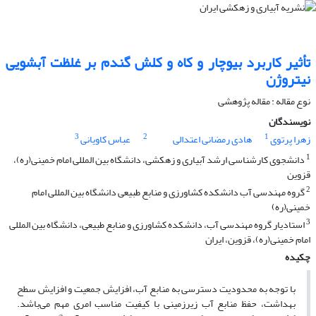
تأثیر کاربرد بیوچار و کاه و کلش گندم بر غلظت آبشویی
نیتروژن
نوع مقاله : مقاله پژوهشی
نویسندگان
3
2
1
زهرا پرتوی
هادی رمضانی اعتدالی
عباس کاویانی
1
دانشجوی کارشناسی ارشد آبیاری و زهکشی، دانشگاه بین المللی امام خمینی(ره)،
قزوین
2
گروه مهندسی آب دانشکده کشاورزی و منابع طبیعی دانشگاه بین المللی امام
خمینی(ره)
3
استادیار گروه مهندسی آب، دانشکده کشاورزی و منابع طبیعی، دانشگاه بین المللی
امام خمینی(ره)، قزوین، ایران
چکیده
با توجه به محدودیت دسترسی به منابع آب، افزایش جمعیت و افزایش سطح
بهداشت، حفظ منابع آب زیرزمینی با کیفیت مناسب امری مهم می‌باشد.