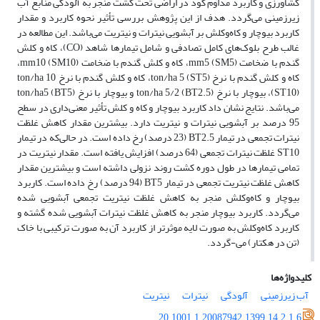
کشاورزی و کاربرد مداوم کود در اراضی تحت کشت منجر به آلودگی منابع آب
زیرزمینی می‌گردد. هدف از این پژوهش بررسی تأثیر نحوه کاربرد و مقدار
کاربرد بیوچار و کاه‌و‌کلش بر آبشویی نیترات و نیتریت می‌باشد. این مطالعه در
غالب طرح بلوک‌های کامل تصادفی و شامل تیمارها شاهد (CO)، کاه و کلش
گندم با ضخامت mm5 (SM5)، کاه و کلش گندم با ضخامت mm10 (SM10)،
کاه و کلش گندم با نرخ ton/ha 5 (ST5)، کاه و کلش گندم با نرخ ton/ha 10
(ST10)، بیوچار با نرخ ton/ha 5/2 (BT2.5) و بیوچار با نرخ ton/ha5 (BT5)
می‌باشد. نتایج نشان داد کاربرد بیوچار و کاه و کلش تأثیر معنی‌داری در سطح
95 درصد بر آبشویی نیترات و نیتریت دارد. بیشترین مقدار کاهش غلظت
نیترات تجمعی در تیمار BT2.5 (23 درصد) رخ داده است. در حالی‌که در تیمار
ST10 غلظت نیترات تجمعی (64 درصد) افزایش یافته است. مقدار نیتریت در
تمامی تیمارها در طول دوره کشت روند نزولی داشته است و بیشترین مقدار
کاهش غلظت نیتریت تجمعی در تیمار BT5 (94 درصد) رخ داده است. کاربرد
بیوچار و کاه‌و‌کلش منجر به کاهش غلظت نیتریت تجمعی آبشویی شده
می‌گردد. کاربرد بیوچار منجر به کاهش غلظت نیترات آبشویی شده گشته و
کاربرد کاه‌و‌کلش به صورت لایه موثرتر از کاربرد آن به صورت ترکیبی با خاک
(تن در هکتار) می-گردد.
کلیدواژه‌ها
آب زیرزمینی
آلودگی
نیترات
نیتریت
20.1001.1.20087942.1399.14.2.1.6