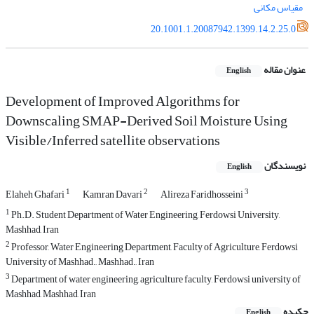
مقیاس مکانی
20.1001.1.20087942.1399.14.2.25.0
عنوان مقاله
English
Development of Improved Algorithms for
Downscaling SMAP-Derived Soil Moisture Using
Visible/Inferred satellite observations
نویسندگان
English
1
2
3
Elaheh Ghafari
Kamran Davari
Alireza Faridhosseini
1
Ph.D. Student Department of Water Engineering, Ferdowsi University,
Mashhad, Iran
2
Professor, Water Engineering Department, Faculty of Agriculture, Ferdowsi
University of Mashhad., Mashhad., Iran
3
Department of water engineering, agriculture faculty, Ferdowsi university of
Mashhad, Mashhad, Iran
چکیده
English