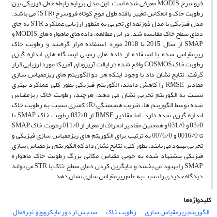
فروسرخ MODIS معرفی شده است. این مدل برپایه رابطه خطی فیزیکی بین
رطوبت خاک و انعکاس تغییر یافته طول موج کوتاه فروسرخ (STR) می باشد.
مدل فیزیکی با مدل ذوزنقه ای تجربی به منظور ارزیابی عملکرد STR به جای
دمای سطح خاک مقایسه شد. در این مطالعه، داده های ماهواره های MODIS و
SMAP از سال 2015 تا 2018 مورد استفاده قرار گرفتند و رطوبت خاک
ریزمقیاس شده با استفاده از داده های زمینی ایستگاه های اندازه گیری
رطوبت خاک COSMOS واقع شده در ایالت آریزونای آمریکا مورد ارزیابی قرار
گرفت. نتایج نشان داد با وجود اینکه هر دو الگوریتم های ریزمقیاس سازی
مقادیر RMSE را کاهش دادند، الگوریتم فیزیکی بطور کلی عملکرد بهتری
نسبت به الگوریتم تجربی نشان می دهد. هرچند، رطوبت خاک ریزمقیاس
شده توسط الگوریتم ها، ضریب همبستگی (R) کمتری نسبت به رطوبت خاک
اندازه گیری شده دارد، اما مقادیر RMSE از 032/0 رطوبت خاک SMAP تا
03/0 و 031/0 و همچنین مقادیر انحراف از معیار از 011/0 رطوبت خاک SMAP
تا 0016/0 و 0076/0 به ترتیب برای الگوریتم های ریزمقیاس سازی فیزیکی و
تجربی بهبود می یابند. بطور کلی، نتایج نشان داد که الگوریتم ریزمقیاس سازی
فیزیکی پیشنهاد شده به خوبی مقیاس مکانی بزرگ رطوبت خاک ماهواره
SMAP را بهبود می بخشد و جایگزین کردن دمای سطح خاک با STR می تواند
دیدگاه جدیدی را نسبت به علم ریزمقیاس سازی نشان دهد.
کلیدواژه‌ها
الگوریتم ریزمقیاس سازی
رطوبت خاک
سنجش از دور مایکروویو غیرفعال