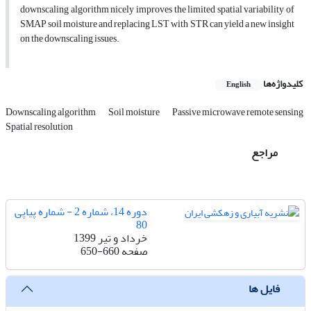
downscaling algorithm nicely improves the limited spatial variability of
SMAP soil moisture and replacing LST with STR can yield a new insight
on the downscaling issues.
کلیدواژه‌ها
English
Downscaling algorithm
Soil moisture
Passive microwave remote sensing
Spatial resolution
مراجع
دوره 14، شماره 2 - شماره پیاپی
80
خرداد و تیر 1399
صفحه
650-660
فایل ها