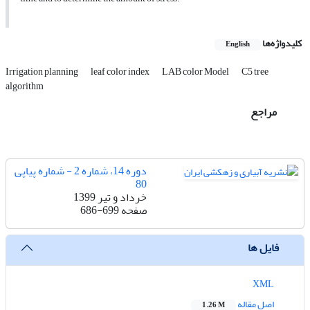
کلیدواژه‌ها
English
Irrigation planning
leaf color index
LAB color Model
C5 tree
algorithm
مراجع
دوره 14، شماره 2 - شماره پیاپی
80
خرداد و تیر 1399
صفحه
686-699
فایل ها
XML
اصل مقاله
1.26 M