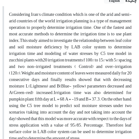
چکیده
English
Considering Iran's climate condition, which is one of the arid and semi-
arid countries of the world, irrigation planning is a type of management
operation to properly determine irrigation time. One of the fastest and
most accurate methods to determine the irrigation time is to use plant
index.This study aimed to investigate the relationship between leaf color
and soil moisture deficiency by LAB color system to determine
irrigation time and modeling of water stresses by C5 tree model in
zucchini plants with20 irrigation treatments f 100% to 15% with 5% spacing
and two non-irrigated treatments ( Control) and over-irrigation
(120%).Weight and moisture content of leaves were measured daily for 20
consecutive days and finally results showed that with decreasing
moisture, L(Lightness) and B(Blue- yellow) parameters decreased and
A(Green-red) increased.Irrigation time was also determined for
pumpkin plant, fifth day at L = 68, A = -19 and B = 37.3. On the other hand,
using the C5 tree model to predict soil moisture stresses under two
scenarios (taking into account the day and not taking into account the
day) showed that this model was more accurate with respect to the days of
stress application with a value of 95/85. Percentage. Therefore, leaf
surface color in LAB color system can be used to determine irrigation
time and to determine the amount of stress.