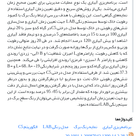
است، برنامه‌ریزی آبیاری یک نوع عملیات مدیریتی برای تعیین صحیح زمان
آبیاری می‌باشد. یکی از روش‌های سریع و دقیق تعیین زمان آبیاری استفاده از
نمایه‌های گیاهی است. این پژوهش با هدف بررسی ارتباط رنگ برگ با کمبود
رطوبت خاک توسط سیستم رنگی LAB جهت تعیین زمان آبیاری و مدل‌سازی
تنش‌های رطوبتی در خاک توسط مدل درختی C5در گیاه کدو سبز با 20 تیمار
آبیاری 100 درصد تا 15 درصد با فاصله‌های 5 درصدی و دو تیمار فاقد آبیاری
(شاهد) و بیش آبیاری (120 درصد) انجام شد. در طی 20 روز متوالی رطوبت
وزنی و عکس‌برداری از برگ‌ها روزانه صورت گرفت و در نهایت نتایج نشان داد
که با کاهش رطوبت، پارامترهایL (میزان شفافیت) و B (آبی- زردی) روندی
کاهشی و پارامتر A (سبزی- قرمزی) روندی افزایشی را طی می‌کند. همچنین
زمان آبیاری برای گیاه کدو سبز روز پنجم در شرایط رنگی L= 68، A= -19 و B =
37.3 تعیین شد. از طرفی استفاده از مدل درختی C5 جهت بررسی و پیش‌بینی
تنش‌های رطوبتی خاک تحت دو سناریو (با درنظرگرفتن روز و بدون درنظر
گرفتن روز) نشان داد که این مدل با در نظر گرفتن روزهای اعمال تنش از دقت
بیشتری برخوردار بوده که مقدار آن برابر با 85/ 95 درصد بوده است. از این
رو جهت تعینن زمان آبیاری و تشخیص میزان تنش می‌توان از رنگ سطح برگ در
سیتم رنگی LAB استفاده نمود.
کلیدواژه‌ها
برنامه‌ریزی آبیاری
نمایه رنگ برگ
مدل رنگی LAB
الگوریتم C5