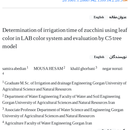
20.1001.1.20087942.1399.14.2.28.3
عنوان مقاله
English
Determination of irrigation time of zucchini using leaf
color in LAB color system and evaluation by C5 tree
model
نویسندگان
English
1
2
3
samira abedian
MOUSA HESAM
khalil ghorbani
negar noruzi
4
1
Graduate M.Sc. of Irrigation and drainage Engineering, Gorgan University of
Agricultural Science and Natural Resources
2
Department of Water Engineering, Faculty of Water and Soil Engineering,
Gorgan University of Agricultural Sciences and Natural Resources, Iran
3
Associate Professor, Department of Water Science and Engineering, Gorgan
University of Agricultural Sciences and Natural Resources
4
Agriculture, Faculty of Water Engineering, Gorgan, Iran