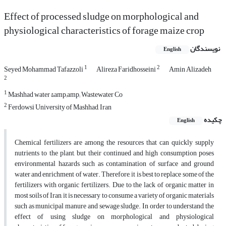
Effect of processed sludge on morphological and
physiological characteristics of forage maize crop
نویسندگان
English
1
2
Seyed Mohammad Tafazzoli
Alireza Faridhosseini
Amin Alizadeh
2
1
Mashhad water &amp;amp; Wastewater Co
2
Ferdowsi University of Mashhad, Iran
چکیده
English
Chemical fertilizers are among the resources that can quickly supply
nutrients to the plant, but their continued and high consumption poses
environmental hazards such as contamination of surface and ground
water and enrichment of water. Therefore, it is best to replace some of the
fertilizers with organic fertilizers. Due to the lack of organic matter in
most soils of Iran, it is necessary to consume a variety of organic materials
such as municipal manure and sewage sludge. In order to understand the
effect of using sludge on morphological and physiological