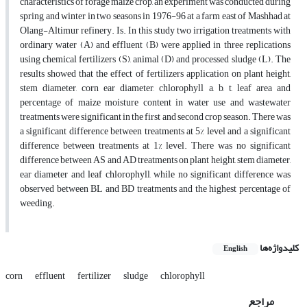
characteristics of forage maize crop, an experiment was conducted during
spring and winter in two seasons in 1976-96 at a farm east of Mashhad at
Olang-Altimur refinery. Is. In this study two irrigation treatments with
ordinary water (A) and effluent (B) were applied in three replications
using chemical fertilizers (S), animal (D) and processed sludge (L). The
results showed that the effect of fertilizers application on plant height,
stem diameter, corn ear diameter, chlorophyll a, b, t, leaf area and
percentage of maize moisture content in water use and wastewater
treatments were significant in the first and second crop season. There was
a significant difference between treatments at 5% level and a significant
difference between treatments at 1% level. There was no significant
difference between AS and AD treatments on plant height, stem diameter,
ear diameter and leaf chlorophyll, while no significant difference was
observed between BL and BD treatments and the highest percentage of
weeding.
کلیدواژه‌ها
English
corn
effluent
fertilizer
sludge
chlorophyll
مراجع