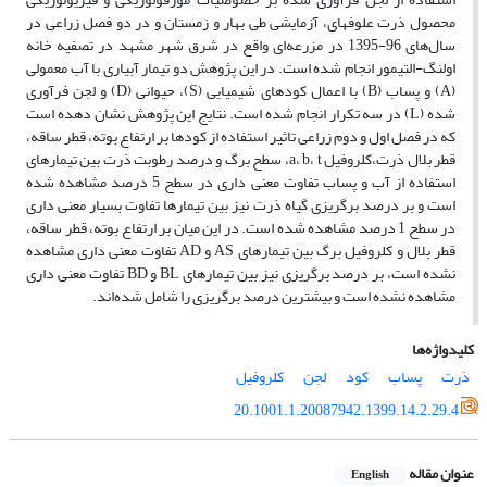
محصول ذرت علوفه‏ای، آزمایشی طی بهار و زمستان و در دو فصل زراعی در
سال‌های 96-1395 در مزرعه‌ای واقع در شرق شهر مشهد در تصفیه خانه
اولنگ-التیمور انجام شده است. در این پژوهش دو تیمار آبیاری با آب معمولی
(A) و پساب (B) با اعمال کودهای شیمیایی (S)، حیوانی (D) و لجن فرآوری
شده (L) در سه تکرار انجام شده است. نتایج این پژوهش نشان دهده است
که در فصل اول و دوم زراعی تاثیر استفاده از کودها بر ارتفاع بوته، قطر ساقه،
قطر بلال ذرت،کلروفیل a، b، t، سطح برگ و درصد رطوبت ذرت بین تیمارهای
استفاده از آب و پساب تفاوت معنی داری در سطح 5 درصد مشاهده شده
است و بر درصد برگریزی گیاه ذرت نیز بین تیمارها تفاوت بسیار معنی داری
در سطح 1 درصد مشاهده شده است. در این میان بر ارتفاع بوته، قطر ساقه،
قطر بلال و کلروفیل برگ بین تیمارهای AS و AD تفاوت معنی داری مشاهده
نشده است، بر درصد برگریزی نیز بین تیمارهای BL و BD تفاوت معنی داری
مشاهده نشده است و بیشترین درصد برگریزی را شامل شده‌‌اند.
کلیدواژه‌ها
ذرت
پساب
کود
لجن
کلروفیل
20.1001.1.20087942.1399.14.2.29.4
عنوان مقاله
English