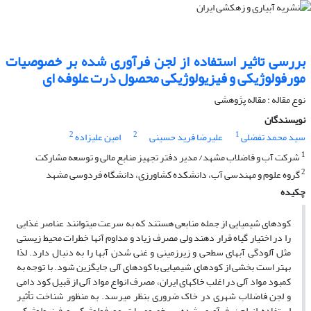
بررسی تاثیر استفاده از لجن فرآوری شده بر خصوصیات
مورفولوژیکی و فیزیولوژیکی محصول ذرت علوفه ‏ای
نوع مقاله : مقاله پژوهشی
نویسندگان
2
2
1
سید محمد تفضلی
علیرضا فرید حسینی
امین علیزاده
1
شرکت آب و فاضلاب مشهد/ مدیر دفتر تجهیز منابع مالی و توسعه مشارکت
2
گروه علوم و مهندسی آب، دانشکده کشاورزی، دانشگاه فردوسی مشهد
چکیده
کودهای شیمیایی از جمله منابعی هستند که به سرعت می‏توانند عناصر غذایی
را در اختیار گیاه قرار دهند ولی مصرف زیاد و مداوم آنها خطرات محیط زیستی
مثل آلودگی آب‏های سطحی و زیرزمینی و غنی شدن آب‏ها را به دنبال دارد. لذا
بهتر است بخشی از کودهای شیمیایی با کودهای آلی جایگزین شود. با توجه به
کمبود مواد آلی در اغلب خاک‏های ایران، مصرف انواع مواد آلی از قبیل کود دامی
و لجن فاضلاب شهری در خاک ضروری بنظر می‏رسد. به منظور شناخت تأثیر
استفاده از لجن فرآوری شده بر خصوصیات مورفولوژیکی و فیزیولوژیکی