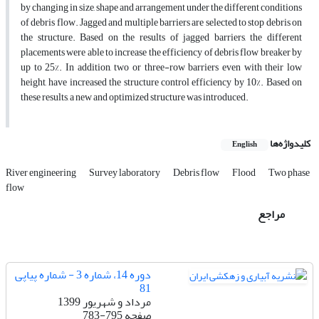
by changing in size, shape and arrangement under the different conditions
of debris flow. Jagged and multiple barriers are selected to stop debris on
the structure. Based on the results of jagged barriers, the different
placements were able to increase the efficiency of debris flow breaker by
up to 25%. In addition, two or three-row barriers even with their low
height, have increased the structure control efficiency by 10%. Based on
these results, a new and optimized structure was introduced.
کلیدواژه‌ها
English
River engineering
Survey laboratory
Debris flow
Flood
Two phase
flow
مراجع
دوره 14، شماره 3 - شماره پیاپی
81
مرداد و شهریور 1399
صفحه
783-795