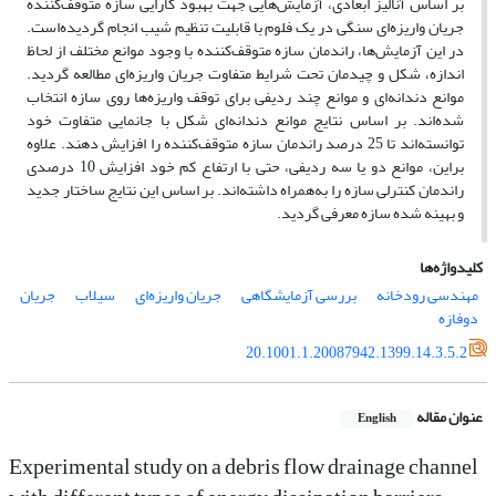
بر اساس آنالیز ابعادی، آزمایش‌هایی جهت بهبود کارایی سازه متوقف‌کننده
جریان واریزه‌ای سنگی در یک فلوم با قابلیت تنظیم شیب انجام گردیده‌است.
در این آزمایش‌ها، راندمان سازه متوقف‌کننده با وجود موانع مختلف از لحاظ
اندازه، شکل و چیدمان تحت شرایط متفاوت جریان واریزه‌ای مطالعه گردید.
موانع دندانه‌ای و موانع چند ردیفی برای توقف واریزه‌ها روی سازه انتخاب
شده‌اند. بر اساس نتایج موانع دندانه‌ای شکل با جانمایی متفاوت خود
توانسته‌اند تا 25 درصد راندمان سازه متوقف‌کننده را افزایش دهند. علاوه
بر‌این، موانع دو یا سه ردیفی، حتی با ارتفاع کم خود افزایش 10 درصدی
راندمان کنترلی سازه را به‌همراه داشته‌اند. بر اساس این نتایج ساختار جدید
و بهینه شده سازه معرفی گردید.
کلیدواژه‌ها
مهندسی رودخانه
بررسی آزمایشگاهی
جریان واریزه‌ای
سیلاب
جریان
دوفازه
20.1001.1.20087942.1399.14.3.5.2
عنوان مقاله
English
Experimental study on a debris flow drainage channel