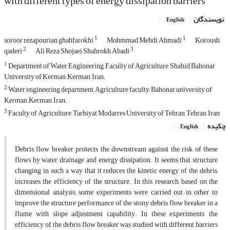
with different types of energy dissipation barriers
نویسندگان
English
1
1
soroor rezapourian ghahfarokhi
Mohmmad Mehdi Ahmadi
Koroush
2
3
qaderi
Ali Reza Shojaei Shahrokh Abadi
1
Department of Water Engineering, Faculty of Agriculture, Shahid Bahonar
University of Kerman, Kerman, Iran;
2
Water engineering department, Agriculture faculty, Bahonar university of
Kerman, Kerman, Iran.
3
Faculty of Agriculture, Tarbiyat Modarres University of Tehran, Tehran, Iran
چکیده
English
Debris flow breaker protects the downstream against the risk of these
flows by water drainage and energy dissipation. It seems that structure
changing in such a way that it reduces the kinetic energy of the debris,
increases the efficiency of the structure. In this research, based on the
dimensional analysis, some experiments were carried out in other to
improve the structure performance of the stony debris flow breaker in a
flume with slope adjustment capability. In these experiments, the
efficiency of the debris flow breaker was studied with different barriers