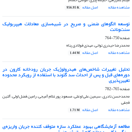
مشاهده مقاله
اصل مقاله
956.95 K
توسعه‌ الگوهای ضمنی و صریح در شبیه‌سازی معادلات هیپربولیک
سنت‌ونانت
صفحه
750-764
محمدرضا حیدری توانی، مهدی فولادی پناه
مشاهده مقاله
اصل مقاله
1.44 M
تحلیل تغییرات شاخص‌های هیدرولوژیک جریان رودخانه کارون در
دوره‌های قبل و پس از احداث سد گتوند با استفاده از رویکرد محدوده
تغییرپذیری
صفحه
765-782
محمدحسن نادری، سیمین علی اوغلی، مسعود پورغلام آمیجی، رامین فضل اولی، آلتین
قجقی
مشاهده مقاله
اصل مقاله
1.71 M
مطالعه آزمایشگاهی بهبود عملکرد سازه متوقف کننده جریان واریزه‌ی