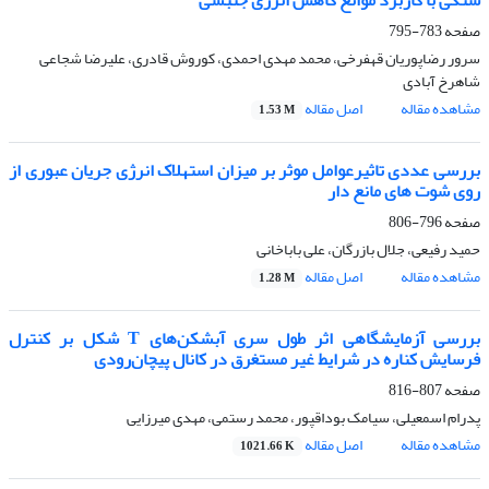
سنگی با کاربرد موانع کاهش انرژی جنبشی
صفحه
783-795
سرور رضاپوریان قهفرخی، محمد مهدی احمدی، کوروش قادری، علیرضا شجاعی
شاهرخ آبادی
مشاهده مقاله
اصل مقاله
1.53 M
بررسی عددی تاثیرعوامل موثر بر میزان استهلاک انرژی جریان عبوری از
روی شوت های مانع دار
صفحه
796-806
حمید رفیعی، جلال بازرگان، علی باباخانی
مشاهده مقاله
اصل مقاله
1.28 M
بررسی آزمایشگاهی اثر طول سری آبشکن‌های T شکل بر کنترل
فرسایش کناره در شرایط غیر مستغرق در کانال پیچان‌رودی
صفحه
807-816
پدرام اسمعیلی، سیامک بوداقپور، محمد رستمی، مهدی میرزایی
مشاهده مقاله
اصل مقاله
1021.66 K