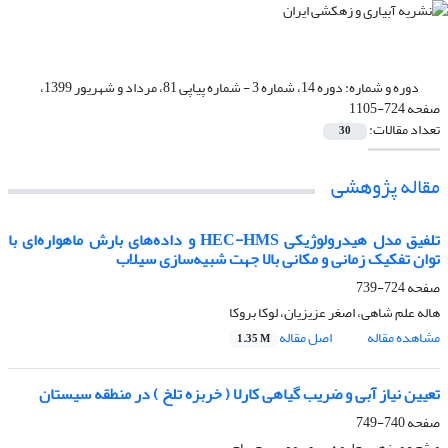
دوره و شماره:
دوره 14، شماره 3 - شماره پیاپی 81، مرداد و شهریور 1399،
صفحه 724-1105
تعداد مقالات:
30
مقاله پژوهشی
تلفیق مدل هیدرولوژیکی HEC-HMS و داده‌های بارش ماهواره‌ای با
توان تفکیک زمانی و مکانی بالا جهت شبیه‌سازی سیلاب
صفحه
724-739
هاله علم شاهی، اصغر عزیزیان، لوکا بروکا
مشاهده مقاله
اصل مقاله
1.35 M
تعیین نیاز آبی و ضریب گیاهی کارلا ( خربزه تلخ ) در منطقه سیستان
صفحه
740-749
میثم عمرزهی، حلیمه پیری، موسی حسام