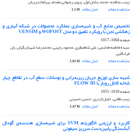
زینب عنافجه، محمد بنایان اول، پرویز رضوانی مقدم، بهرام اندرزیان
مشاهده مقاله
اصل مقاله
1.1 M
تخصیص منابع آب و شبیه‌سازی عملکرد محصولات در شبکه آبیاری و
زهکشی تجن با رویکرد تلفیق دو مدل WOFOST و VENSIM
صفحه
1004-1017
سیده فاطمه هاشمی، علی شاهنظری، محمود رایینی، محمدرضا شهبازبگیان، یان
فرانکلین
مشاهده مقاله
اصل مقاله
1.01 M
شبیه سازی توزیع جریان زیربحرانی و نوسانات سطح آب در تقاطع چهار
شاخه کانال روباز با FLOW 3D
صفحه
1018-1031
زینب طالبی، خلیل اژدری، حسین حسینی
مشاهده مقاله
اصل مقاله
1.47 M
کاربرد و ارزیابی الگوریتم SVM برای شبیه‌سازی هندسه‌ی گودال
آبشستگی پایین‌دست سرریز سیفونی