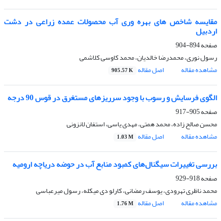
مقایسه شاخص های بهره وری آب محصولات عمده زراعی در دشت
اردبیل
صفحه
894-904
رسول نوری، محمدرضا خالدیان، محمد کاوسی کلاشمی
مشاهده مقاله
اصل مقاله
905.57 K
الگوی فرسایش و رسوب با وجود سرریزهای مستغرق در قوس 90 درجه
صفحه
905-917
محسن صالح زاده، محمد همتی، مهدی یاسی، استفان لانزونی
مشاهده مقاله
اصل مقاله
1.03 M
بررسی تغییرات سیگنال‌های کمبود منابع آب در حوضه دریاچه ارومیه
صفحه
918-929
محمد ناظری تهرودی، یوسف رمضانی، کارلو دی میکله، رسول میرعباسی
مشاهده مقاله
اصل مقاله
1.76 M