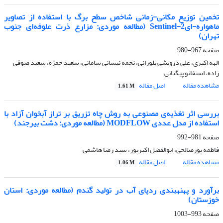
تخمین توزیع مکانی-زمانی شاخص سطح برگ با استفاده از تصاویر
ماهواره-ایSentinel-2 (مطالعه موردی: مزارع ذرت علوفه‌ای جنوب
تهران)
صفحه
967-980
الهه اکبری، علی درویشی بلورانی، نجمه نیسانی سامانی، سعید حمزه، سعید صوفی
زاده، استفانو پیگناتی
مشاهده مقاله
اصل مقاله
1.61 M
بررسی اثر تغذیه‌ی مصنوعی به روش چاه تزریق بر تراز آبخوان آزاد با
استفاده از مدل عددی MODFLOW (مطالعه موردی: دشت بیرجند)
صفحه
981-992
فاطمه پورصالحی، ابوالفضل اکبرپور، سید رضا هاشمی
مشاهده مقاله
اصل مقاله
1.06 M
برآورد و پهنه‏بندی ردپای آب در تولید گندم (مطالعه موردی: استان
خوزستان)
صفحه
993-1003