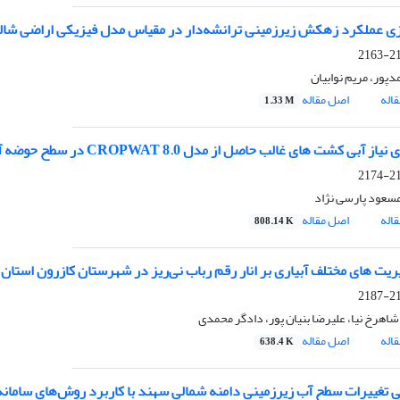
 عملکرد زهکش زیرزمینی ترانشه‌دار در مقیاس مدل فیزیکی اراضی شالی‌زاری با 
214
پور، مریم نوابیان
اله
اصل مقاله
1.33 M
آبی کشت ‏های غالب حاصل از مدل CROPWAT 8.0 در سطح حوضه آبریز دریاچه ارومیه
216
مسعود پارسی نژاد
اله
اصل مقاله
808.14 K
یریت های مختلف آبیاری بر انار رقم رباب نی‌ریز در شهرستان کازرون استان
217
اهرخ نیا، علیرضا بنیان پور، دادگر محمدی
اله
اصل مقاله
638.4 K
ی تغییرات سطح آب زیرزمینی دامنه شمالی سهند با کاربرد روش‌های سامانه