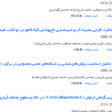
206
الدین رضوانی، حمید زارع ابیانه، محسن گودرزی
اله
اصل مقاله
851.42 K
کرد، کارایی مصرف آب و شبیه‌سازی تاج‌پوشش گیاه کاهو در دو کشت هیدروپونی
207
یان، علی رحیمی خوب، محمود مشعل، ساسان علی نیایی فرد
اله
اصل مقاله
1.06 M
تحلیل حساسیت روش‌های مبتنی بر شبکه‌های عصبی مصنوعی در برآورد تبخ
208
هری، فریبرز عباسی، قاسم زارعی، محمد مهدی نخجوانی مقدم
اله
اصل مقاله
739.03 K
 (Cercis siliquastrum L.) در خاک و سطوح مختلف آبیاری
210
ی، خالد احمدالی، وحید اعتماد