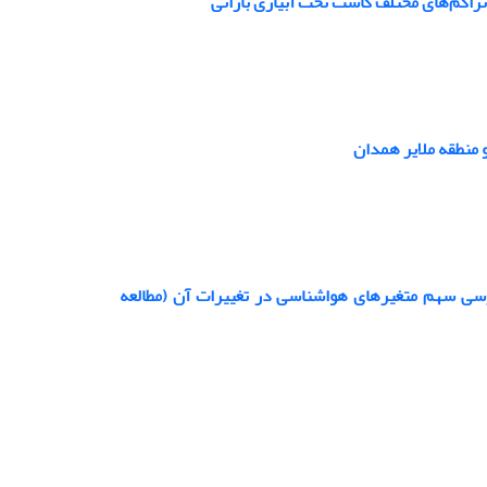
و منطقه ملایر همدان
ر- تعرق مرجع با استفاده از پیش نگری های پروژه CORDEX و بررسی سهم متغیرهای هواشناسی در تغییرات آن (مطالعه