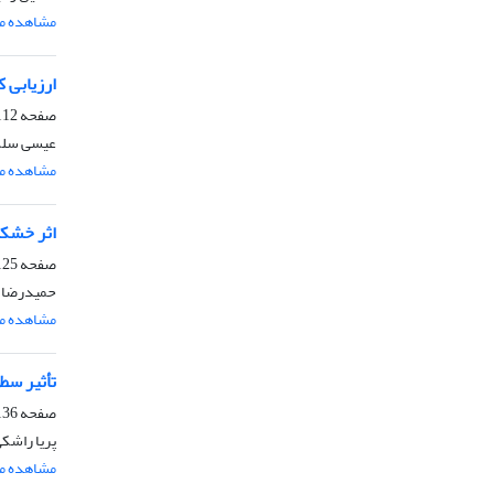
مشاهده مق
ارزیابی ک
صفحه
2-2124
عیسی سلگ
مشاهده مق
اثر خشکس
صفحه
5-2135
حمیدرضا ع
مشاهده مق
تأثیر سط
صفحه
6-2147
پریا راشکی
مشاهده مق