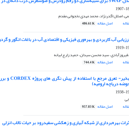
اکم‌های مختلف کاشت تحت آبیاری بارانی
189
ی، اصلان اگدرنژاد، محمد مهدی نخجوانی مقدم
اله
اصل مقاله
486.61 K
ارزیابی آب کاربردی و بهره‌وری فیزیکی و اقتصادی آب در باغات انگور و گرد
190
فیروزآبادی، سید محسن سیدان، حمید زارع ابیانه
اله
اصل مقاله
744.4 K
برآورد تبخی
وضه دریاچه ارومیه)
192
بی
اله
اصل مقاله
957.83 K
اثرات بهره‌برداری از شبکه آبیاری و زهکشی سفیدرود بر حیات تالاب انزلی