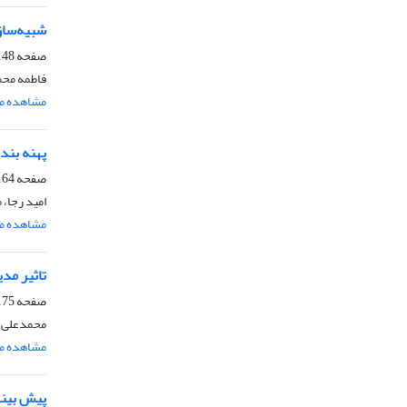
شبیه‌سازی
صفحه
8-2163
فاطمه محمد
مشاهده مق
پهنه ‏بندی نیاز 
صفحه
4-2174
امید رجا، 
مشاهده مق
تاثیر مد
صفحه
5-2187
محمدعلی ش
مشاهده مق
پیش ‏بین