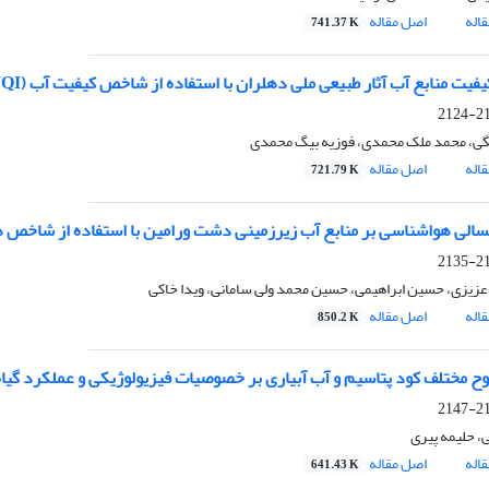
اله
اصل مقاله
741.37 K
یفیت منابع آب آثار طبیعی ملی دهلران با استفاده از شاخص کیفیت آب (WQI)
211
ی، محمد ملک محمدی، فوزیه بیگ محمدی
اله
اصل مقاله
721.79 K
الی هواشناسی بر منابع آب زیرزمینی دشت ورامین با استفاده از شاخص ها
212
زیزی، حسین ابراهیمی، حسین محمد ولی سامانی، ویدا خاکی
اله
اصل مقاله
850.2 K
وح مختلف کود پتاسیم و آب آبیاری بر خصوصیات فیزیولوژیکی و عملکرد گیا
213
، حلیمه پیری
اله
اصل مقاله
641.43 K