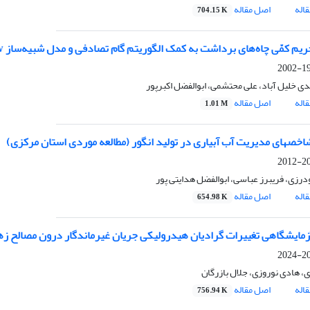
اله
اصل مقاله
704.15 K
م کمّی چاه‌های برداشت به کمک الگوریتم گام تصادفی و مدل شبیه‌ساز FeFlow
198
ی خلیل آباد، علی محتشمی، ابوالفضل اکبرپور
اله
اصل مقاله
1.01 M
شاخص‏های مدیریت آب آبیاری در تولید انگور (مطالعه موردی استان مرکزی)
200
رزی، فریبرز عباسی، ابوالفضل هدایتی پور
اله
اصل مقاله
654.98 K
مایشگاهی تغییرات گرادیان هیدرولیکی جریان غیرماندگار درون مصالح 
201
، هادی نوروزی، جلال بازرگان
اله
اصل مقاله
756.94 K