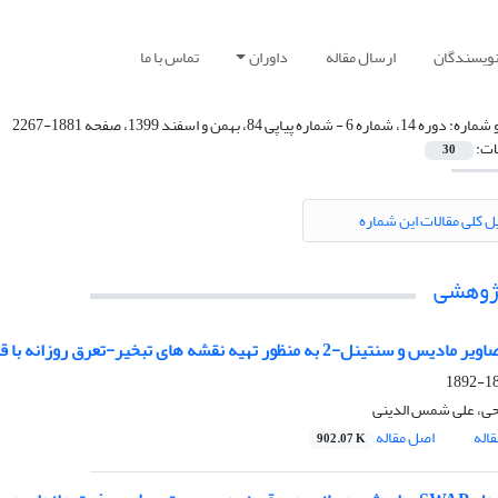
نویسندگان
ارسال مقاله
داوران
تماس با ما
 شماره:
دوره 14، شماره 6 - شماره پیاپی 84، بهمن و اسفند 1399، صفحه 1881-2267
ات:
30
ل کلی مقالات این شماره
پژوهشی
نل-2 به منظور تهیه نقشه های تبخیر-تعرق روزانه با قدرت تفکیک مکانی 10 متر
188
ی، علی شمس الدینی
اله
اصل مقاله
902.07 K