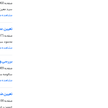
صفحه
0-2074
سید معین 
مشاهده مق
تعیین عمل
صفحه
5-2088
محمود سبز
مشاهده مق
بررسی و 
صفحه
9-2099
سالومه سپ
مشاهده مق
تعیین ضریب‌گیاهی ارغوان
صفحه
0-2111
حسین رحیم