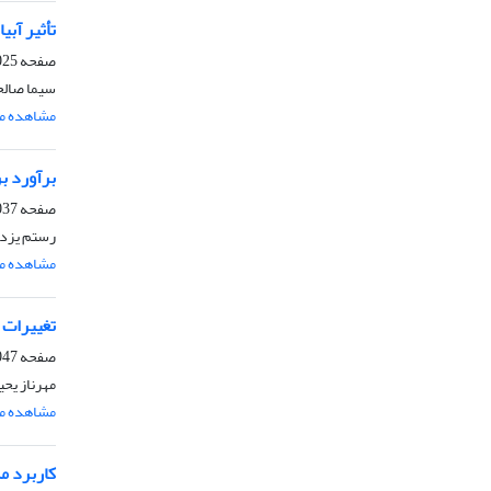
تأثیر آبیاری
صفحه
5-2036
سیما صالحی
مشاهده مق
برآورد برخ
صفحه
7-2046
رستم یزدا
مشاهده مق
تغییرات 
صفحه
7-2059
مهرناز یحی
مشاهده مق
کاربرد م