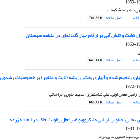
193
ری، علیرضا شکوهی
اله
اصل مقاله
781.36 K
ل کشت و تنش آبی بر ارقام خیار گلخانه‌ای در منطقه سیستان
195
ی
اله
اصل مقاله
645.41 K
بیاری تنظیم شده و آبیاری بخشی ریشه (ثابت و متغیر) بر خصوصیات رشدی 
196
ی، رامین فضل اولی، علی شاهنظری، سعید خاوری خراسانی
اله
اصل مقاله
666.42 K
 نمایی تصاویر بازیابی مایکروویو غیرفعال رطوبت خاک در ابعاد مزرعه
197
ی، سیدحسین ثنایی نژاد