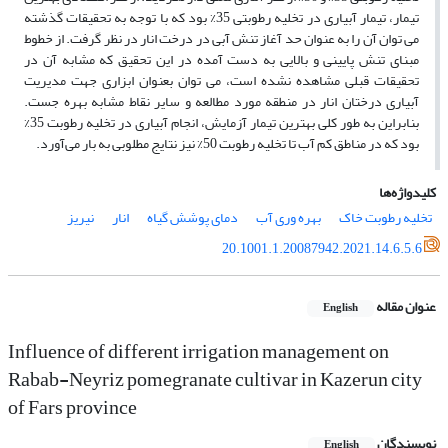
تیمار، تیمار آبیاری در تخلیه رطوبتی 35% بود که با توجه به تحقیقات گذشته
می توان آن را به عنوان حد آغاز تنش آبی در درخت انار در نظر گرفت. از خطوط
مبنای تنش پایینی و بالایی به دست آمده در این تحقیق که مشابه آن در
تحقیقات قبلی مشاهده نشده است، می توان بعنوان ابزاری جهت مدیریت
آبیاری درختان انار در منطقه مورد مطالعه و سایر نقاط مشابه بهره جست.
بنابراین به طور کلی بهترین تیمار آزمایش، انجام آبیاری در تخلیه رطوبت 35%
بود که در مناطق کم آب تا تخلیه رطوبت 50% نیز نتایج مطلوبی به بار می‌آورد.
کلیدواژه‌ها
تخلیه رطوبت خاک
بهره وری آب
دمای پوشش گیاه
انار
نیریز
20.1001.1.20087942.2021.14.6.5.6
عنوان مقاله
English
Influence of different irrigation management on
Rabab-Neyriz pomegranate cultivar in Kazerun city
of Fars province
نویسندگان
English