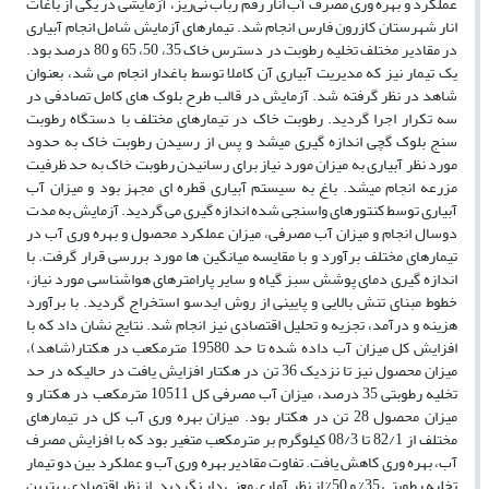
عملکرد و بهره وری مصرف آب انار رقم رباب نی‌ریز، آزمایشی در یکی از باغات
انار شهرستان کازرون فارس انجام شد. تیمارهای آزمایش شامل انجام آبیاری
در مقادیر مختلف تخلیه رطوبت در دسترس خاک 35، 50، 65 و 80 درصد بود.
یک تیمار نیز که مدیریت آبیاری آن کاملا توسط باغدار انجام می شد، بعنوان
شاهد در نظر گرفته شد. آزمایش در قالب طرح بلوک های کامل تصادفی در
سه تکرار اجرا گردید. رطوبت خاک در تیمارهای مختلف با دستگاه رطوبت
سنج بلوک گچی اندازه گیری میشد و پس از رسیدن رطوبت خاک به حدود
مورد نظر آبیاری به میزان مورد نیاز برای رسانیدن رطوبت خاک به حد ظرفیت
مزرعه انجام میشد. باغ به سیستم آبیاری قطره ای مجهز بود و میزان آب
آبیاری توسط کنتورهای واسنجی شده اندازه گیری می گردید. آزمایش به مدت
دوسال انجام و میزان آب مصرفی، میزان عملکرد محصول و بهره وری آب در
تیمارهای مختلف برآورد و با مقایسه میانگین ها مورد بررسی قرار گرفت. با
اندازه گیری دمای پوشش سبز گیاه و سایر پارامترهای هواشناسی مورد نیاز،
خطوط مبنای تنش بالایی و پایینی از روش ایدسو استخراج گردید. با برآورد
هزینه و درآمد، تجزیه و تحلیل اقتصادی نیز انجام شد. نتایج نشان داد که با
افزایش کل میزان آب داده شده تا حد 19580 مترمکعب در هکتار(شاهد)،
میزان محصول نیز تا نزدیک 36 تن در هکتار افزایش یافت در حالیکه در حد
تخلیه رطوبتی 35 درصد، میزان آب مصرفی کل 10511 مترمکعب در هکتار و
میزان محصول 28 تن در هکتار بود. میزان بهره وری آب کل در تیمارهای
مختلف از 82/1 تا 08/3 کیلوگرم بر مترمکعب متغیر بود که با افزایش مصرف
آب، بهره وری کاهش یافت. تفاوت مقادیر بهره وری آب و عملکرد بین دو تیمار
تخلیه رطوبتی 35% و 50% از نظر آماری معنی دار نگردید. از نظر اقتصادی بهترین