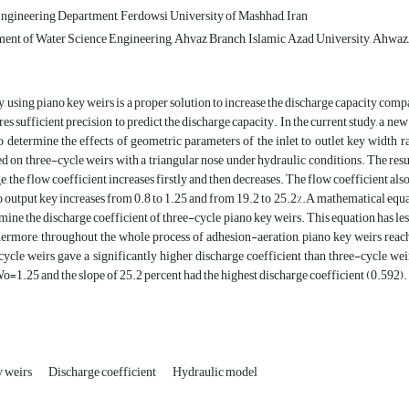
ngineering Department, Ferdowsi University of Mashhad, Iran
ent of Water Science Engineering, Ahvaz Branch, Islamic Azad University, Ahwaz,
, using piano key weirs is a proper solution to increase the discharge capacity comp
res sufficient precision to predict the discharge capacity. In the current study, a ne
o determine the effects of geometric parameters of the inlet to outlet key width r
ed on three-cycle weirs with a triangular nose under hydraulic conditions. The resul
e, the flow coefficient increases firstly and then decreases. The flow coefficient al
o output key increases from 0.8 to 1.25 and from 19.2 to 25.2%.A mathematical equat
mine the discharge coefficient of three-cycle piano key weirs. This equation has les
ermore, throughout the whole process of adhesion-aeration, piano key weirs reac
ycle weirs gave a significantly higher discharge coefficient than three-cycle weir
=1.25 and the slope of 25.2 percent had the highest discharge coefficient (0.592).
y weirs
Discharge coefficient
Hydraulic model