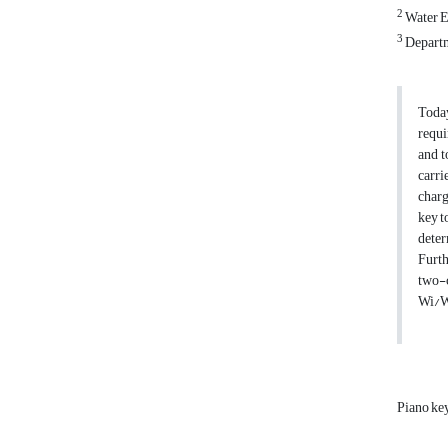
2
Water E
3
Departm
Today
requi
and t
carri
charg
key t
deter
Furth
two-c
Wi/Wo
Piano ke