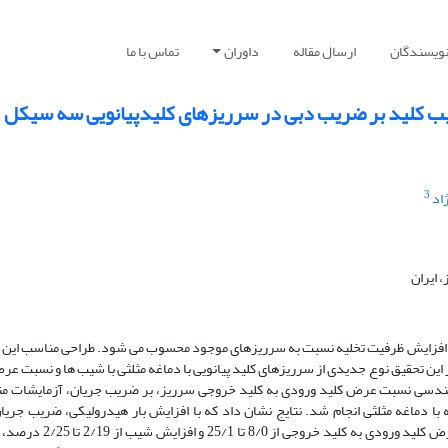
نویسندگان
ارسال مقاله
داوران
تماس با ما
ب کلید بر ضریب دبی در سرریزهای کلیدپیانویی سه سیکل
3
اد
 ایران
هت افزایش ظرفیت تخلیه نسبت به سرریزهای موجود محسوب می شود. طراحی مناسب این 
این تحقیق نوع جدیدی از سرریزهای کلید پیانویی با دماغه مثلثی با شیب ها و نسبت ع
تر هندسی نسبت عرض کلید ورودی به کلید خروجی سرریز، بر ضریب جریان، آزمایشات م
دماغه مثلثی انجام شد. نتایج نشان داد که با افزایش بار هیدرولیکی، ضریب جریان 
افزایش و سپس کاهش می یابد. همچنین با افزایش نسبت عرض کلید ورودی به کلید خ