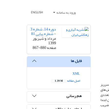
ورود به سامانه
ENGLISH
دوره 14، شماره 3
- شماره پیاپی 81
مرداد و شهریور
1399
صفحه
867-880
فایل ها
XML
اصل مقاله
1.39 M
سرریز
رض های
تعددی
هم رسانی
ابتدا
روجی از 8/0 تا 25/1 و افزایش شیب از 2/19 تا 2/25 درصد، ضریب
ارجاع به این مقاله