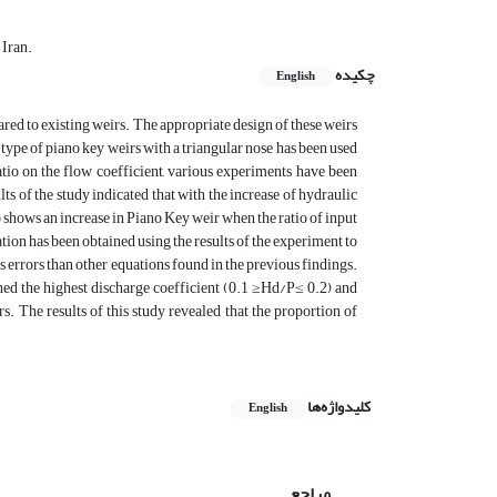
 Iran.
چکیده
English
ared to existing weirs. The appropriate design of these weirs
w type of piano key weirs with a triangular nose has been used
atio on the flow coefficient, various experiments have been
ts of the study indicated that with the increase of hydraulic
so shows an increase in Piano Key weir when the ratio of input
ion has been obtained using the results of the experiment to
s errors than other equations found in the previous findings.
hed the highest discharge coefficient (0.1 ≥Hd/P≤ 0.2) and
s. The results of this study revealed that the proportion of
کلیدواژه‌ها
English
مراجع