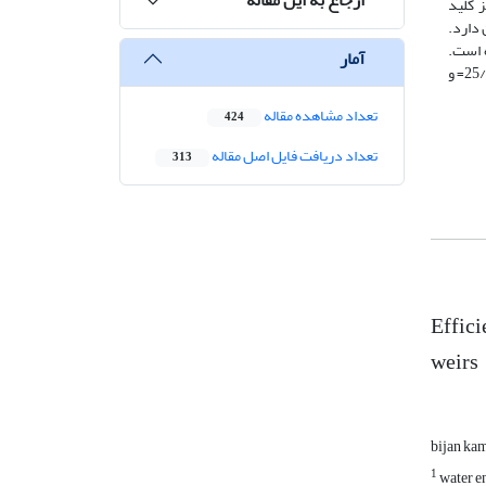
 کلید
 دارد.
الاترین حد از ضریب آبگذری می رسند که این در محدوده 2/0 ≥ ≤ Hd/P1/0 بوده است.
آمار
همچنین مقدار ضریب آبگذری در کلیه مراحل در سرریزهای 2 سیکل نسبت به 3 سیکل بیشتر بوده است. بررسی نتایج نشان داد که نسبت 25/1Wi/Wo= و
تعداد مشاهده مقاله
424
تعداد دریافت فایل اصل مقاله
313
Effici
weirs
bijan ka
1
water e