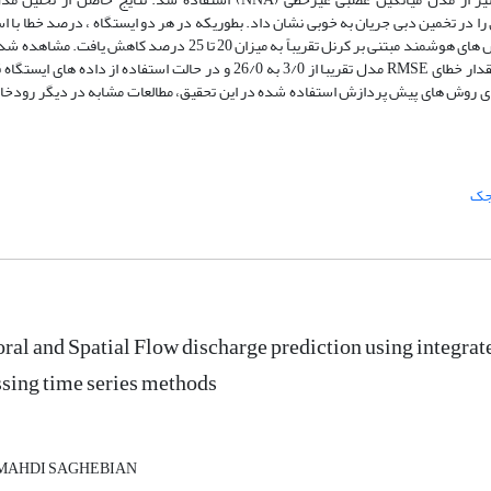
را در تخمین دبی جریان به خوبی نشان داد. بطوریکه در هر دو ایستگاه ، درصد خطا با ا
از روش های تلفیقی پیش‌پردازش و پس‌پردازش نسبت به روش های هوشمند مبتنی بر کرنل تقریباً به میزان 20 تا 25 درصد کاهش
حالت بررسی دبی رودخانه بر اساس داده‌های خود ایستگاه مقدار خطای RMSE مدل تقریبا از 3/0 به 26/0 و در حالت استفاده از داده‌ 
بلیت و دقت بالای روش های پیش پردازش استفاده شده در این تحقیق، مطالعات مشابه در دیگر رودخا
جک
al and Spatial Flow discharge prediction using integrated
sing time series methods
MAHDI SAGHEBIAN