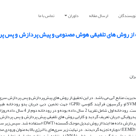
نویسندگان
ارسال مقاله
داوران
تماس با ما
اده از روش های تلفیقی هوش مصنوعی و پیش پردازش و پس پ
ران
و مدیریت منابع آبی می باشد. در این تحقیق از روش های پیش‌پردازش و پس پردازش سری
به همراه روش‌های مبتنی بر کرنل ماشین بردار پشتیبان (SVM)و رگرسیون فرآیند گاوسی (GPR) جهت تخمین دبی جریان یدو 
ایالات‌متحده با دو ایستگاه هیدرومتری متوالی استفاده شده است. رودخانه اول شامل تقریبا 2 سال داده بود
رولیکی جریان تعریف گردید و کارایی روش های تلفیقی پیش پردازش و پس پردازش 
حالت درون ایستگاهی و بین ایستگاهی بررسی شد. جهت پیش‌پردازش داده ها ابتدا از روش تبدیل موجک گسسته (DWT) اس
با فرکانس بالا انتخاب شده و با روش ﺗﺠﺰﯾﻪ ﻣﺪ ﺗﺠﺮﺑﯽ ﯾﮑﭙﺎرﭼﻪ (EEMD) دوباره تجزیه گردیدند. در نهایت زیر سری‌های با انرژی بالا به‌عنوان ور
مبتنی بر کرنل استفاده شدند. برای پس پردازش داده‌ها نیز از مدل میانگین عصبی غیرخطی (NNA) استفاده شد. نتایج حاصل