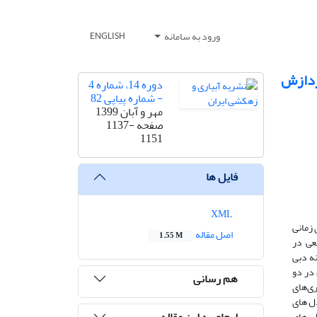
ورود به سامانه
ENGLISH
ردازش
دوره 14، شماره 4
- شماره پیاپی 82
مهر و آبان 1399
صفحه
1137-
1151
فایل ها
XML
 زمانی
اصل مقاله
1.55 M
رودخانه طبیعی در
ه و در رودخانه دوم از 4 سال داده روزانه دبی
در دو
هم رسانی
تفاده شد. سپس زیر سری‌های
ودی مدل های
ارجاع به این مقاله
 از تحلیل مدل های