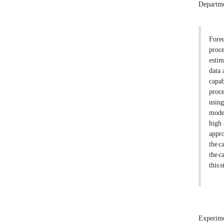
Departmen
Forec
proc
estim
data 
capab
proce
using
model
high 
appro
the c
the c
this 
Experime