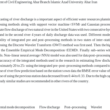
t of Civil Engineering, Ahar Branch, Islamic Azad University, Ahar, Iran
asting of river discharge is a important aspect of efficient water resources plann
essing methods along with support vector machine (SVM) and Gaussian process
ate flow discharge of two natural river in the United States with two consecutive hyd
and in the second river 4 years of daily discharge data was used. Different mode
ility of integrated pre and post-processing methods in two states of inter-sta
ssing, the Discrete Wavelet Transform (DWT) method was first used. Then, the h
 the Ensemble Empirical Mode Decomposition (EEMD). Finally, sub-series with
s. Non-linear neural average (NNA) model was also used for data post-processing
accuracy of the integrated methods used in the research in estimating flow discha
ximately 20 to 25% using the integrated pre-post-processing methods compared to t
ase of river flow prediction based on the station's own data, the RMSE error value 
ase of using the previous station data decreased from 0.44 to 0.33. Due to the high 
study, similar studies are recommended in other rivers of the country.
ntal mode decomposition
Flow discharge
Post-processing
Wavelet