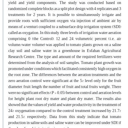
yield and yield components. The study was conducted based on
randomized complete blocks as a split plot design with 4 replicates and 3
treatments for 2 years. It is possible to simultaneously irrigate and
provide roots with sufficient oxygen via injection of ambient air by
means of a venturi coupled to a subsurface drip irrigation system (SDI)
called as oxygation. In this study, three levels of irrigation water aeration
comprising 0 (the Control), 12 and 24 volumetric percent (i.e. air
volume/water volume) was applied to tomato plants grown on a saline
clay soil and saline water in a greenhouse in Esfahan Agricultural
Research Centre. The type and amount of the required fertilizers were
determined from the analysis of soil samples. Tomato plant growth was
promoted under conditions which facilitated consistently high oxygen in
the root zone. The differences between the aeration treatments and the
zero aeration control were significant at the 5% level only for the fruit
diameter, fruit length, the number of fruit and total fruits weight. There
were no significant effects (P > 0.05) between control and aeration levels
for height plant, root dry mater and plant dry mater. The results also
showed that the values of yield and water productivity in the treatment of
24% oxygenation compared to the control treatment increased by 21.7%
and 21.5%, respectively. Data from this study indicate that tomato
production in saline soils and saline water can be improved under SDI if