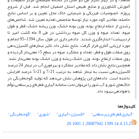
آموزش کشاورزی و منابع طبیعی استان اصفهان انجام شد. قبل از شروع
پروژه، خصوصیات فیزیکی و شیمیایی خاک محل تعیین و بر اساس نتایج
حاصله، مقادیر کود مورد نیاز توسط متخصص تغذیه تعیین شد. شاخص‌های
رشدی از جمله ارتفاع بوته، وزن بوته خشک، وزن ریشه خشک، قطر و طول
میوه، تعداد میوه و وزن کل میوه برداشتی در طی 8 ماه کشت (مهر تا
اردیبهشت) اندازه‌گیری شدند. داده‌برداری در طول سال 1394-95 انجام و
مورد ارزیابی آماری قرار گرفت. نتایج نشان داد تاثیر تیمار‌های اکسیژن‌دهی
روی صفات طول و قطر، تعداد و عملکرد میوه در سطح 5% معنی‌دار گردیده و
روی صفات ارتفاع بوته، وزن خشک ریشه و وزن خشک بوته معنی‌دار نشد.
هم‌چنین نتایج نشان داد که مقادیر عملکرد و بهره‌وری آب در تیمار 24 درصد
اکسیژن‌دهی نسبت به تیمار شاهد به ترتیب 7/21 و 5/21 درصد افزایش
داشته است. داده‌های این پژوهش نشان می‌دهد که تولید گوجه‌فرنگی در
خاک‌های شور و آب شور را می‌توان تحت سامانه آبیاری قطره‌ای زیرسطحی توأم
با هوادهی بهبود داد.
کلیدواژه‌ها
"آبیاری قطره‌ای زیرسطحی"
"اکسیژن-آبیاری"
"شوری"
"گوجه‌فرنگی"
20.1001.1.20087942.1399.14.4.13.2