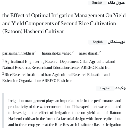
عنوان مقاله
English
the Effect of Optimal Irrigation Management On Yield
and Yield Components of Second Rice Cultivation
(Ratoon) Hashemi Cultivar
نویسندگان
English
1
2
2
parisa shahinrokhsar
hasan shokri vahed
naser sharafi
1
Agricultural Engineering Research Department, Gilan Agricultural and
Natural Resources Research and Education Center, AREEO, Rasht, Iran
2
Rice ResearchIn stitute of lran, Agricultural Research Education and
Exiension Organization (AREEO), Rash, Iran
چکیده
English
Irrigation management plays an important role in the performance and
productivity of rice water consumption. This experiment was conducted
to investigate the effect of irrigation time on yield and of Ratoon
Hashemi cultivar in the form of a factorial design with three replications
and in three crop years at the Rice Research Institute (Rasht). Irrigation