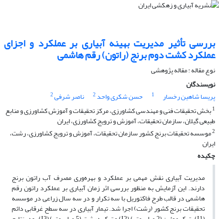
بررسی تأثیر مدیریت بهینه آبیاری بر عملکرد و اجزای
عملکرد کشت دوم برنج (راتون) رقم هاشمی
نوع مقاله : مقاله پژوهشی
نویسندگان
2
2
1
پریسا شاهین رخسار
حسن شکری واحد
ناصر شرفی
1
بخش تحقیقات فنی و مهندسی کشاورزی، مرکز تحقیقات و آموزش کشاورزی و منابع
طبیعی گیلان، سازمان تحقیقات، آموزش و ترویج کشاورزی، ایران
2
موسسه تحقیقات برنج کشور سازمان تحقیقات، آموزش و ترویج کشاورزی، رشت،
ایران
چکیده
مدیریت آبیاری نقش مهمی بر عملکرد و بهره‌وری مصرف آب راتون برنج
دارند. این آزمایش به منظور بررسی اثر زمان آبیاری بر عملکرد راتون رقم
هاشمی در قالب طرح فاکتوریل با سه تکرار و در سه سال زراعی در موسسه
تحقیقات برنج کشور (رشت) اجرا شد. تیمار آبیاری در سه سطح غرقابی دائم
(I1)، ترک موئین (2 میلی متر) (I2) و ترک درشت (5 میلی متر) (I3) بود. نتایج