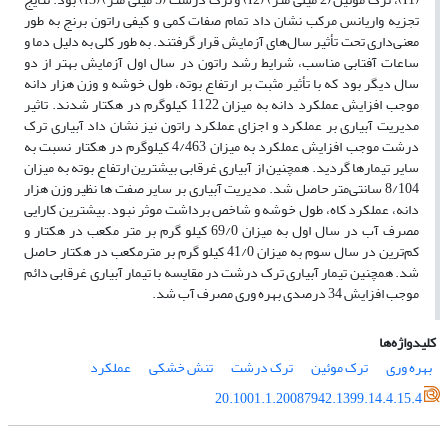
تجزیه واریانس مرکب نشان داد تمام صفات کمی و کیفی راتون برنج به طور
معنی‌داری تحت تأثیر سال‌های آزمایش قرار گرفتند. به طور کلی به دلیل دما و
ساعات آفتابی مناسب، شرایط رشد راتون در سال اول آزمایش بهتر از دو
سال دیگر بود که با تأثیر مثبت بر ارتفاع بوته، طول خوشه و وزن هزار دانه
موجب افزایش عملکرد دانه به میزان 1122 کیلوگرم در هکتار شدند. تاثیر
مدیریت آبیاری بر عملکرد و اجزای عملکرد راتون نیز نشان داد آبیاری ترک
درشت موجب افزایش عملکرد به میزان 4/463 کیلوگرم در هکتار نسبت به
سایر تیمارها گردید. همچنین از آبیاری غرقابی بیشترین ارتفاع بوته به میزان
8/104 سانتی‌متر حاصل شد. مدیریت آبیاری بر سایر صفت ها نظیر وزن هزار
دانه، عملکرد کاه، طول خوشه و شاخص برداشت موثر نبود. بیشترین کارایی
مصرف آب در سال اول به میزان 69/0 کیلو گرم بر متر مکعب در هکتار و
کم‌ترین در سال سوم به میزان 41/0 کیلو گرم بر متر‌مکعب در هکتار حاصل
شد. همچنین تیمار آبیاری ترک درشت در مقایسه با تیمار آبیاری غرقابی دائم
موجب افزایش 34 درصدی بهره وری مصرف آب شد.
کلیدواژه‌ها
بهره وری
ترک موئین
ترک درشت
تنش خشکی
عملکرد
20.1001.1.20087942.1399.14.4.15.4