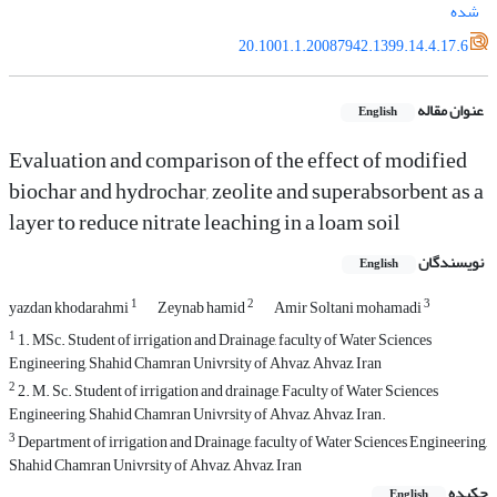
شده
20.1001.1.20087942.1399.14.4.17.6
عنوان مقاله
English
Evaluation and comparison of the effect of modified
biochar and hydrochar, zeolite and superabsorbent as a
layer to reduce nitrate leaching in a loam soil
نویسندگان
English
1
2
3
yazdan khodarahmi
Zeynab hamid
Amir Soltani mohamadi
1
1. MSc. Student of irrigation and Drainage, faculty of Water Sciences
Engineering, Shahid Chamran Univrsity of Ahvaz, Ahvaz, Iran
2
2. M. Sc. Student of irrigation and drainage, Faculty of Water Sciences
Engineering, Shahid Chamran Univrsity of Ahvaz, Ahvaz, Iran.
3
Department of irrigation and Drainage, faculty of Water Sciences Engineering,
Shahid Chamran Univrsity of Ahvaz, Ahvaz, Iran
چکیده
English