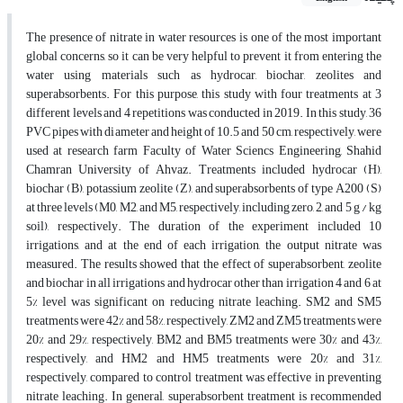
The presence of nitrate in water resources is one of the most important
global concerns, so it can be very helpful to prevent it from entering the
water using materials such as hydrocar, biochar, zeolites and
superabsorbents. For this purpose, this study with four treatments at 3
different levels and 4 repetitions was conducted in 2019. In this study, 36
PVC pipes with diameter and height of 10.5 and 50 cm, respectively, were
used at research farm Faculty of Water Sciencs Engineering, Shahid
Chamran University of Ahvaz. Treatments included hydrocar (H),
biochar (B), potassium zeolite (Z), and superabsorbents of type A200 (S)
at three levels (M0, M2, and M5, respectively, including zero, 2, and 5 g / kg
soil), respectively. The duration of the experiment included 10
irrigations, and at the end of each irrigation, the output nitrate was
measured. The results showed that the effect of superabsorbent, zeolite
and biochar in all irrigations and hydrocar other than irrigation 4 and 6 at
5% level was significant on reducing nitrate leaching. SM2 and SM5
treatments were 42% and 58%, respectively, ZM2 and ZM5 treatments were
20% and 29%, respectively, BM2 and BM5 treatments were 30% and 43%,
respectively, and HM2 and HM5 treatments were 20% and 31%,
respectively, compared to control treatment was effective in preventing
nitrate leaching. In general, superabsorbent treatment is recommended