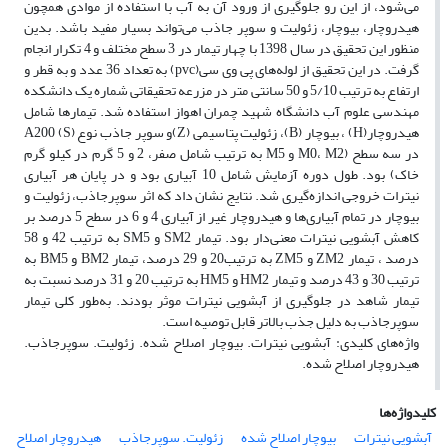
می‌شود، از این رو جلوگیری از ورود آن به آب با استفاده از موادی همچون
هیدروچار، بیوچار، زئولیت و سوپر جاذب می‌تواند بسیار مفید باشد. بدین
منظور این تحقیق در سال 1398 با چهار تیمار در 3 سطح مختلف و 4 تکرار انجام
گرفت. در این تحقیق از لوله‌های پی وی سی(pvc) به تعداد 36 عدد و به قطر و
ارتفاع به ترتیب 5/10 و 50 سانتی متر در مزرعه تحقیقاتی شماره یک دانشکده
مهندسی علوم آب دانشگاه شهید چمران اهواز استفاده شد. تیمارها شامل
هیدروچار(H) ، بیوچار (B)، زئولیت پتاسیمی (Z)و سوپر جاذب نوع A200 (S)
در سه سطح (M0، M2 و M5 به ترتیب شامل صفر، 2 و 5 گرم در کیلو گرم
خاک) بود. طول دوره آزمایش شامل 10 آبیاری بود و در پایان هر آبیاری
نیترات خروجی اندازه‌گیری شد. نتایج نشان داد که اثر سوپرجاذب، زئولیت و
بیوچار در تمام آبیاری‌ها و هیدروچار غیر از آبیاری 4 و 6 در سطح 5 درصد بر
کاهش آبشویی نیترات معنی‌دار بود. تیمار SM2 و SM5 به ترتیب 42 و 58
درصد ، تیمار ZM2 و ZM5 به ترتیب20 و 29 درصد، تیمار BM2 و BM5 به
ترتیب 30 و 43 درصد و تیمار HM2 و HM5 به ترتیب 20 و 31 درصد نسبت به
تیمار شاهد در جلوگیری از آبشویی نیترات موثر بودند. به‌طور کلی تیمار
سوپرجاذب به دلیل جذب بالاتر قابل توصیه است.
واژه‌های کلیدی: آبشویی نیترات. بیوچار اصلاح شده. زئولیت. سوپرجاذب.
هیدروچار اصلاح شده.
کلیدواژه‌ها
آبشویی نیترات
بیوچار اصلاح شده
زئولیت. سوپرجاذب
هیدروچار اصلاح