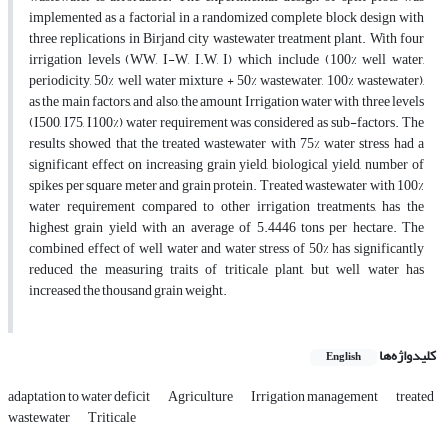
implemented as a factorial in a randomized complete block design with
three replications in Birjand city wastewater treatment plant. With four
irrigation levels (WW, I-W, I.W, I) which include (100% well water,
periodicity, 50% well water mixture + 50% wastewater, 100% wastewater),
as the main factors, and also, the amount Irrigation water with three levels
(I500, I75, I100%) water requirement was considered as sub-factors. The
results showed that the treated wastewater with 75% water stress had a
significant effect on increasing grain yield, biological yield, number of
spikes per square meter and grain protein. Treated wastewater with 100%
water requirement compared to other irrigation treatments, has the
highest grain yield with an average of 5.4446 tons per hectare. The
combined effect of well water and water stress of 50% has significantly
reduced the measuring traits of triticale plant, but well water has
increased the thousand grain weight.
کلیدواژه‌ها
English
adaptation to water deficit
Agriculture
Irrigation management
treated
wastewater
Triticale