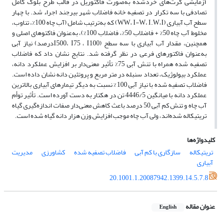
آزمایشی کرت‌های خردشده به‌صورت فاکتوریل در قالب طرح بلوک کامل
تصادفی با سه تکرار در تصفیه خانه فاضلاب شهر بیرجند اجراء شد. با چهار
سطح آب آبیاری (WW، I-W، I.W،I) که به‌ترتیب شامل (آب چاه 100%، تناوب،
مخلوط آب چاه 50% + فاضلاب 50%، فاضلاب 100%)، به‌عنوان فاکتوهای اصلی و
همچنین، مقدار آب آبیاری با سه سطح (I500، I75 ، I100درصد) نیاز آبی
به‌عنوان فاکتورهای فرعی در نظر گرفته شد. نتایج نشان داد که فاضلاب
تصفیه شده همراه با تنش آبی 75% تأثیر معنی‌دار بر افزایش عملکرد دانه،
عملکرد بیولوژیک، تعداد سنبله در متر مربع و پروتئین دانه نشان داده است.
فاضلاب تصفیه شده با نیاز آبی 100% نسبت به دیگر تیمارهای آبیاری بالاترین
عملکرد دانه با میانگین 4446/5 تن در هکتار به دست آورده است. تأثیر توأم
آب چاه و تنش کم آبی 50 درصد باعث کاهش معنی‌دار صفات اندازه‌گیری گیاه
تریتیکاله شده‌اند، ولی آب چاه موجب افزایش وزن هزار دانه گیاه شده است.
کلیدواژه‌ها
تریتیکاله
سازگاری با کم آبی
فاضلاب تصفیه شده
کشاورزی
مدیریت
آبیاری
20.1001.1.20087942.1399.14.5.7.8
عنوان مقاله
English