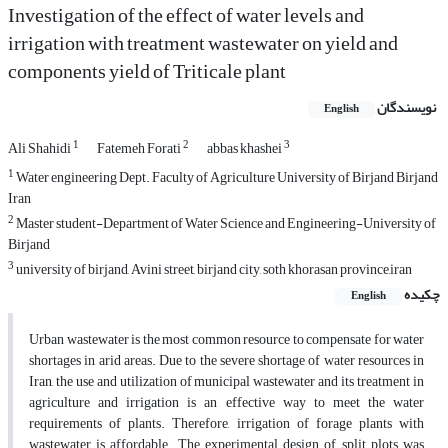
Investigation of the effect of water levels and
irrigation with treatment wastewater on yield and
components yield of Triticale plant
نویسندگان
English
1
2
3
Ali Shahidi
Fatemeh Forati
abbas khashei
1
Water engineering Dept. Faculty of Agriculture University of Birjand Birjand
Iran
2
Master student-Department of Water Science and Engineering-University of
Birjand
3
university of birjand, Avini street, birjand city, soth khorasan province,iran
چکیده
English
Urban wastewater is the most common resource to compensate for water
shortages in arid areas. Due to the severe shortage of water resources in
Iran, the use and utilization of municipal wastewater and its treatment in
agriculture and irrigation is an effective way to meet the water
requirements of plants. Therefore, irrigation of forage plants with
wastewater is affordable. The experimental design of split plots was