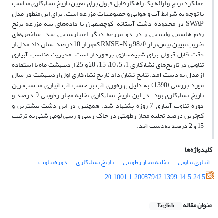
عملکرد برنج و ارائه یک راهکار قابل قبول برای تعیین تاریخ نشاء‌کاری مناسب
با توجه به شرایط آب و هوایی و خصوصیات مزرعه است. برای این منظور مدل
SWAP در محدوده دشت آستانه-کوچصفهان با داده‌های سه مزرعه برنج
رقم هاشمی واسنجی و در دو مزرعه دیگر اعتبارسنجی شد. شاخص‌های
ضریب تبیین بیش‌تر از 98/0 و RMSE-N کم‌تر از 10 درصد نشان داد مدل از
دقت قابل قبولی برای شبیه‌سازی برخوردار است. مدیریت مناسب آبیاری
تناوبی در تاریخ‌های نشاء‌کاری 1، 5، 10، 15، 20 و 25 اردیبهشت ماه با استفاده
از مدل به ‌دست آمد. نتایج نشان داد تاریخ نشاء‌کاری اول اردیبهشت در سال
مورد بررسی (1390) به دلیل بهره‌وری آب بر حسب آب آبیاری مناسب‌ترین
تاریخ نشاء‌کاری بود. در این تاریخ نشاء‌کاری تخلیه مجاز رطوبتی 9 درصد و
دوره تناوب آبیاری 7 روزه پشنهاد شد. همچنین در این دشت بیشترین و
کم‌ترین درصد تخلیه مجاز رطوبتی در خاک رسی و رسی لومی شنی به ترتیب
15 و 2 درصد به‌دست آمد.
کلیدواژه‌ها
آبیاری تناوبی
تخلیه مجاز رطوبتی
تاریخ نشاء‌کاری
دوره تناوب
20.1001.1.20087942.1399.14.5.24.5
عنوان مقاله
English