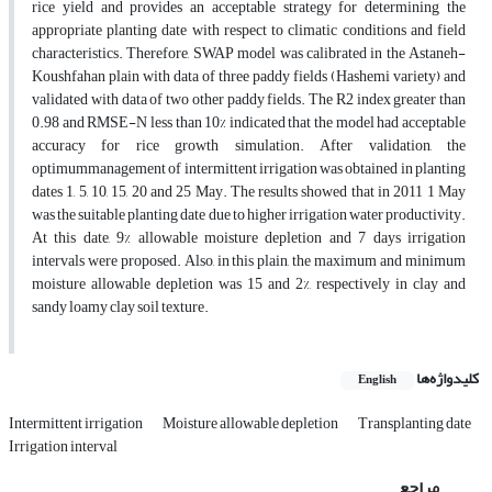
rice yield and provides an acceptable strategy for determining the
appropriate planting date with respect to climatic conditions and field
characteristics. Therefore, SWAP model was calibrated in the Astaneh-
Koushfahan plain with data of three paddy fields (Hashemi variety) and
validated with data of two other paddy fields. The R2 index greater than
0.98 and RMSE-N less than 10% indicated that the model had acceptable
accuracy for rice growth simulation. After validation, the
optimummanagement of intermittent irrigation was obtained in planting
dates 1, 5, 10, 15, 20 and 25 May. The results showed that in 2011 1 May
was the suitable planting date due to higher irrigation water productivity.
At this date, 9% allowable moisture depletion and 7 days irrigation
intervals were proposed. Also, in this plain, the maximum and minimum
moisture allowable depletion was 15 and 2%, respectively in clay and
sandy loamy clay soil texture.
کلیدواژه‌ها
English
Intermittent irrigation
Moisture allowable depletion
Transplanting date
Irrigation interval
مراجع