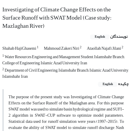
Investigating of Climate Change Effects on the
Surface Runoff with SWAT Model (Case study:
Mazlaghan River)
نویسندگان
English
1
2
2
Shahab HajiGhasemi
Mahmoud Zakeri Niri
Ataollah Najafi Jilani
1
Water Resources Engineering and Management Student, Islamshahr Branch,
College of Engineering, Islamic Azad University, Iran
2
Department of Civil Engineering, Islamshahr Branch, Islamic Azad University,
Islamshahr, Iran
چکیده
English
The purpose of the present study was Investigating of Climate Change
Effects on the Surface Runoff of the Mazlaghan area. For this purpose,
SWAT model was used to simulate basin hydrological regime and SUFI-
2 algorithm in SWAT-CUP software to optimize model parameters.
Statistical data used for runoff simulation were years (1997-2015). To
evaluate the ability of SWAT model to simulate runoff discharge, Nash