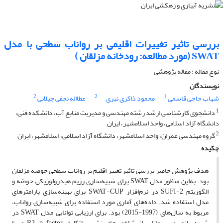
بررسی تاثیر تغییرات اقلیمی بر رواناب سطحی با مدل
SWAT (مورد مطالعه: رودخانه مزلقان )
نوع مقاله : مقاله پژوهشی
نویسندگان
2
2
1
شهاب حاجی قاسمی
محمود ذاکری نیری
عطااله نجفی جیلانی
1
دانشجوی کارشناسی ارشد رشته مهندسی و مدیریت منابع آب، دانشکده فنی،
دانشگاه آزاد اسلامی، واحد اسلامشهر، ایران
2
گروه مهندسی عمران، واحد اسلامشهر، دانشگاه آزاد اسلامی، اسلامشهر، ایران
چکیده
هدف پژوهش حاضر بررسی تاثیر تغییر اقلیم بر رواناب سطحی حوضه مزلقان
بود. به‌این منظور مدل SWAT برای شبیه‌سازی رژیم هیدرولوژیکی حوضه و
الگوریتم SUFI-2 در نرم‌افزار SWAT-CUP برای بهینه‌سازی پارامترهای
مدل استفاده شد. داده‌های آماری مورد استفاده برای شبیه‌سازی رواناب،
مربوط به سال‌های (1997-2015) بود. برای ارزیابی توانایی مدل SWAT در
شبیه‌سازی دبی رواناب از شاخص‌های نش-ساتکلیف،R2، p-factor و r-