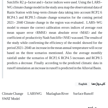
Sutcliffe, R2, p-factor and r-factor indices were used. Using the LARS-
WG climate change model in the study area, map the observational data of
Razin Station with long-term climate data, taking into account RCP2.6,
RCP4.5 and RCP8.5 climate change scenarios for the coming period
2021- 2040 Climate change in the region was evaluated.. LARS-WG
model to ensure the correct calibration errors indices of average root
mean square error (RMSE), mean absolute error (MAE) and the
coefficient of productivity Nash Sutcliffe (NSE) was used; The results of
the study, while confirming the efficiency of the model, showed for the
period 2021-2040, an increase in the mean annual temperature will occur
based on the three scenarios mentioned. Also, the average monthly
rainfall under the scenarios of RCP2.6, RCP4.5 increases and RCP8.5
predicts a decrease. Finally, according to the predicted climatic data in
runoff simulation, an increase in runoff is predicted in the Alluvial Basin.
کلیدواژه‌ها
English
Climate Change
LARSWG
Mazlaghan River
Surface Runoff
SWAT Model
مراجع