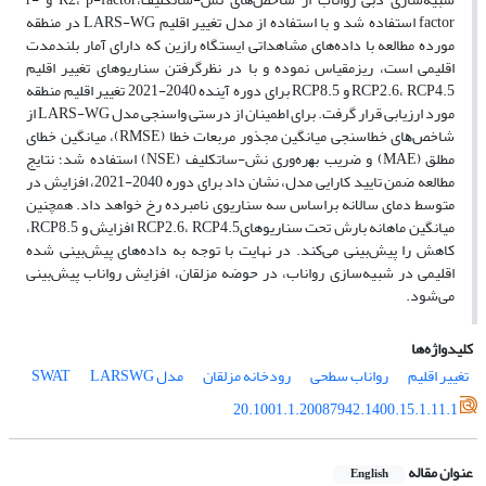
factor استفاده شد و با استفاده از مدل تغییر اقلیم LARS-WG در منطقه
مورده مطالعه با داده‌های مشاهداتی ایستگاه رازین که دارای آمار بلندمدت
اقلیمی است، ریزمقیاس نموده و با در نظرگرفتن سناریوهای تغییر اقلیم
RCP2.6، RCP4.5 و RCP8.5 برای دوره آینده 2040-2021 تغییر اقلیم منطقه
مورد ارزیابی قرار گرفت. ﺑﺮای اﻃﻤﯿﻨﺎن از درﺳﺘﯽ واﺳﻨﺠﯽ ﻣﺪل LARS-WG از
ﺷﺎﺧﺺﻫﺎی ﺧﻄﺎﺳﻨﺠﯽ ﻣﯿﺎﻧﮕﯿﻦ ﻣﺠﺬور ﻣﺮﺑﻌﺎت ﺧﻄﺎ (RMSE)، ﻣﯿﺎﻧﮕﯿﻦ ﺧﻄﺎی
ﻣﻄﻠﻖ (MAE) و ﺿﺮﯾﺐ ﺑﻬره‌وری ﻧﺶ-ﺳﺎﺗﮑﻠﯿﻒ (NSE) اﺳﺘﻔﺎده ﺷﺪ؛ نتایج
مطالعه ضمن تایید کارایی مدل، نشان داد برای دوره 2040-2021، افزایش در
متوسط دمای سالانه براساس سه سناریوی نامبرده رخ خواهد داد. همچنین
میانگین ماهانه بارش تحت سناریوهایRCP2.6، RCP4.5 افزایش و RCP8.5،
کاهش را پیش‌بینی می‌کند. در نهایت با توجه به داده‌های پیش‌بینی شده
اقلیمی در شبیه‌سازی رواناب، در حوضه مزلقان، افزایش رواناب پیش‌بینی
می‌شود.
کلیدواژه‌ها
تغییر اقلیم
رواناب سطحی
رودخانه مزلقان
مدل SWAT
LARSWG
20.1001.1.20087942.1400.15.1.11.1
عنوان مقاله
English