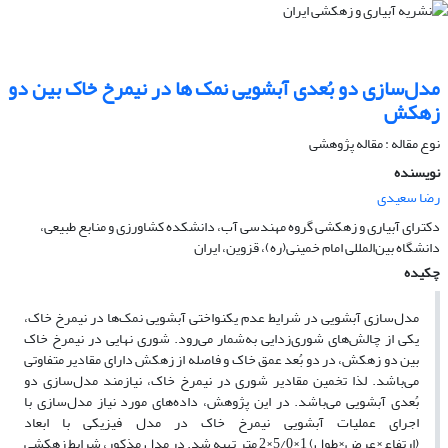
مدل‌سازی دو بُعدی آبشویی نمک ها در نیمرخ خاک بین دو
زهکش
نوع مقاله : مقاله پژوهشی
نویسنده
رضا سعیدی
دکترای آبیاری و زهکشی گروه مهندسی آب، دانشکده کشاورزی و منابع طبیعی،
دانشگاه بین‌المللی امام خمینی(ره)، قزوین، ایران
چکیده
مدل‌سازی آبشویی در شرایط عدم یکنواختی آبشویی نمک‌ها در نیمرخ خاک،
یکی از چالش‌های شوری‌زدایی به‌شمار می‌رود. شوری نهایی در نیمرخ خاک
بین دو زهکش، در دو بُعد عمق خاک و فاصله از زهکش دارای مقادیر متفاوتی
می‌باشد. لذا تخمین مقادیر شوری در نیمرخ خاک، نیازمند مدل‌سازی دو
بُعدی آبشویی می‌باشد. در این پژوهش، داده‌های مورد نیاز مدل‌سازی با
اجرای عملیات آبشویی نیمرخ خاک در مدل فیزیکی با ابعاد
(ارتفاع×عرض×طول) 1×5/0×2 متر تهیه شد. در مدل مذکور، شرایط زهکشی