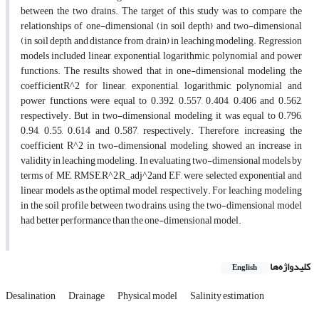
between the two drains. The target of this study was to compare the
relationships of one-dimensional (in soil depth) and two-dimensional
(in soil depth and distance from drain) in leaching modeling. Regression
models included linear, exponential, logarithmic, polynomial and power
functions. The results showed that in one-dimensional modeling, the
coefficientR^2 for linear, exponential, logarithmic, polynomial and
power functions were equal to 0.392, 0.557, 0.404, 0.406 and 0.562,
respectively. But in two-dimensional modeling, it was equal to 0.796,
0.94, 0.55, 0.614 and 0.587, respectively. Therefore, increasing the
coefficient R^2 in two-dimensional modeling, showed an increase in
validity in leaching modeling. In evaluating two-dimensional models by
terms of ME, RMSE,R^2,R_adj^2and EF, were selected exponential and
linear models as the optimal model, respectively. For leaching modeling
in the soil profile between two drains, using the two-dimensional model
had better performance than the one-dimensional model.
کلیدواژه‌ها
English
Desalination
Drainage
Physical model
Salinity estimation