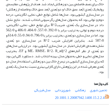
خاک برای نصف فاصله‌ی بین دو زهکش ایجاد شد. هدف از پژوهش، مقایسه‌ی
روابط یک بُعدی (بُعد عمق خاک) و دو بُعدی (بُعد عمق خاک و فاصله از زهکش)
در مدل‌سازی آبشویی بود. مدل‌ها شامل توابع خطی، نمایی، لگاریتمی، درجه
دوم و توانی بود که به‌عنوان مدل‌های رگرسیونی انتخاب شدند. نتایج نشان
داد در مدل‌سازی یک بُعدی، ضریبR^2 برای توابع خطی، نمایی، لگاریتمی،
درجه دوم و توانی به ترتیب برابر با 392/0، 557/0، 404/0، 406/0 و 562/0
بود. اما در مدل‌سازی دو بُعدی، به‌ترتیب برابر با 796/0، 94/0، 55/0، 614/0 و
587/0 شد. بنابراین افزایش ضریب R^2 در مدل‌سازی دو بُعدی،
نشان‌دهنده‌ی افزایش اعتبار در مدل‌سازی آبشویی بود. در ارزیابی مدل‌های
دو بُعدی، از نظر آماره‌های ME، RMSE، R^2، R_adj^2 و EF، به‌ترتیب
مدل‌های نمایی و خطی به‌عنوان مدل بهینه انتخاب شد. دستاورد کلی این بود
که برای مدل‌سازی آبشویی در نیمرخ خاک بین دو زهکش، استفاده از مدل دو
بُعدی معرفی شده در این پژوهش دارای کارایی بهتری نسبت به مدل یک بُعدی
بود.
کلیدواژه‌ها
تخمین شوری
زهکشی
شوری‌زدایی
مدل فیزیکی
20.1001.1.20087942.1400.15.2.2.4