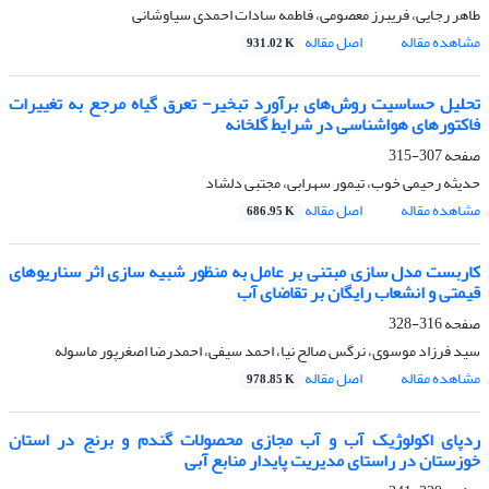
طاهر رجایی، فریبرز معصومی، فاطمه سادات احمدی سیاوشانی
مشاهده مقاله
اصل مقاله
931.02 K
تحلیل حساسیت روش‌های برآورد تبخیر- تعرق گیاه مرجع به تغییرات
فاکتورهای هواشناسی در شرایط گلخانه
صفحه
307-315
حدیثه رحیمی خوب، تیمور سهرابی، مجتبی دلشاد
مشاهده مقاله
اصل مقاله
686.95 K
کاربست مدل سازی مبتنی بر عامل به منظور شبیه سازی اثر سناریوهای
قیمتی و انشعاب رایگان بر تقاضای آب
صفحه
316-328
سید فرزاد موسوی، نرگس صالح نیا، احمد سیفی، احمدرضا اصغرپور ماسوله
مشاهده مقاله
اصل مقاله
978.85 K
ردپای اکولوژیک آب و آب مجازی محصولات گندم و برنج در استان
خوزستان در راستای مدیریت پایدار منابع آبی