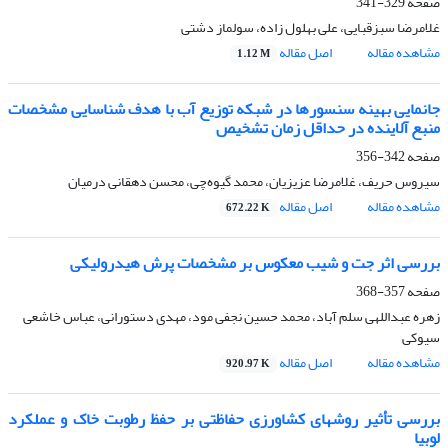
صفحه
329-341
غلامرضا سبزقبایی، علی بهلول زاده، سولماز دشتی
مشاهده مقاله
اصل مقاله
1.12 M
جانمایی بهینه سنسورها در شبکه توزیع آب با هدف شناسایی مشخصات
منبع آلاینده در حداقل زمان تشخیص
صفحه
342-356
سیروس حریف، غلامرضا عزیزیان، محمد گیوه‌چی، محسن دهقانی درمیان
مشاهده مقاله
اصل مقاله
672.22 K
بررسی اثر جت و شیب معکوس بر مشخصات پرش هیدرولیکی
صفحه
357-368
زهره عبداللهی سلم آباد، محمد حسین نجفی مود، مهدی دستورانی، عباس خاشعی
سیوکی
مشاهده مقاله
اصل مقاله
920.97 K
بررسی تأثیر روش‏های کشاورزی حفاظتی بر حفظ رطوبت خاک و عملکرد
لوبیا