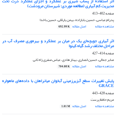
اثر استفاده از پساب شهری بر عملکرد و اجزای عملکرد ذرت تحت
مدیریت کم آبیاری (مطالعه موردی: شهرستان مرودشت)
صفحه
402-413
پدرام عباسی، حسین بابازاده، بهمن یارقلی، حسین باخدا
مشاهده مقاله
اصل مقاله
692.99 K
اثر آبیاری جویچه‌ای یک در میان بر عملکرد و بهره‌وری مصرف آب در
مراحل مختلف رشد گیاه کینوا
صفحه
414-427
صابر جمالی، حسین انصاری، بهناز هادی، عباس صفری زاه ثانی
مشاهده مقاله
اصل مقاله
704.08 K
پایش تغییرات سطح آبزیرزمینی آبخوان‌ میانراهان با داده‌های ماهواره
GRACE
صفحه
428-443
مریم حافظ پرست
مشاهده مقاله
اصل مقاله
1.01 M