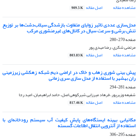
مشاهده مقاله
اصل مقاله
909.5 K
مدل‌سازی عددی تاثیر زوایای متفاوت بازشدگی سیلاب‌دشت‌ها بر توزیع
تنش برشی و سرعت سیال در کانال‌های غیرمنشوری مرکب
صفحه
270-280
مرتضی شکری، رضا مهدی پور
مشاهده مقاله
اصل مقاله
803.83 K
پیش ‏بینی شوری زهاب و خاک در اراضی دیم شبکه زهکشی زیرزمینی
ران بهشهر با استفاده از مدل‏ سازی سری زمانی
صفحه
281-294
شفیعه وزیرپور، فرهاد میرزایی شیرکوهی اصل، حامد ابراهیمیان، امید رجا
مشاهده مقاله
اصل مقاله
817.46 K
مکانیابی بهینه ایستگاه‌های پایش کیفیت آب سیستم رودخانه‌ای با
استفاده از آنتروپی انتقال اطلاعات گسسته
صفحه
295-306