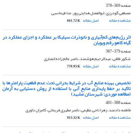
صفحه
369-378
مصطفی گودرزی، ابوالفضل هدایتی پور، منا طهماسبی
مشاهده مقاله
اصل مقاله
661.72 K
اثر رژیم‌های کم‌آبیاری و نانوذرات سیلیکا بر عملکرد و اجزای عملکرد در
گیاه کاهو رقم ویویان
صفحه
379-387
شکور طافی، عبدالرحیم هوشمند، ناصر عالم زاده انصاری
مشاهده مقاله
اصل مقاله
770.93 K
تخصیص بهینه منابع آب در شرایط بحرانی تحت عدم قطعیت پارامترها با
تاکید بر حفظ پایداری منابع آبی با استفاده از روش دستیابی به آرمان
(مطالعه موردی: شهرستان مشهد)
صفحه
388-401
فاطمه دادمند، زهرا ناجی عظیمی، ناصر مطهری فریمانی، کامران داوری
مشاهده مقاله
اصل مقاله
913.32 K