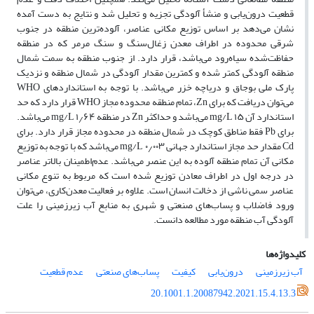
قطعیت درون‌یابی و منشأ آلودگی تجزیه و تحلیل شد و نتایج به دست آمده
نشان می‌دهد بر اساس توزیع مکانی عناصر، آلوده‌ترین منطقه در جنوب
شرقی محدوده در اطراف معدن زغال‌سنگ و سنگ مرمر که در منطقه
حفاظت‌شده سیاه‌رود می‌باشد، قرار دارد. از جنوب منطقه به سمت شمال
منطقه آلودگی کمتر شده و کمترین مقدار آلودگی در شمال منطقه و نزدیک
پارک ملی بوجاق و دریاچه خزر می‌باشد. با توجه به استانداردهای WHO
می‌توان دریافت که برای Zn، تمام منطقه محدوده مجاز WHO قرار دارد که حد
استاندارد آن mg/L ۱۵ می‌باشد و حداکثر Zn در منطقه mg/L ۱٫۶۴ می‌باشد.
برای Pb فقط مناطق کوچک در شمال منطقه در محدوده مجاز قرار دارد. برای
Cd مقدار حد مجاز استاندارد جهانی mg/L ۰٫۰۰۳ می‌باشد که با توجه به توزیع
مکانی آن تمام منطقه آلوده به این عنصر می‌باشد. عدم‌اطمینان بالاتر عناصر
در درجه اول در اطراف معادن توزیع شده است که مربوط به تنوع مکانی
عناصر سمی ناشی از دخالت انسان است. علاوه بر فعالیت معدن‌کاری، می‌توان
ورود فاضلاب و پساب‌های صنعتی و شهری به منابع آب زیرزمینی را علت
آلودگی آب منطقه مورد مطالعه دانست.
کلیدواژه‌ها
آب زیرزمینی
درون‌یابی
کیفیت
پساب‌های صنعتی
عدم قطعیت
20.1001.1.20087942.2021.15.4.13.3