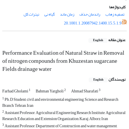
کلیدواژه‌ها
تصفیه زهاب
راندمان حذف
زمان ماند
گیاه نی
نیترات کل
20.1001.1.20087942.1400.15.5.1.9
عنوان مقاله
English
Performance Evaluation of Natural Straw in Removal
of nitrogen compounds from Khuzestan sugarcane
Fields drainage water
نویسندگان
English
1
2
3
Farhad Gholami
Bahman Yargholi
Ahmad Sharafati
1
Ph.D Student, civil and environmental engineering, Science and Research
Branch, Tehran, Iran
2
Assistant Professor, Agricultural Engineering Research Institute, Agricultural
Research, Education and Extension Organization, Karaj, Alborz, Iran
3
Assistant Professor, Department of Construction and water management,