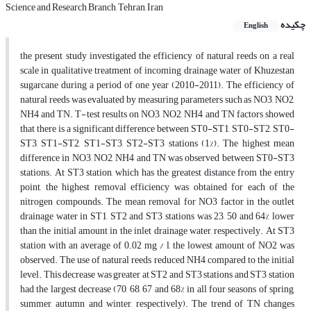
Science and Research Branch, Tehran, Iran
چکیده
English
the present study investigated the efficiency of natural reeds on a real
scale in qualitative treatment of incoming drainage water of Khuzestan
sugarcane during a period of one year (2010-2011). The efficiency of
natural reeds was evaluated by measuring parameters such as NO3, NO2,
NH4 and TN. T-test results on NO3, NO2, NH4 and TN factors showed
that there is a significant difference between ST0-ST1, ST0-ST2, ST0-
ST3, ST1-ST2, ST1-ST3, ST2-ST3 stations (1%). The highest mean
difference in NO3, NO2, NH4 and TN was observed between ST0-ST3
stations. At ST3 station, which has the greatest distance from the entry
point, the highest removal efficiency was obtained for each of the
nitrogen compounds. The mean removal for NO3 factor in the outlet
drainage water in ST1, ST2 and ST3 stations was 23, 50 and 64% lower
than the initial amount in the inlet drainage water, respectively. At ST3
station with an average of 0.02 mg / l, the lowest amount of NO2 was
observed. The use of natural reeds reduced NH4 compared to the initial
level. This decrease was greater at ST2 and ST3 stations and ST3 station
had the largest decrease (70, 68, 67 and 68% in all four seasons of spring,
summer, autumn and winter, respectively). The trend of TN changes