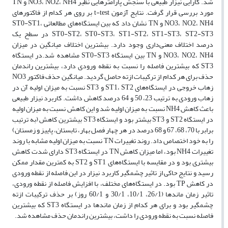
شد. کارایی نیزار طبیعی با سنجش پارامتر‌هایی نظیر NO3، NO2، NH4 و TN
مورد بررسی قرار گرفت. نتایج آزمون t-test بر روی هر کدام از فاکتور‌های
NO3، NO2، NH4 و TN نشان داد که بین ایستگاه‌های مطالعاتی ST0-ST1،
ST0-ST2، ST0-ST3، ST1-ST2، ST1-ST3، ST2-ST3 در سطح یک
درصد اختلاف معنی‌داری وجود دارد. بیشترین اختلاف میانگین در میزان
NO3، NO2، NH4 و TN بین ایستگاه ST0-ST3 مشاهده شد.در ایستگاه
ST3 که بیشترین فاصله را نسبت به نقطه ورودی دارد، بیشترین راندمان
حذف برای هر کدام از ترکیبات ازته حاصل گردید. میانگین حذف فاکتور NO3
زهاب خروجی در ایستگاه‌های ST1، ST2 و ST3 نسبت به میزان اولیه آن در
زهاب ورودی به ترتیب 23، 50 و 64 درصد کاهش داشت. کاربرد نیزار طبیعی
باعث کاهش NH4 نسبت به میزان اولیه شد و این کاهش نسبت به میزان اولیه
در ایستگاه ST2 و ST3 بیشتر بود و ایستگاه ST3 بیشترین کاهش (به ترتیب
برابر با 70، 68، 67 و 68 درصد در هر چهار فصل بهار، تابستان، پاییز و زمستان)
را به خود اختصاص داد. روند تغییرات TN نسبت به میزان اولیه مشابه با روند
تغییرات NH4 بود، اما میزان کاهش TN در ایستگاه ST3 دارای شدت کاهش
بیشتری بود و در مقایسه با ایستگاه‌های ST1 و ST2 به کمترین مقدار ممکن
رسید و نتایج حاکی از تاثیر چشمگیر کاربرد نیزار در این فاصله از نقطه ورودی
در کاهش TP بود. در ایستگاه‌های مختلف، با افزایش فاصله از نقطه ورودی،
تاثیر زمان ماند‌ها (26/1، 10/1، 30/1 و 60/1 روز) بر حذف ترکیبات ازته
چشمگیر بود و برای هر کدام از زمان ماند‌ها در ایستگاه ST3 که بیشترین
فاصله نسبت به نقطه ورودی را داشت، بیشترین راندمان حذف مشاهده شد.