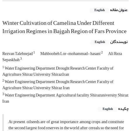
عنوان مقاله
English
Winter Cultivation of Camelina Under Different
Irrigation Regimes in Bajgah Region of Fars Province
نویسندگان
English
1
2
Rezvan Talebnejad
Mahboobeh Lor-mohammad- hasani
Ali Reza
3
Sepaskhah
1
Water Engineering Department, Drought Research Center, Faculty of
Agriculture, Shiraz University, Shiraz,Iran
2
Water Engineering Department, Drought Research Center, Faculty of
Agriculture, Shiraz University, Shiraz, Iran
3
Water Engineering Department, Agricultural faculity, Shirazuniversity, Shiraz,
Iran
چکیده
English
At present, oilseeds are of great importance among crops and constitute
the second largest food reserves in the world after cereals, so the need for