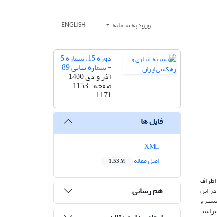
ورود به سامانه
ENGLISH
دوره 15، شماره 5
- شماره پیاپی 89
آذر و دی 1400
صفحه
1153-
1171
فایل ها
XML
اصل مقاله
1.53 M
اطراف
هم رسانی
در این
بستر و
یه همراستا
ارجاع به این مقاله