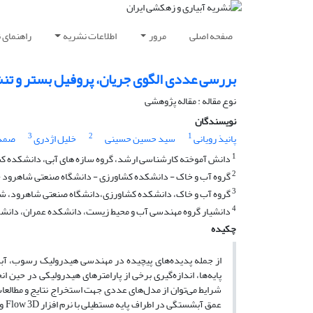
صفحه اصلی
مرور
اطلاعات نشریه
راهنمای 
بررسی عددی الگوی جریان، پروفیل بستر و تنش برش
نوع مقاله : مقاله پژوهشی
نویسندگان
3
2
1
پانیذ رویانی
سید حسین حسینی
خلیل اژدری
صمد 
1
دانش آموخته کارشناسی ارشد، گروه سازه های آبی، دانشکده کش
2
گروه آب و خاک - دانشکده کشاورزی - دانشگاه صنعتی شاهرود -
3
گروه آب و خاک، دانشکده کشاورزی،دانشگاه صنعتی شاهرود، شا
4
دانشیار گروه مهندسی آب و محیط زیست، دانشکده عمران، دانشگ
چکیده
از جمله پدیده‌های پیچیده در مهندسی هیدرولیک رسوب، آبشس
پایه‌ها، اندازه‌گیری برخی از پارامترهای هیدرولیکی در حین
شرایط می‌توان از مدل‌های عددی جهت استخراج نتایج و مطالعا
عمق