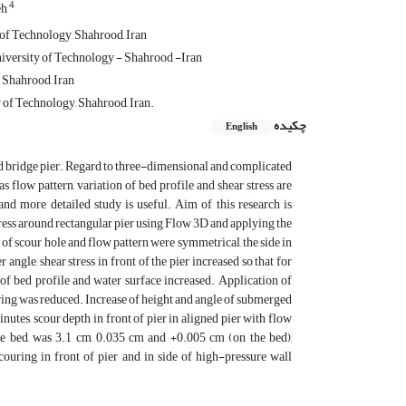
4
eh
 of Technology, Shahrood, Iran
iversity of Technology - Shahrood -Iran
 Shahrood, Iran
 of Technology, Shahrood, Iran.
چکیده
English
d bridge pier. Regard to three-dimensional and complicated
 flow pattern, variation of bed profile and shear stress are
s and more detailed study is useful. Aim of this research is
tress around rectangular pier using Flow 3D and applying the
e of scour hole and flow pattern were symmetrical, the side in
angle, shear stress in front of the pier increased so that for
 of bed profile and water surface increased. Application of
ing was reduced. Increase of height and angle of submerged
nutes, scour depth in front of pier in aligned pier with flow
he bed, was 3.1 cm, 0.035 cm and +0.005 cm (on the bed),
couring in front of pier and in side of high-pressure wall