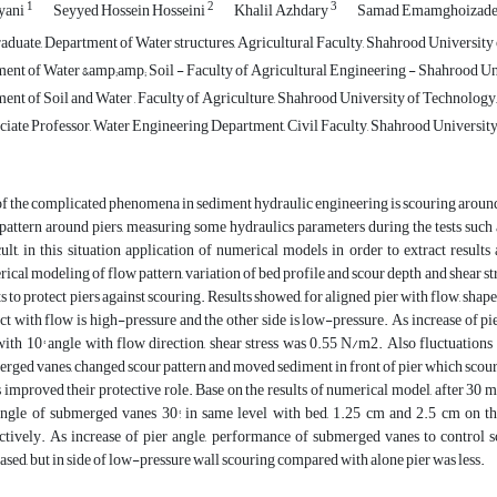
1
2
3
yani
Seyyed Hossein Hosseini
Khalil Azhdary
Samad Emamghoizad
duate, Department of Water structures, Agricultural Faculty, Shahrood University
ent of Water &amp;amp; Soil - Faculty of Agricultural Engineering - Shahrood Un
nt of Soil and Water , Faculty of Agriculture, Shahrood University of Technology,
iate Professor, Water Engineering Department, Civil Faculty, Shahrood University
f the complicated phenomena in sediment hydraulic engineering is scouring aroun
pattern around piers, measuring some hydraulics parameters during the tests such as
cult, in this situation application of numerical models in order to extract result
ical modeling of flow pattern, variation of bed profile and scour depth and shear s
ts to protect piers against scouring. Results showed, for aligned pier with flow, shap
ct with flow is high-pressure and the other side is low-pressure. As increase of pier 
with 10° angle with flow direction, shear stress was 0.55 N/m2. Also fluctuations
rged vanes, changed scour pattern and moved sediment in front of pier which scour
 improved their protective role. Base on the results of numerical model, after 30 mi
ngle of submerged vanes 30°, in same level with bed, 1.25 cm and 2.5 cm on t
ctively. As increase of pier angle, performance of submerged vanes to control s
ased, but in side of low-pressure wall scouring compared with alone pier was less.