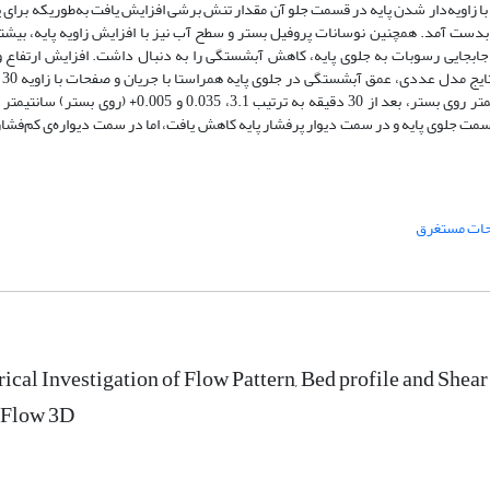
 در حدود 0.55نیوتون بر مترمربع بدست آمد. همچنین نوسانات پروفیل بستر و سطح آب نیز با افزایش زاویه پایه، ب
جابجایی رسوبات به جلوی پایه، کاهش آبشستگی را به دنبال داشت. افزایش ارتفاع و 
صفحات مس
هم‌تراز با بستر، با ارتفاع 1.25سانتیمتر و با ارتفاع 2.5 سانتیمتر روی بستر، بعد از 30 دقیقه به ترتیب 3.1، 0.035 و 05
ت جلوی پایه و در سمت دیوار پرفشار پایه کاهش یافت، اما در سمت دیواره‌ی کم‌فشار
ات مستغرق
cal Investigation of Flow Pattern, Bed profile and Shear
 Flow 3D