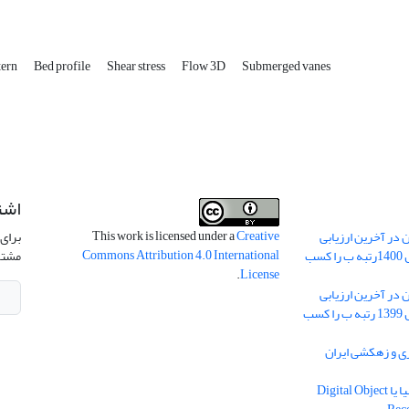
tern
Bed profile
Shear stress
Flow 3D
Submerged vanes
اشت
This work is licensed under a
Creative
 در آخرین ارزیابی
برای 
Commons Attribution 4.0 International
نشریات علمی کشور در سال 1400رتبه ب را کسب
مشتر
.
License
 در آخرین ارزیابی
نشریات علمی کشور در سال 1399 رتبه ب را کسب
ریه آبیاری و زهکشی ایران
دریافت شناسه دیجیتال اشیا یا Digital Object