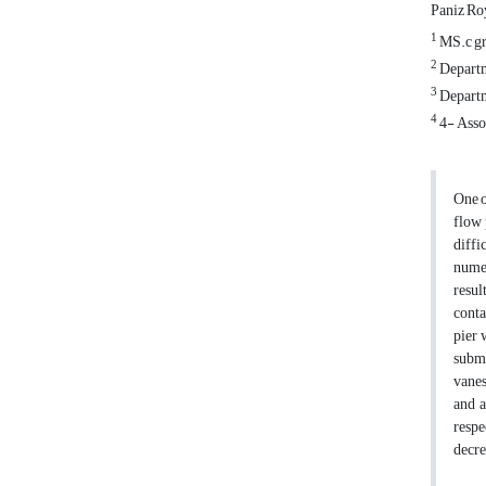
Paniz Ro
1
MS.c gra
2
Departm
3
Departme
4
4- Assoc
One o
flow 
diffi
numer
resul
conta
pier 
subme
vanes
and a
respe
decre