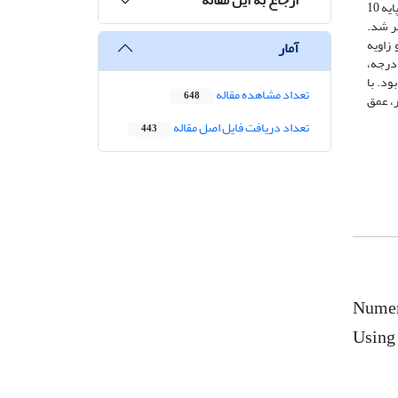
با جریان، شکل حفره و الگوی جریان در اطراف پایه متقارن بود. با زاویه‌دار شدن پایه در قسمت جلو آن مقدار تنش برشی افزایش یافت به‌طوریکه برای پایه 10
یشتر شد.
زاویه
آمار
تغرق نقش حمایتی آن‌ها را بهبود داد. براساس نتایج مدل عددی، عمق آبشستگی در جلوی پایه همراستا با جریان و صفحات با زاویه 30 درجه،
0.0+ (روی بستر) سانتیمتر بود. با
تعداد مشاهده مقاله
648
، عمق
تعداد دریافت فایل اصل مقاله
443
Numeri
Using