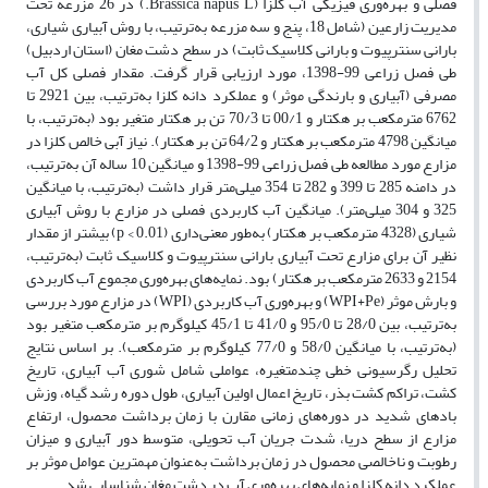
فصلی و بهره‌وری فیزیکی آب کلزا (Brassica napus L.) در 26 مزرعه تحت
مدیریت زارعین (شامل 18، پنج و سه مزرعه به‌ترتیب، با روش آبیاری شیاری،
بارانی سنترپیوت و بارانی کلاسیک ثابت) در سطح دشت مغان (استان اردبیل)
طی فصل زراعی 99-1398، مورد ارزیابی قرار گرفت. مقدار فصلی کل آب
مصرفی (آبیاری و بارندگی موثر) و عملکرد دانه کلزا به‌ترتیب، بین 2921 تا
6762 مترمکعب بر هکتار و 00/1 تا 70/3 تن بر هکتار متغیر بود (به‌ترتیب، با
میانگین 4798 مترمکعب بر هکتار و 64/2 تن بر هکتار). نیاز آبی خالص کلزا در
مزارع مورد مطالعه طی فصل زراعی 99-1398 و میانگین 10 ساله آن به‌ترتیب،
در دامنه 285 تا 399 و 282 تا 354 میلی‌متر قرار داشت (به‌ترتیب، با میانگین
325 و 304 میلی‌متر). میانگین آب کاربردی فصلی در مزارع با روش آبیاری
شیاری (4328 مترمکعب بر هکتار) به‌طور معنی‌داری (p < 0.01) بیشتر از مقدار
نظیر آن برای مزارع تحت آبیاری بارانی سنترپیوت و کلاسیک ثابت (به‌ترتیب،
2154 و 2633 مترمکعب بر هکتار) بود. نمایه‌های بهره‌وری مجموع آب کاربردی
و بارش موثر (WPI+Pe) و بهره‌وری آب کاربردی (WPI) در مزارع مورد بررسی
به‌ترتیب، بین 28/0 تا 95/0 و 41/0 تا 45/1 کیلوگرم بر مترمکعب متغیر بود
(به‌ترتیب، با میانگین 58/0 و 77/0 کیلوگرم بر مترمکعب). بر اساس نتایج
تحلیل رگرسیونی خطی چندمتغیره، عواملی شامل شوری آب آبیاری، تاریخ
کشت، تراکم کشت بذر، تاریخ اعمال اولین آبیاری، طول دوره رشد گیاه، وزش
بادهای شدید در دوره‌های زمانی مقارن با زمان برداشت محصول، ارتفاع
مزارع از سطح دریا، شدت جریان آب تحویلی، متوسط دور آبیاری و میزان
رطوبت و ناخالصی محصول در زمان برداشت به‌عنوان مهمترین عوامل موثر بر
عملکرد دانه کلزا و نمایه‌های بهره‌وری آب در دشت مغان شناسایی شد.