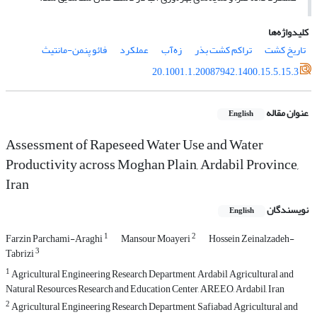
کلیدواژه‌ها
تاریخ کشت
تراکم کشت بذر
زه‌آب
عملکرد
فائو پنمن-مانتیث
20.1001.1.20087942.1400.15.5.15.3
عنوان مقاله
English
Assessment of Rapeseed Water Use and Water
Productivity across Moghan Plain, Ardabil Province,
Iran
نویسندگان
English
1
2
Farzin Parchami-Araghi
Mansour Moayeri
Hossein Zeinalzadeh-
3
Tabrizi
1
Agricultural Engineering Research Department, Ardabil Agricultural and
Natural Resources Research and Education Center, AREEO, Ardabil, Iran
2
Agricultural Engineering Research Department, Safiabad Agricultural and