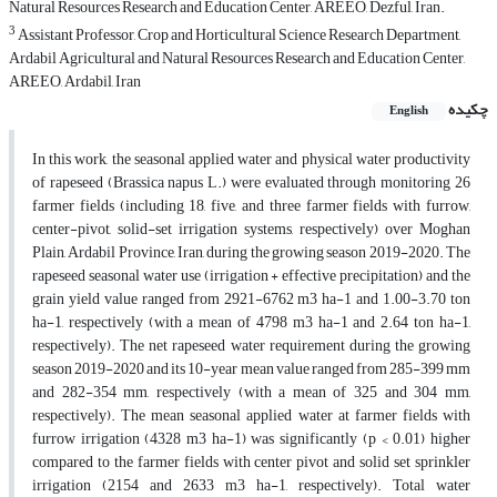
Natural Resources Research and Education Center, AREEO, Dezful, Iran.
3
Assistant Professor, Crop and Horticultural Science Research Department,
Ardabil Agricultural and Natural Resources Research and Education Center,
AREEO, Ardabil, Iran
چکیده
English
In this work, the seasonal applied water and physical water productivity
of rapeseed (Brassica napus L.) were evaluated through monitoring 26
farmer fields (including 18, five, and three farmer fields with furrow,
center-pivot, solid-set irrigation systems, respectively) over Moghan
Plain, Ardabil Province, Iran, during the growing season 2019-2020. The
rapeseed seasonal water use (irrigation + effective precipitation) and the
grain yield value ranged from 2921-6762 m3 ha-1 and 1.00-3.70 ton
ha-1, respectively (with a mean of 4798 m3 ha-1 and 2.64 ton ha-1,
respectively). The net rapeseed water requirement during the growing
season 2019-2020 and its 10-year mean value ranged from 285-399 mm
and 282-354 mm, respectively (with a mean of 325 and 304 mm,
respectively). The mean seasonal applied water at farmer fields with
furrow irrigation (4328 m3 ha-1) was significantly (p < 0.01) higher
compared to the farmer fields with center pivot and solid set sprinkler
irrigation (2154 and 2633 m3 ha-1, respectively). Total water