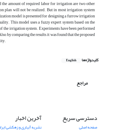
nd the amount of required labor for irrigation are two other
ion plan will not be realized. But in most irrigation system
ization model is presented for designing a furrow irrigation
uality. This model uses a fuzzy expert system based on the
 of the irrigation system. Experiments have been performed
lso, by comparing the results, it was found that the proposed
ity.
کلیدواژه‌ها
English
مراجع
دسترسی سریع
آخرین اخبار
صفحه اصلی
نشریه آبیاری و زهکشی ایران