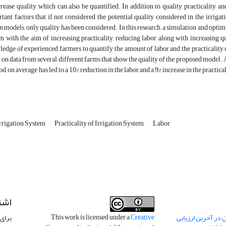
crease quality, which can also be quantified. In addition to quality, practicality a
tant factors that if not considered, the potential quality considered in the irrigat
n models, only quality has been considered. In this research, a simulation and optim
m with the aim of increasing practicality, reducing labor along with increasing q
edge of experienced farmers to quantify the amount of labor and the practicality
 on data from several different farms that show the quality of the proposed model. A
d, on average, has led to a 10% reduction in the labor and a 9% increase in the practical
rrigation System
Practicality of Irrigation System
Labor
اشت
This work is licensed under a
Creative
 در آخرین ارزیابی
برای 