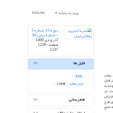
ورود به سامانه
ENGLISH
دوره 15، شماره 5
- شماره پیاپی 89
آذر و دی 1400
صفحه
1226-
1237
فایل ها
. روش
XML
 قابل
اصل مقاله
1.78 M
وجه به
ست. در
فزایش
هم رسانی
ری طرح
 نتایج
ارجاع به این مقاله