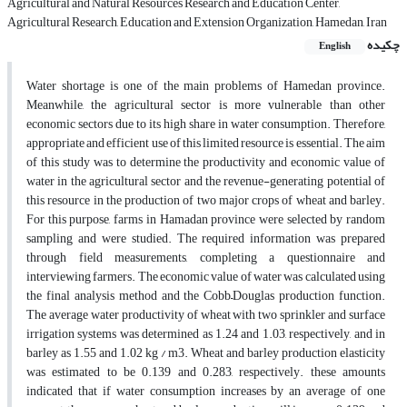
Agricultural and Natural Resources Research and Education Center,
Agricultural Research, Education and Extension Organization, Hamedan, Iran
چکیده
English
Water shortage is one of the main problems of Hamedan province.
Meanwhile, the agricultural sector is more vulnerable than other
economic sectors due to its high share in water consumption. Therefore,
appropriate and efficient use of this limited resource is essential. The aim
of this study was to determine the productivity and economic value of
water in the agricultural sector and the revenue-generating potential of
this resource in the production of two major crops of wheat and barley.
For this purpose, farms in Hamadan province were selected by random
sampling and were studied. The required information was prepared
through field measurements, completing a questionnaire and
interviewing farmers. The economic value of water was calculated using
the final analysis method and the Cobb–Douglas production function.
The average water productivity of wheat with two sprinkler and surface
irrigation systems was determined as 1.24 and 1.03, respectively, and in
barley as 1.55 and 1.02 kg / m3. Wheat and barley production elasticity
was estimated to be 0.139 and 0.283, respectively. these amounts
indicated that if water consumption increases by an average of one