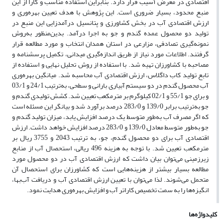
اقتصادی در معرض آسیب قرار دارد. بنابراین استفاده مناسب و کارا از این
منبع محدود، بسیار ضروری است. این پژوهش با هدف تعیین بهره‌وری و
ارزش اقتصادی آب در بخش کشاورزی و پتانسیل درآمدزایی این منبع در
تولید دو محصول عمده گندم و جو به اجرا درآمد. بدین‌منظور به‌روش
نمونه‌گیری تصادفی، مزارعی در استان همدان انتخاب و مورد مطالعه قرار
گرفتند. اطلاعات مورد نیاز از طریق اندازه‌گیری میدانی، تکمیل پرسشنامه و
مصاحبه با کشاورزان تهیه شد. با استفاده از روش تحلیل نهایی و استفاده از
تابع تولید کاب داگلاس، ارزش اقتصادی آب محاسبه شد. میانگین بهره‌وری
آب محصول گندم در دو سیستم آبیاری بارانی و سطحی، به‌ترتیب 24/1 و 03/1
و برای جو 55/1 و 02/1 کیلوگرم بر مترمکعب تعیین شد. کشش تولیدی گندم و
جو به‌ترتیب برابر 139/0 و 283/0 درصد برآورد شد و بیانگر این مسئله است
که اگر مصرف آب به‌طور متوسط یک درصد افزایش یابد، میزان تولید گندم و
جو به‌طور متوسط معادل 139/0 و 283/0 درصد افزایش خواهد داشت. ارزش
اقتصادی آب برای دو محصول گندم، جو، به ترتیب 2043 و 3755 ریال بر
مترمکعب تعیین شد. با توجه به هزینه 496 ریالی، استحصال آب از منابع
زیرزمینی می‌توان بیان داشت که ارزش اقتصادی آب در دو محصول مورد
مطالعه بسیار بیشتر از هزینه‌هایی است که کشاورزان برای استحصال آن
متحمل می‌شوند. لذا می‌توان با تعیین ارزش اقتصادی آب و دریافت آب‌بها،
انگیزه‌ها را به سمت تخصیص کاراتر آب و افزایش بهره‌وری هدایت نمود.
کلیدواژه‌ها