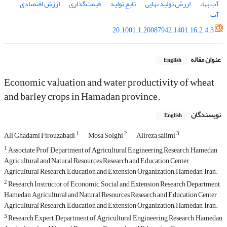
آب بهاء
ارزش تولید نهایی
تابع تولید
قیمت‌گذاری
ارزش اقتصادی
آب
20.1001.1.20087942.1401.16.2.4.3
عنوان مقاله
English
Economic valuation and water productivity of wheat
and barley crops in Hamadan province.
نویسندگان
English
1
2
3
Ali Ghadami Firouzabadi
Mosa Solghi
Alireza salimi
1
Associate Prof, Department of Agricultural Engineering Research, Hamedan
Agricultural and Natural Resources Research and Education Center,
Agricultural Research, Education and Extension Organization, Hamedan, Iran.
2
Research Instructor of Economic, Social and Extension Research Department,
Hamedan Agricultural and Natural Resources Research and Education Center,
Agricultural Research, Education and Extension Organization, Hamedan, Iran.
3
Research Expert, Department of Agricultural Engineering Research, Hamedan