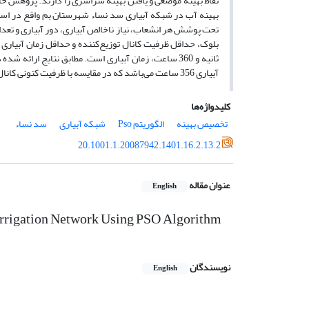
بهینه آب در شبکه آبیاری سد نساء شهرستان بم واقع در استا
تحت پوشش هر انشعاب، نیاز ناخالص آبیاری، دور آبیاری و تعد
آبیاری 356 ساعت می‌باشد که در مقایسه با ظرفیت کنونی کانال 531 لیتر بر ثانیه دبی و 4 ساعت زمان آبیاری کاهش یافته است.
کلیدواژه‌ها
تخصیص بهینه
الگوریتم Pso
شبکه آبیاری
سد نساء
20.1001.1.20087942.1401.16.2.13.2
عنوان مقاله
English
Irrigation Network Using PSO Algorithm
نویسندگان
English