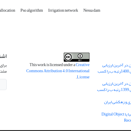
allocation
Pso algorithm
Irrigation network
Nessa dam
اشت
This work is licensed under a
Creative
 در آخرین ارزیابی
برای 
Commons Attribution 4.0 International
نشریات علمی کشور در سال 1400رتبه ب را کسب
مشتر
.
License
 در آخرین ارزیابی
نشریات علمی کشور در سال 1399 رتبه ب را کسب
ریه آبیاری و زهکشی ایران
دریافت شناسه دیجیتال اشیا یا Digital Object
Rec