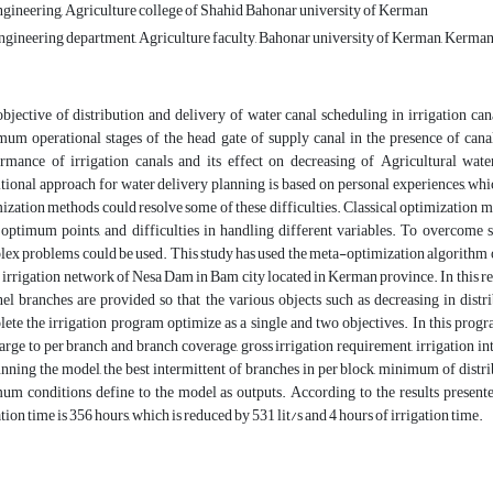
ngineering, Agriculture college of Shahid Bahonar university of Kerman
gineering department, Agriculture faculty, Bahonar university of Kerman, Kerman,
bjective of distribution and delivery of water canal scheduling in irrigation ca
um operational stages of the head gate of supply canal in the presence of canal
rmance of irrigation canals and its effect on decreasing of Agricultural wate
tional approach for water delivery planning is based on personal experiences, whic
ization methods could resolve some of these difficulties. Classical optimization m
 optimum points, and difficulties in handling different variables. To overcome 
ex problems could be used. This study has used the meta-optimization algorithm o
e irrigation network of Nesa Dam in Bam city located in Kerman province. In this re
el branches are provided so that the various objects such as decreasing in dist
ete the irrigation program optimize as a single and two objectives. In this progr
arge to per branch and branch coverage, gross irrigation requirement, irrigation i
nning the model, the best intermittent of branches in per block, minimum of distr
um conditions define to the model as outputs. According to the results prese
ation time is 356 hours, which is reduced by 531 lit/s and 4 hours of irrigation time.