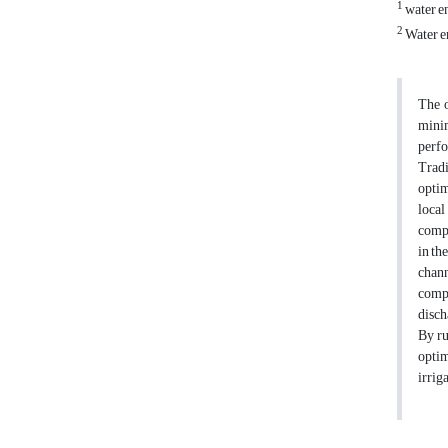
1
water e
2
Water en
The o
minim
perfo
Tradi
optim
local
compl
in th
chann
compl
disch
By ru
optim
irrig