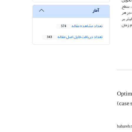
معی ذرات) به توزیع و تحویل
ل، سطح
آمار
 در هر
حداقل ظرفیت کانال توزیع‌کننده و حداقل زمان آبیاری در شرایط بهینه به عنوان خروجی ارائه گردید. در حال حاضر ماکزیمم دبی شبکه 3000 لیتر بر
246 لیتر در ثانیه و ماکزیمم زمان
تعداد مشاهده مقاله
574
تعداد دریافت فایل اصل مقاله
343
Optima
(case 
bahareh