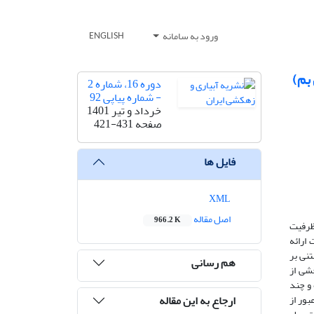
ورود به سامانه
ENGLISH
دوره 16، شماره 2
- شماره پیاپی 92
خرداد و تیر 1401
صفحه
421-431
فایل ها
XML
اصل مقاله
966.2 K
 ظرفیت
رائه‌
تنی بر
هم رسانی
شی از
 و چند
ارجاع به این مقاله
بور از