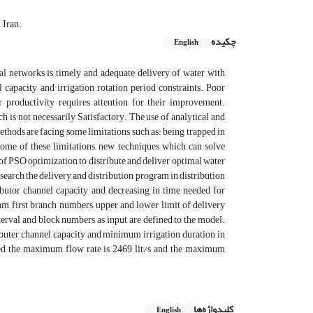
 Iran.
چکیده
English
nal networks is timely and adequate delivery of water with
 capacity and irrigation rotation period constraints. Poor
r productivity requires attention for their improvement.
h is not necessarily Satisfactory. The use of analytical and
ethods are facing some limitations such as: being trapped in
some of these limitations, new techniques which can solve
f PSO optimization to distribute and deliver optimal water
search the delivery and distribution program in distribution
ributor channel capacity and decreasing in time needed for
am, first branch numbers, upper and lower limit of delivery
nterval and block numbers as input are defined to the model.
ibuter channel capacity and minimum irrigation duration in
nted the maximum flow rate is 2469 lit/s and the maximum
کلیدواژه‌ها
English