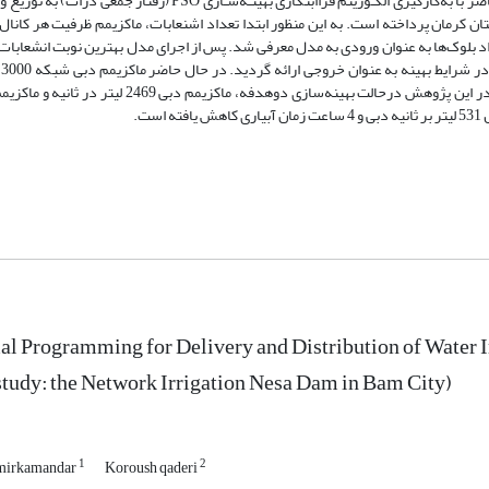
نقاط بهینه موضعی و یافتن بهینه سراسری را دارند. پژوهش حاضر با به‌کارگیری الگـوریتم فراابتکاری بهینـه‌سـازی PSO (رفتار ج
ن کرمان پرداخته است. به این منظور ابتدا تعداد اشنعابات، ماکزیمم ظرفیت هر کانا
اد بلوک‌ها به عنوان ورودی به مدل معرفی شد. پس از اجرای مدل بهترین نوبت انشعابات
بلوک، 
ثانیه و 360 ساعت، زمان آبیاری است. مطابق نتایج ارائه شده در این پژوهش درحالت بهینه‌سازی دوهدفه، ماکزیمم دبی 9
l Programming for Delivery and Distribution of Water 
study: the Network Irrigation Nesa Dam in Bam City)
1
2
 mirkamandar
Koroush qaderi