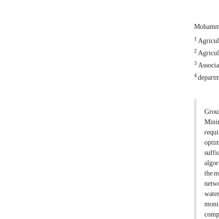
Mohamma
1
Agricult
2
Agricult
3
Associat
4
departme
Groun
Minim
requi
optim
suffi
algor
the m
netwo
water
monit
compa