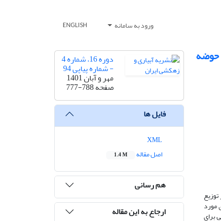
ورود به سامانه
ENGLISH
 حوضه
دوره 16، شماره 4
- شماره پیاپی 94
مهر و آبان 1401
صفحه
777-788
فایل ها
XML
اصل مقاله
1.4 M
هم رسانی
 توزیع
ی مورد
ارجاع به این مقاله
 برای