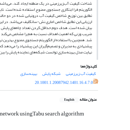
شناخت کیفیت آب‌زیرزمینی در یک منطقه ایجاد کند، می‌باشد. 
الگوریتم فرا ابتکاری جستجوی ممنوع استفاده شده است. ت
تطابق بین توزیع شاخص کیفیت آب درونیابی شده در دو حالت ب
بیان شده است. هدف دوم حداقل کردن تعداد چاه‌های پایش ان
ضریب وزنی که اهمیت اهداف نسبت به هم را مشخص می‌کند در 
شد. همچنین با استفاده از الگوریتم جستجوی ممنوع بهترین تر
پیشنهادی به مدیران و تصمیم‌گیران این پیشنهاد را می‌دهد که 
نهایت مدل بهینه‌سازی توانست شبکه‌های نماینده پایش را بین 34 تا 75 درصد بهینه کند
کلیدواژه‌ها
کیفیت آب زیرزمینی
شبکه پایش
بهینه‌سازی
20.1001.1.20087942.1401.16.4.7.0
عنوان مقاله
English
 network usingTabu search algorithm