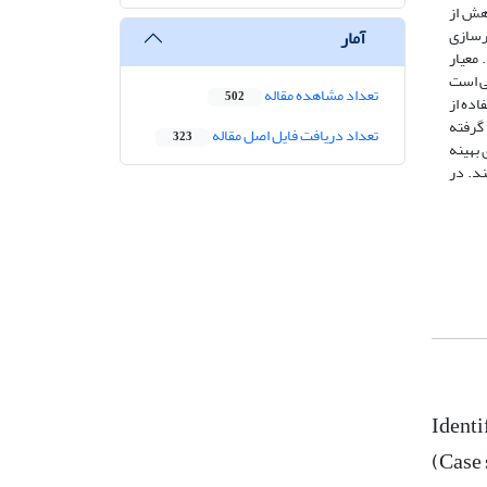
وهش از
رسازی
آمار
 معیار
فاده از یک شاخص کیفی آب که شامل 9 پارامتر کیفی است
تعداد مشاهده مقاله
502
ده از
گرفته
تعداد دریافت فایل اصل مقاله
323
 بهینه
ند. در
Identi
(Case 