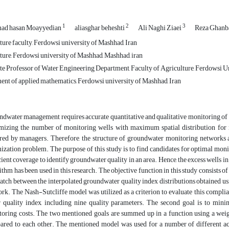
1
2
3
d hasan Moayyedian
aliasghar beheshti
Ali Naghi Ziaei
Reza Ghanb
ure faculty, Ferdowsi university of Mashhad, Iran
ure, Ferdowsi university of Mashhad, Mashhad, iran
e Professor of Water Engineering Department, Faculty of Agriculture, Ferdowsi Un
nt of applied mathematics, Ferdowsi university of Mashhad, Iran
dwater management requires accurate quantitative and qualitative monitoring of 
izing the number of monitoring wells with maximum spatial distribution for 
red by managers. Therefore, the structure of groundwater monitoring networks
ization problem. The purpose of this study is to find candidates for optimal moni
cient coverage to identify groundwater quality in an area. Hence, the excess wells i
ithm has been used in this research. The objective function in this study consists of
atch between the interpolated groundwater quality index distributions obtained us
rk. The Nash-Sutcliffe model was utilized as a criterion to evaluate this complian
 quality index, including nine quality parameters. The second goal is to min
oring costs. The two mentioned goals are summed up in a function using a weigh
red to each other. The mentioned model was used for a number of different acti