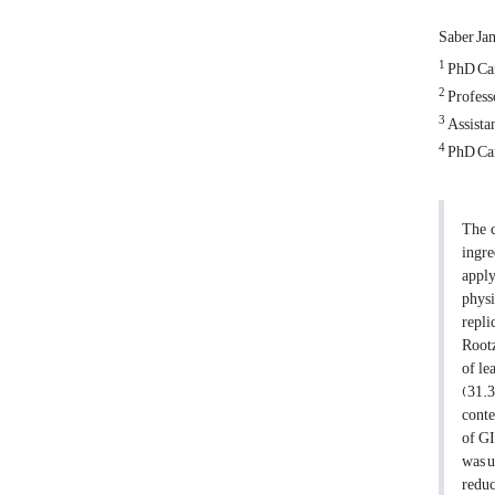
Saber Ja
1
PhD Can
2
Professo
3
Assistan
4
PhD Can
The c
ingre
apply
physi
repli
Rootz
of le
(31.3
conte
of GI
was u
reduc