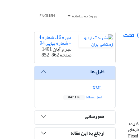
ورود به سامانه
ENGLISH
رات صفات مورفوفیزیولوژیکی و اسانس گیاه دارویی نعنا فلفلی (Mentha piperita L.) تحت
دوره 16، شماره 4
- شماره پیاپی 94
مهر و آبان 1401
صفحه
852-862
فایل ها
XML
اصل مقاله
847.1 K
هم رسانی
ری بر
مارهای
ارجاع به این مقاله
درصد (Deficit Irrigation50%)، آبیاری بخشی ریشه ثابت (Fixed Partial