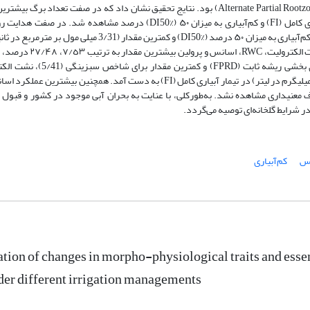
عدد) و کمترین (۱۴۰ عدد) مقدار به ترتیب در تیمارهای آبیاری کامل (FI) و کم‌آبیاری به میزان ۵۰ (DI50%) درصد مشاهده شد. در
بیشترین مقدار (3/39 میلی مول بر مترمربع در ثانیه) در تیمار کم‌آبیاری به میزان ۵۰ درصد (DI50%) و کمترین مقدار (3/31 میلی
درصد، 58/1 درصد و 50/2 میلیگرم در لیتر در تیمار آبیاری بخشی ریشه ثابت (FPRD) و کمتر
(72/35 درصد)، درصد اسانس (14/1 درصد) و پرولین (23/1 میلیگرم در لیتر) در تیمار آبیاری کامل (FI) به دست آمد. همچنین بیشتری
ر تیمارها اختلاف معنیداری مشاهده نشد. به‌طورکلی، با عنایت به بحران آبی موجود در کشور و قب
نس
کم‌آبیاری
tion of changes in morpho-physiological traits and essen
der different irrigation managements