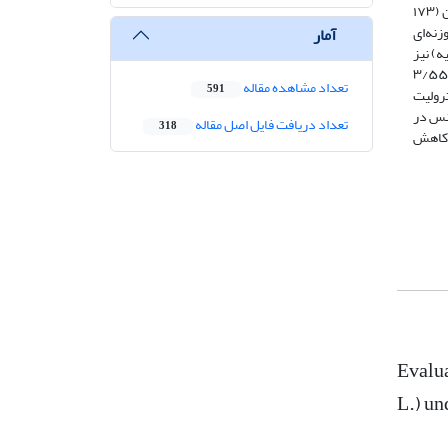
Rootzone Drying) و آبیاری بخشی ریشه متناوب (Alternate Partial Rootzone Drying) بود. نتایج تحقیق نشان داد که در صفت تعداد برگ بیشترین (۱۷۳
 صفت هدایت روزنه‌ای
آمار
 مول بر مترمربع در ثانیه) نیز
در تیمار آبیاری کامل مشاهده شد. در شاخص سبزینگی، نشت الکترولیت، RWC، اسانس و پرولین بیشترین مقدار به ترتیب ٧/٥۳، ۲۷/۴۸ درصد، ۳/۵۵
تعداد مشاهده مقاله
591
ین مقدار برای شاخص سبزینگی (5/41)، نشت الکترولیت
ن عملکرد اسانس در
تعداد دریافت فایل اصل مقاله
318
ول کاهش
Evalua
L.) un