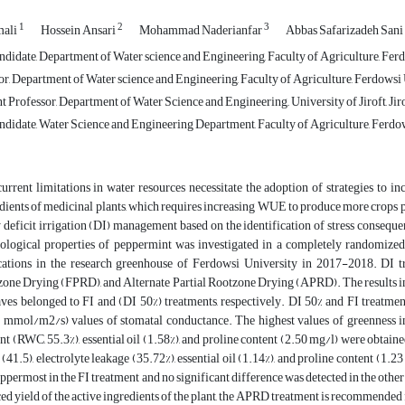
1
2
3
mali
Hossein Ansari
Mohammad Naderianfar
Abbas Safarizadeh Sani
didate, Department of Water science and Engineering, Faculty of Agriculture, Fer
r, Department of Water science and Engineering, Faculty of Agriculture, Ferdows
t Professor, Department of Water Science and Engineering,, University of Jiroft, Jiro
didate, Water Science and Engineering Department, Faculty of Agriculture, Ferdo
urrent limitations in water resources necessitate the adoption of strategies to 
dients of medicinal plants, which requires increasing WUE to produce more crops 
 deficit irrigation (DI) management based on the identification of stress consequ
ological properties of peppermint was investigated in a completely randomized
cations in the research greenhouse of Ferdowsi University in 2017-2018. DI tre
one Drying (FPRD), and Alternate Partial Rootzone Drying (APRD). The results ind
aves belonged to FI and (DI 50%) treatments, respectively. DI 50% and FI treatm
 mmol/m2/s) values of stomatal conductance. The highest values of greenness inde
nt (RWC, 55.3%), essential oil (1.58%), and proline content (2.50 mg/l) were obtain
 (41.5), electrolyte leakage (35.72%), essential oil (1.14%), and proline content (1.2
ppermost in the FI treatment and no significant difference was detected in the other 
ed yield of the active ingredients of the plant, the APRD treatment is recommended f