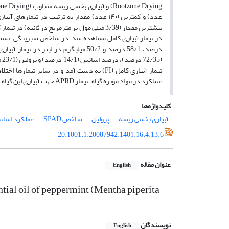
تیمار آبیاری کامل (FI) به دست آمد و در سای
عملکرد در مواد مؤثره گیاه، تیمار APRD جهت آبیاری این گیاه در شرایط گلخانه‌ای توصیه می‌گردد.
کلیدواژه‌ها
آبیاری بخشی ریشه
پرولین
شاخص SPAD
عملکرد اسا
20.1001.1.20087942.1401.16.4.13.6
عنوان مقاله
English
tial oil of peppermint (Mentha piperita
نویسندگان
English