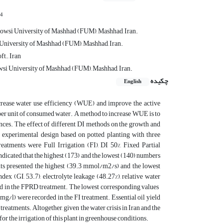
4
dowsi University of Mashhad (FUM), Mashhad, Iran.
i University of Mashhad (FUM), Mashhad, Iran.
ft., Iran
wsi University of Mashhad (FUM), Mashhad, Iran.
چکیده
English
increase water use efficiency (WUE) and improve the active
per unit of consumed water. A method to increase WUE is to
ences. The effect of different DI methods on the growth and
 experimental design based on potted planting with three
atments were Full Irrigation (FI), DI 50%, Fixed Partial
icated that the highest (173) and the lowest (140) numbers
ents presented the highest (39.3 mmol/m2/s) and the lowest
x (GI, 53.7), electrolyte leakage (48.27%), relative water
ed in the FPRD treatment. The lowest corresponding values ​​
3 mg/l) were recorded in the FI treatment. Essential oil yield
treatments. Altogether, given the water crisis in Iran and the
or the irrigation of this plant in greenhouse conditions.