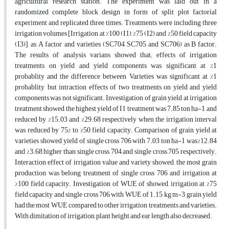
agricultural research station. The experiment was laid out in a
randomized complete block design in form of split plot factorial
experiment and replicated three times. Treatments were including three
irrigation volumes [Irrigation at %100 (I1), %75 (I2) and %50 field capacity
(I3)], as A factor, and varieties (SC704, SC705 and SC706) as B factor.
The results of analysis varians showed that; effects of irrigation
treatments on yield and yield components was significant at %1
probablity and the difference between Varieties was significant at %1
probablity, but intraction effects of two treatments on yield and yield
components was not significant. Investigation of grain yield at irrigation
treatment showed, the highest yield of I1 treatment was 7.85 ton ha-1, and
reduced by %15.03 and %29.68 respectively when the irrigation interval
was reduced by 75% to %50 field capacity. Comparison of grain yield at
varieties showed, yield of single cross 706 with 7.03 ton ha-1 was%12.84
and %3.68 higher than single cross 704 and single cross 705 respectively.
Interaction effect of irrigation value and variety showed, the most grain
production was belong treatment of single cross 706 and irrigation at
%100 field capacity. Investigation of WUE of showed, irrigation at %75
field capacity and single cross 706 with WUE of 1.15 kg m-3 grain yield
had the most WUE compared to other irrigation treatments and varieties.
With dimitation of irrigation, plant height and ear length also decreased.