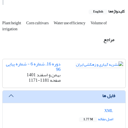
کلیدواژه‌ها
English
Plant height
Corn cultivars
Water use efficiency
Volume of
irrigation
مراجع
دوره 16، شماره 6 - شماره پیاپی
96
بهمن و اسفند 1401
صفحه
1171-1181
فایل ها
XML
اصل مقاله
1.77 M