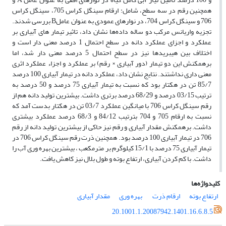
همچنین رقم در سه سطح، شامل: ارقام سینگل کراس 705، سینگل کراس
706 و سینگل کراس 704، در نوار‌های عمودی به عنوان عاملB بررسی شدند.
تجزیه واریانس مرکب دو ساله داده‌ها نشان داد، تاثیر تیمار های آبیاری بر
عملکرد و اجزای عملکرد دانه در سطح احتمال 1 درصد معنی دار است و
اختلاف بین هیبریدها نیز در سطح احتمال 5 درصد معنی دار شد، اما
برهمکنش این دو تیمار (دور آبیاری × رقم) بر عملکرد و اجزاء عملکرد اثری
معنی داری نداشتند. نتایج نشان داد، عملکرد دانه در تیمار آبیاری 100 درصد
85/7 تن در هکتار بود که نسبت به تیمار آبیاری 75 درصد و 50 درصد به
ترتیب 03/15 درصد و 68/29 درصد برتری داشت. بیشترین تولید دانه هم از
رقم سینگل کراس 706 با میانگین عملکرد 03/7 تن در هکتار بدست آمد که
نسبت به ارقام 705 و 704 بترتیب 84/12 و 68/3 درصد عملکرد بیشتری
داشت. برهمکنش مقدار آبیاری و رقم نیز حاکی از بیشترین تولید دانه از رقم
706 در تیمار آبیاری 100 درصد بود. همچنین ذرت رقم سینگل کراس 706 در
تیمار آبیاری 75 درصد با 15/1 کیلوگرم بر مترمکعب ، بیشترین بهره وری آب را
داشت. با کم کردن آبیاری، ارتفاع بوته و طول بلال نیز کاهش یافت.
کلیدواژه‌ها
ارتفاع بوته
ارقام ذرت
‌ بهره وری
مقدار آبیاری
20.1001.1.20087942.1401.16.6.8.5