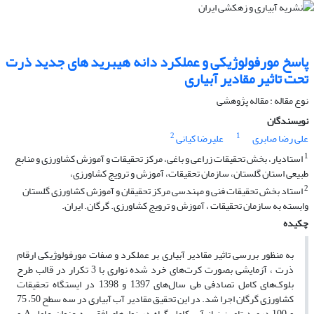
پاسخ مورفولوژیکی و عملکرد دانه هیبرید های جدید ذرت
تحت تاثیر مقادیر آبیاری
نوع مقاله : مقاله پژوهشی
نویسندگان
2
1
علی رضا صابری
علیرضا کیانی
1
استادیار، بخش تحقیقات زراعی و باغی، مرکز تحقیقات و آموزش کشاورزی و منابع
طبیعی استان گلستان، سازمان تحقیقات، آموزش و ترویج کشاورزی،
2
استاد بخش تحقیقات فنی و مهندسی مرکز تحقیقان و آموزش کشاورزی گلستان
وابسته به سازمان تحقیقات ، آموزش و ترویج کشاورزی. گرگان. ایران.
چکیده
به منظور بررسی تاثیر مقادیر آبیاری بر عملکرد و صفات مورفولوژیکی ارقام
ذرت ، آزمایشی بصورت کرت‌های خرد شده نواری با 3 تکرار در قالب طرح
بلوک‌های کامل تصادفی طی سال‌های 1397 و 1398 در ایستگاه تحقیقات
کشاورزی گرگان اجرا شد. در این تحقیق مقادیر آب آبیاری در سه سطح 50، 75
و 100 درصد تامین نیاز آبی کامل گیاه در نوار‌های افقی به عنوان عامل A و