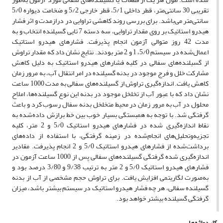
تقریبی 30 سانتی‌متر، قطر داخلی 5/1، قطر خارجی 5/2 و ضخامت دیواره 5/0
سانتی‌متر می‌باشد. برای بررسی روند کاهشی تراوایی در درازمدت و اثر فشار
هیدرو استاتیک بر روی مقدار تراوایی، سه دسته 7 تایی گسیلنده انتخاب و به
مدت 42 روز متوالی آزمون انجام پذیرفت. فشار‌های هیدرو استاتیک
اعمال‌شده در سیستم 5/0، 1 و 2 متر بودند. نتایج نشان داد که مقدار تراوش
از گسیلنده‌های سفالی در کلیه فشار‌های هیدرو استاتیک به دلیل کاهش
مشارکت خلل و فرج موجود در بدنه گسیلنده در امر انتقال آب، به مرور زمان
کاهش یافت. اندازه‌گیری تراوش از گسیلنده‌های سفالی به مدت 1000 ساعت
نشان داد که با عبور آب از تخلخل موجود در بدنه این نوع گسیلنده‌ها، املاح
محلول در آب به مرور زمان در محیط متخلخل بدنه سفال رسوب کرد و باعث
گرفتگی شد. با توجه به همبستگی بسیار خوب بین خط برازش داده‌شده به
نقاط اندازه‌گیری شده در فشار‌های هیدرو استاتیک 5/0 و 2 متر، کلیه
تجزیه‌وتحلیل‌های انجام‌شده در زمینه گرفتگی، با استفاده از داده‌های
برداشت‌شده از فشار‌های هیدرو استاتیک 5/0 و 2 انجام پذیرفت. مقادیر
اندازه‌گیری شده گرفتگی گسیلنده‌های سفالی پس از 1000 ساعت آزمون در
فشار‌های هیدرو استاتیک 5/0 و 2 متر به ترتیب 9/38 و 3/80 درصد بود و
به‌صورت لگاریتمی افزایش یافت. برای تراوش حجم مشخصی از آب از بدنه
گسیلنده سفالی، هر چه فشار هیدرو استاتیک در سیستم بیشتر باشد، میزان
گرفتگی گسیلنده بیشتر خواهد بود.
کلیدواژه‌ها