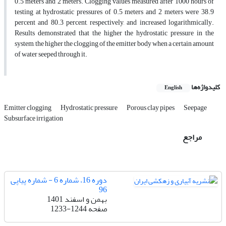
0.5 meters and 2 meters. Clogging values measured after 1000 hours of
testing at hydrostatic pressures of 0.5 meters and 2 meters were 38.9
percent and 80.3 percent, respectively, and increased logarithmically.
Results demonstrated that the higher the hydrostatic pressure in the
system, the higher the clogging of the emitter body when a certain amount
of water seeped through it.
کلیدواژه‌ها
English
Emitter clogging
Hydrostatic pressure
Porous clay pipes
Seepage
Subsurface irrigation
مراجع
دوره 16، شماره 6 - شماره پیاپی
96
بهمن و اسفند 1401
صفحه
1233-1244