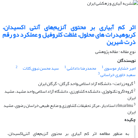
اثر کم آبیاری بر محتوی آنزیم‌های آنتی اکسیدان،
کربوهیدرات های محلول، غلظت کلروفیل و عملکرد دو رقم
ذرت شیرین
نوع مقاله : مقاله پژوهشی
نویسندگان
2
1
1
امیر خشایار موسوی
محمدرضا داداشی
سید محسن نبوی کلات
3
سعید خاوری خراسانی
1
گروه زراعت- دانشگاه آزاد اسلامی واحد گرگان- گرگان ایران
2
گروه اگرو تکنولوژی، دانشکده کشاورزی، دانشگاه آزاد اسلامی واحد مشهد، مشهد
ایران
3
&rlm;&rlm; استادیار، مرکز تحقیقات کشاورزی و منابع طبیعی خراسان رضوی، مشهد
ایران
چکیده
به منظور مطالعه اثر کم آبیاری بر محتوی آنزیم‌های آنتی‌اکسیدان،