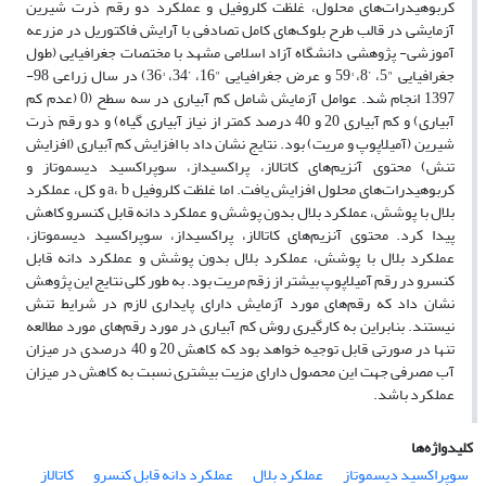
کربوهیدرات‌های محلول، غلظت کلروفیل و عملکرد دو رقم ذرت شیرین
آزمایشی در قالب طرح بلوک‌های کامل تصادفی با آرایش فاکتوریل در مزرعه
آموزشی- پژوهشی دانشگاه آزاد اسلامی مشهد با مختصات جغرافیایی (طول
جغرافیایی "5، ’8، °59 و عرض جغرافیایی "16، ’34، °36) در سال زراعی 98-
1397 انجام شد. عوامل آزمایش شامل کم آبیاری در سه سطح (0 (عدم کم
آبیاری) و کم آبیاری 20 و 40 درصد کمتر از نیاز آبیاری گیاه) و دو رقم ذرت
شیرین (آمیلاپوپ و مریت) بود. نتایج نشان داد با افزایش کم آبیاری (افزایش
تنش) محتوی آنزیم‌های کاتالاز، پراکسیداز، سوپراکسید دیسموتاز و
کربوهیدرات‌های محلول افزایش یافت. اما غلظت کلروفیل a، b و کل، عملکرد
بلال با پوشش، عملکرد بلال بدون پوشش و عملکرد دانه قابل کنسرو کاهش
پیدا کرد. محتوی آنزیم‌های کاتالاز، پراکسیداز، سوپراکسید دیسموتاز،
عملکرد بلال با پوشش، عملکرد بلال بدون پوشش و عملکرد دانه قابل
کنسرو در رقم آمیلاپوپ بیشتر از زقم مریت بود. به طور کلی نتایج این پژوهش
نشان داد که رقم‌های مورد آزمایش دارای پایداری لازم در شرایط تنش
نیستند. بنابراین به کارگیری روش کم آبیاری در مورد رقم‌های مورد مطالعه
تنها در صورتی قابل توجیه خواهد بود که کاهش 20 و 40 درصدی در میزان
آب مصرفی جهت این محصول دارای مزیت بیشتری نسبت به کاهش در میزان
عملکرد باشد.
کلیدواژه‌ها
سوپراکسید دیسموتاز
عملکرد بلال
عملکرد دانه قابل کنسرو
کاتالاز