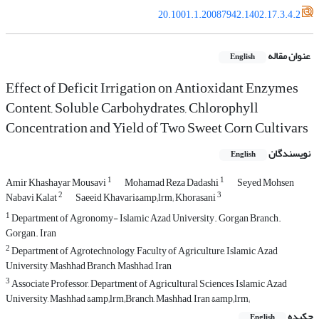
20.1001.1.20087942.1402.17.3.4.2
عنوان مقاله
English
Effect of Deficit Irrigation on Antioxidant Enzymes
Content, Soluble Carbohydrates, Chlorophyll
Concentration and Yield of Two Sweet Corn Cultivars
نویسندگان
English
1
1
Amir Khashayar Mousavi
Mohamad Reza Dadashi
Seyed Mohsen
2
3
Nabavi Kalat
Saeeid Khavari&amp;lrm; Khorasani
1
Department of Agronomy- Islamic Azad University. Gorgan Branch.
Gorgan. Iran
2
Department of Agrotechnology, Faculty of Agriculture, Islamic Azad
University, Mashhad Branch, Mashhad, Iran
3
Associate Professor, Department of Agricultural Sciences, Islamic Azad
University, Mashhad &amp;lrm;Branch, Mashhad, Iran &amp;lrm;
چکیده
English