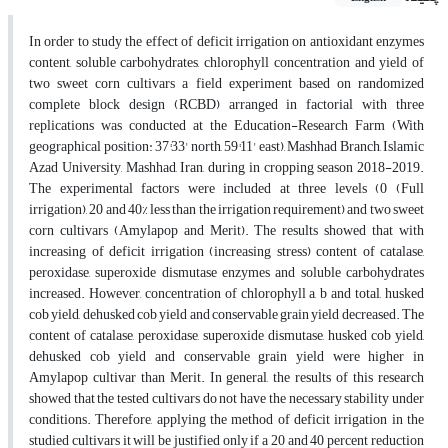
In order to study the effect of deficit irrigation on antioxidant enzymes
content, soluble carbohydrates, chlorophyll concentration and yield of
two sweet corn cultivars a field experiment based on randomized
complete block design (RCBD) arranged in factorial with three
replications was conducted at the Education-Research Farm (With
geographical position: 37°33' north, 59°11' east), Mashhad Branch, Islamic
Azad University, Mashhad, Iran, during in cropping season 2018-2019.
The experimental factors were included at three levels (0 (Full
irrigation), 20 and 40% less than the irrigation requirement) and two sweet
corn cultivars (Amylapop and Merit). The results showed that with
increasing of deficit irrigation (increasing stress) content of catalase,
peroxidase, superoxide dismutase enzymes and soluble carbohydrates
increased. However, concentration of chlorophyll a, b and total, husked
cob yield, dehusked cob yield and conservable grain yield decreased. The
content of catalase, peroxidase, superoxide dismutase, husked cob yield,
dehusked cob yield and conservable grain yield were higher in
Amylapop cultivar than Merit. In general, the results of this research
showed that the tested cultivars do not have the necessary stability under
conditions. Therefore, applying the method of deficit irrigation in the
studied cultivars it will be justified only if a 20 and 40 percent reduction