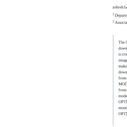
zohreh fa
1
Departm
2
Associat
The l
downs
is cr
image
makes
downs
from 
MODI
from 
model
OPTR
month
OPTR