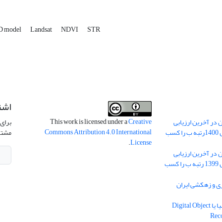
D model
Landsat
NDVI
STR
اشت
This work is licensed under a
Creative
 در آخرین ارزیابی
برای 
Commons Attribution 4.0 International
نشریات علمی کشور در سال 1400رتبه ب را کسب
مشتر
.
License
 در آخرین ارزیابی
نشریات علمی کشور در سال 1399 رتبه ب را کسب
ریه آبیاری و زهکشی ایران
دریافت شناسه دیجیتال اشیا یا Digital Object
Rec