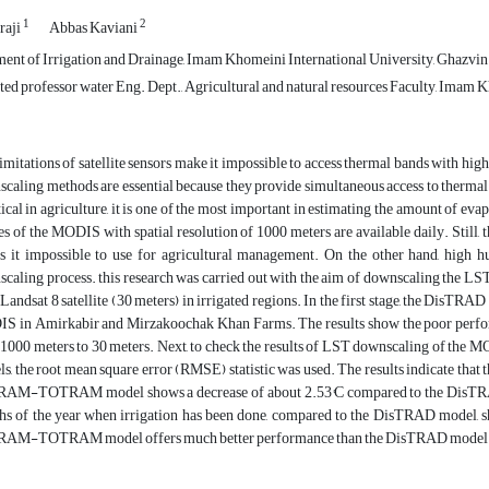
1
2
raji
Abbas Kaviani
ent of Irrigation and Drainage, Imam Khomeini International University, Ghazvin
ed professor water Eng. Dept., Agricultural and natural resources Faculty, Imam K
imitations of satellite sensors make it impossible to access thermal bands with hig
caling methods are essential because they provide simultaneous access to therma
itical in agriculture, it is one of the most important in estimating the amount of e
s of the MODIS with spatial resolution of 1000 meters are available daily. Still, th
 it impossible to use for agricultural management. On the other hand, high h
caling process. this research was carried out with the aim of downscaling the L
Landsat 8 satellite (30 meters) in irrigated regions. In the first stage, the DisT
S in Amirkabir and Mirzakoochak Khan Farms. The results show the poor perf
1000 meters to 30 meters. Next, to check the results of LST downscaling of 
s, the root mean square error (RMSE) statistic was used. The results indicate tha
AM-TOTRAM model shows a decrease of about 2.53°C compared to the DisTRAD m
s of the year when irrigation has been done, compared to the DisTRAD model, show
AM-TOTRAM model offers much better performance than the DisTRAD model in d