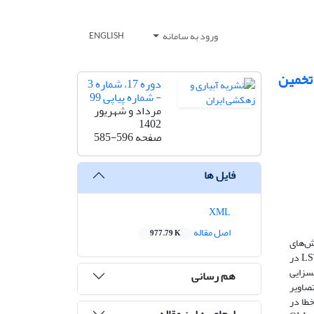
ورود به سامانه
ENGLISH
ل‌های تخمین
دوره 17، شماره 3
- شماره پیاپی 99
مرداد و شهریور
1402
صفحه
585-596
فایل ها
XML
اصل مقاله
977.79 K
ش‌های
ریزمقیاس‌سازی حائز اهمیت هستند زیرا امکان دسترسی هم‌زمان به داده‌های حرارتی با قدرت تفکیک مکانی و زمانی بالا را فراهم می‌کنند. پارامتر LST در
بسزایی
هم رسانی
ین تصاویر
خطا در
ارجاع به این مقاله