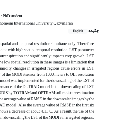
 / PhD student
homeini International University, Qazvin, Iran
چکیده
English
h spatial and temporal resolution simultaneously. Therefore,
l data with high spatio-temporal resolution. LST parameter
vapotranspiration and significantly impacts crop growth. LST
e low spatial resolution in these images is a limitation that
umidity changes in irrigated regions cause errors in LST
ST of the MODIS sensor from 1000 meters to OLI resolution
RAD model was implemented for the downscaling of the LST of
ormance of the DisTRAD model in the downscaling of LST
the MODIS by TOTRAM and OPTRAM soil moisture estimation
t the average value of RMSE in the downscaled images by the
odel. Also, the average value of RMSE in the first six
s a decrease of about 4.11 °C. As a result, the use of the
ownscaling the LST of the MODIS in irrigated regions.