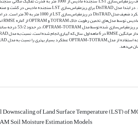
ماهواره لندست 8 (30 متر) در مناطق فاریاب انجام شده است. در ابتدا مدل DisTRAD برای ریزمقیاس‌سازی LST سنجنده م
امیرکبیر و میرزاکوچک خان اجرا شد که نتایج نشان دهنده عملکرد ضعیف مدل DisTRAD در ریزمقیاس‌سازی T
منظور بررسی نتایج حاصل از ریزم
شد. نتایج حاکی از آن است که مقدار میانگین RMSE در تصاویر ریزمقیاس‌سازی شده توسط
کاهش حدود 11/4 درجه سانتی‌گراد را نشان می‌دهد. در
al Downscaling of Land Surface Temperature (LST) of 
M Soil Moisture Estimation Models