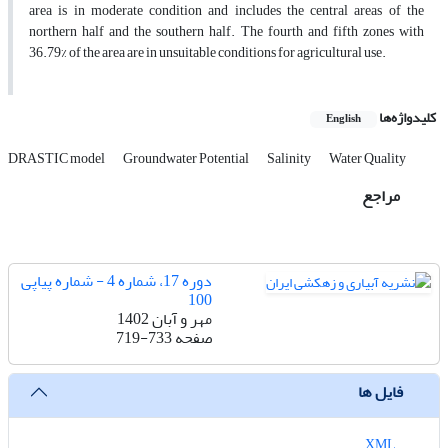
area is in moderate condition and includes the central areas of the
northern half and the southern half. The fourth and fifth zones with
36.79% of the area are in unsuitable conditions for agricultural use.
کلیدواژه‌ها
English
DRASTIC model
Groundwater Potential
Salinity
Water Quality
مراجع
دوره 17، شماره 4 - شماره پیاپی
100
مهر و آبان 1402
صفحه
719-733
فایل ها
XML