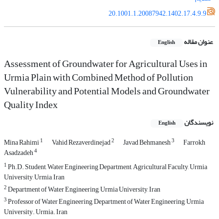
20.1001.1.20087942.1402.17.4.9.9
عنوان مقاله
English
Assessment of Groundwater for Agricultural Uses in
Urmia Plain with Combined Method of Pollution
Vulnerability and Potential Models and Groundwater
Quality Index
نویسندگان
English
1
2
3
Mina Rahimi
Vahid Rezaverdinejad
Javad Behmanesh
Farrokh
4
Asadzadeh
1
Ph.D. Student, Water Engineering Department, Agricultural Faculty, Urmia
University, Urmia, Iran
2
Department of Water Engineering, Urmia University, Iran
3
Professor of Water Engineering, Department of Water Engineering, Urmia
University. Urmia. Iran