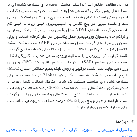
در این مطالعه، منابع آب زیرزمینی دشت ارومیه برای مصارف کشاورزی با
استفاده از روش ترکیبی که شامل مدل‌های آسیب-پذیری، پتانسیل و کیفیت
آب زیرزمینی است، ارزیابی شدند. آسیب‌پذیری با روش دراستیک ارزیابی
شد و نقشه نهایی در پنج کلاس با آسیب‌پذیری خیلی زیاد تا خیلی کم
طبقه‌بندی گردید. لایه‌های NDVI، مدل رقومی ارتفاعی، تراکم زهکشی، بارش
و تراکم چاه به‌عنوان ورودی‌های‌ مدل پتانسیل در نظر گرفته شدند و برای
تعیین وزن‌ هر لایه از فرایند تحلیل سلسله مراتبی (AHP) استفاده شد. نقشه
پتانسیل نیز در پنج کلاس با پتانسیل خیلی زیاد تا خیلی کم طبقه‌بندی گردید.
نقشه کیفیت آب زیرزمینی با سه لایه ورودی شامل هدایت الکتریکی (EC)،
نسبت جذبی سدیم (SAR) و کربنات سدیم باقی‌مانده (RSC) و روش
وزن‌دهی تولید شد. نقشه ترکیبی با روش طبقه‌بندی حداکثر احتمال (MLC)
با پنج طبقه تولید شد. طبقه‌های یک و دو با 31/40 درصد مساحت، برای
مصارف کشاورزی مناسب هستند که شامل مناطق شمالی، شمال غربی و
مناطق مرکزی نیمه شمالی است. طبقه سه با 90/22 درصد مساحت در وضعیت
متوسط قرار دارد و مناطق مرکزی نیمه شمالی و نیمه جنوبی را دربرگرفته
است. طبقه‌های چهار و پنج نیز با 79/36 درصد مساحت، در وضعیت نامناسب
برای مصارف کشاورزی قرار دارند.
کلیدواژه‌ها
پتانسیل آب زیرزمینی
شوری
کیفیت آب
مدل دراستیک
نسبت جذبی
سدیم