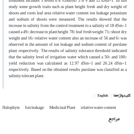
treatment includes 5 levels 0.4 (control), 3, 6, 9 and 12 dSm-1. In this
study, some growth traits such as plant height, fresh and dry weight of
shoots and roots, leaf area, relative water content, ion leakage, potassium
and sodium of shoots were measured. The results showed that the
increase in salinity from the control treatment to a salinity of 18 dSm-1
caused a 49% decrease in plant height, 78% leaf fresh weight, 71% shoot dry
weight and 16% relative water content, also, an increase of 56 and 6% was
observed in the amount of ion leakage and sodium content of purslane
plant, respectively. The results of salinity tolerance threshold indicated
that the salinity level of irrigation water which caused a 50% and 100%
yield reduction was calculated as 12.97 dSm-1 and 26.24 dSm-1,
respectively. Based on the obtained results, purslane was classified as a
salinity tolerant plant.
کلیدواژه‌ها
English
Halophyte
Ion leakage
Medicinal Plant
relative water content
مراجع