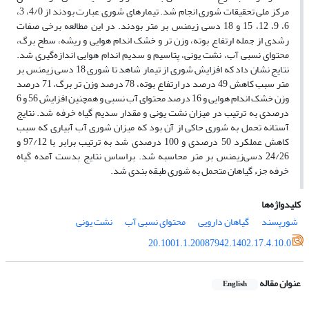
مرکز ملی تحقیقات شوری انجام شد. تیمارهای شوری عبارت بودند از 4/0، 3،
6، 9، 12، 15 و 18 دسی زیمنس بر متر بودند. در این مطالعه برخی صفات
رشدی از جمله ارتفاع بوته، وزن تر و خشک اندام هوایی و ریشه، سطح برگ،
محتوای نسبی آب، نشت یونی، پتاسیم و سدیم اندام هوایی اندازه‌گیری شد.
نتایج نشان داد که افزایش شوری از تیمار شاهد تا شوری 18 دسی زیمنس بر
متر سبب کاهش 49 درصد در ارتفاع بوته، 78 درصد وزن تر برگ، 71 درصد
وزن خشک اندام هوایی و 16 درصد محتوای آب نسبی و همچنین افزایش 56 و 6
درصدی به ترتیب در میزان نشت یونی و مقدار سدیم گیاه خرفه شد. نتایج
آستانه تحمل به شوری حاکی از آن بود که میزان شوری آب آبیاری که سبب
کاهش عملکرد 50 درصدی و 100 درصدی شد به ترتیب برابر با 97/12 و
24/26 دسی‌زیمنس بر متر محاسبه شد. براساس نتایج بدست آمده گیاه
خرفه جزء گیاهان متحمل به شوری طبقه بندی شد.
کلیدواژه‌ها
شورپسند
گیاهان دارویی
محتوای نسبی آب
نشت یونی
20.1001.1.20087942.1402.17.4.10.0
عنوان مقاله
English