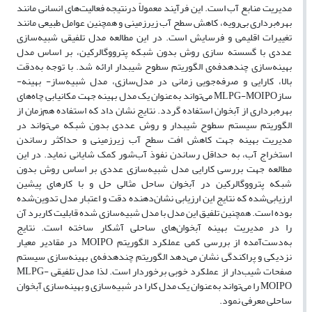
مدیریت منابع آب است. این فرآیند معمولاً درنتیجه فعالیت‌های انسانی مانند
بهره‌برداری بی‌رویه، کاهش سطح آب زیرزمینی و همچنین عوامل طبیعی مانند
تغییرات اقلیمی و فرسایش است. در این مطالعه مدل تلفیقی شبیه‌سازی
عددی با گسسته سازی روش بدون شبکه پترووگالرکین، بر اساس مدل
بهینه‌سازی چندهدفه‌ی الگوریتم سطوح شیبدار ارائه شد. با توجه به‌دقت
بالا، کارایی و صرفه‌جویی زمانی در مدل‌سازی، مدل شبیه‌ساز- بهینه-
سازMLPG-MOIPO می‌تواند به‌عنوان یک مدل بهینه جهت مکانیابی چاه‌های
بهره‌برداری از آبخوان استفاده گردد. نتایج نشان داد که استفاده هم‌زمان از
الگوریتم سیستم سطوح شیبدار و روش عددی بدون شبکه می‌تواند در
مدیریت بهینه جهت کاهش افت سطح آب زیرزمینی و حداکثر رساندن
استخراج آب، به حداقل رساندن نفوذ آب‌شور کمک شایانی نماید. در این
مطالعه جهت بررسی کارایی مدل شبیه‌سازی عددی بر اساس روش بدون
شبکه پترووگالرکین در آبخوان ساحل مثالی حل و با کارهای پیشین
ارزیابی‌شده که نتایج این ارزیابی نشان‌دهنده دقت و اعتبار مدل تدوین‌شده
بوده است. همچنین تلفیق این مدل با مدل شبیه‌سازی شده قابلیت کاربرد آن
را در مدیریت بهینه آبخوان‌های ساحلی آشکار ساخته است. نتایج
به‌دست‌آمده از بررسی کمی عملکرد الگوریتم MOIPO در مقادیر معیار
نزدیکی و پراکندگی نشان می‌دهد الگوریتم چندهدفه‌ی بهینه‌سازی سیستم
صفحات شیب‌دار از عملکرد خوبی برخوردار است. لذا مدل تلفیقی MLPG-
MOIPO را می‌تواند به‌عنوان یک مدل کارا در شبیه‌سازی و بهینه‌سازی آبخوان
ساحلی معرفی نمود.