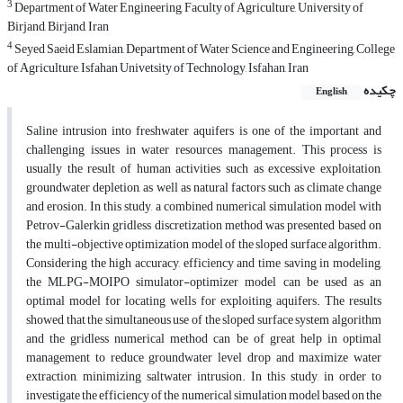
3
Department of Water Engineering, Faculty of Agriculture, University of
Birjand, Birjand, Iran
4
Seyed Saeid Eslamian, Department of Water Science and Engineering, College
of Agriculture, Isfahan Univetsity of Technology, Isfahan, Iran
چکیده
English
Saline intrusion into freshwater aquifers is one of the important and
challenging issues in water resources management. This process is
usually the result of human activities such as excessive exploitation,
groundwater depletion, as well as natural factors such as climate change
and erosion. In this study, a combined numerical simulation model with
Petrov-Galerkin gridless discretization method was presented based on
the multi-objective optimization model of the sloped surface algorithm.
Considering the high accuracy, efficiency and time saving in modeling,
the MLPG-MOIPO simulator-optimizer model can be used as an
optimal model for locating wells for exploiting aquifers. The results
showed that the simultaneous use of the sloped surface system algorithm
and the gridless numerical method can be of great help in optimal
management to reduce groundwater level drop and maximize water
extraction, minimizing saltwater intrusion. In this study, in order to
investigate the efficiency of the numerical simulation model based on the