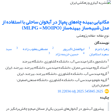
مکانیابی بهینه چاه‌های پمپاژ در آبخوان ساحلی با استفاده از
مدل شبیه‌ساز –بهینه‌ساز (MLPG - MOIPO)
نوع مقاله : مقاله پژوهشی
نویسندگان
3
2
1
زهرا باعزم
ابوالفضل اکبرپور
مصطفی یعقوب زاده
سید
3
4
سعید اسلامیان
حسین خزیمه نژاد
1
دانشجوی دکترا مهندسی آب، دانشکده کشاورزی، دانشگاه بیرجند
2
استاد گروه مهندسی عمران، دانشکده مهندسی، دانشگاه بیرجند، بیرجند، ایران
3
گروه مهندسی آب، دانشکده کشاورزی، دانشگاه بیرجند، بیرجند، ایران
4
گروه علوم و مهندسی آب، دانشکده کشاورزی، دانشگاه صنعتی اصفهان؛
اصفهان،ایران
10.22034/idj.2025.545845.2625
چکیده
پیشروی آب‌شور در آبخوان‌های شیرین یکی از مسائل مهم و چالش‌برانگیز در