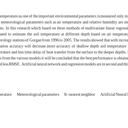
temperature as one of the important environmental parameters, is measured only in 
 meteorological parameters such as air temperature and relative humidity are m
ons. In this research which based on three methods of multivariate linear regress
ated to estimate the soil temperature at different depth based on air temperat
rology stations of Gorgan from 1996 to 2005. The results showed that with increas
ation accuracy will decrease.more accuracy of shallow depth soil temperature is
rature and less time delay of heat transfer from the surface to the deeper depths
s from the various models, it will be concluded that the best performance is obta
d less RMSE. Artificial neural network and regression models, are in second and thir
perature
Meteorological parameters
K-nearest neighbor
Artificial Neura