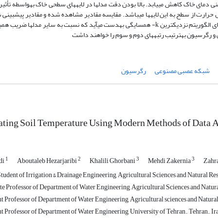
ی دمای خاک کاهش می­یابد. بالا بودن دقت مدل­ها در لایه­های سطحی خاک به­واسطه تأثی
ل حرارت از سطح به این لایه­ها می­باشد. مقایسه مقادیر مشاهده شده و مقادیر پیش­بینی 
خروجی مدل­های مختلف نشان می­دهد که بهترین عملکرد از اجرای الگوریتم نزدیک­ترین k- همسایگی به­دست می­آید که نسبت به سایر مدل­ها
ی و رگرسیون به­ترتیب رتبه­های دوم و سوم را خواهند داشت
شبکه عصبی مصنوعی
رگرسیون
ating Soil Temperature Using Modern Methods of Data A
1
2
3
3
di
Aboutaleb Hezarjaribi
Khalili Ghorbani
Mehdi Zakernia
Zahr
udent of Irrigation & Drainage Engineering, Agricultural Sciences and Natural Res
e Professor of Department of Water Engineering, Agricultural Sciences and Natura
t Professor of Department of Water Engineering, Agricultural sciences and Natural
t Professor of Department of Water Engineering, University of Tehran., Tehran., Ir