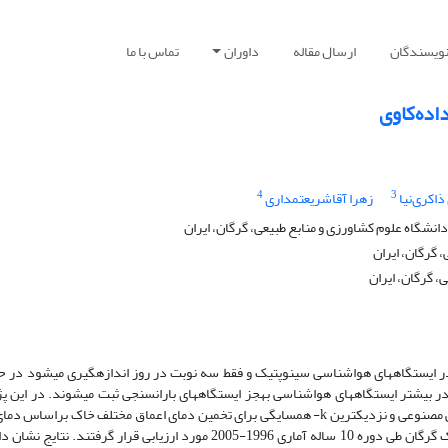
نویسندگان
ارسال مقاله
داوران
تماس با ما
اده‌کاوی
4
3
اکری‌نیا
زهرا آقاشریعتمداری
شگاه علوم کشاورزی و منابع طبیعی، گرگان، ایران
 گرگان، ایران
، گرگان، ایران
 در ایستگاه­های هواشناسی سینوپتیک و فقط سه نوبت در روز اندازه­گیری می­شود در ح
 بیش­تر ایستگاه­های هواشناسی به­جز ایستگاه­های باران­سنجی ثبت می­شوند. در این
انجام شده سه روش رگرسیون چندمتغیره خطی، شبکه عصبی مصنوعی و نزدیک­ترین k- همسایگی برای تخمین دمای اعماق مختلف خاک براسا
رطوبت نسبی و داده­های روزانه ایستگاه هواشناسی سینوپتیک گرگان طی دوره 10 ساله آماری 1996-2005 مورد ارزیابی قرار گرفتند. 