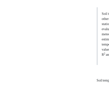
Soil 
other
stati
evalu
meteo
estim
tempe
value
2
R
an
Soil tem