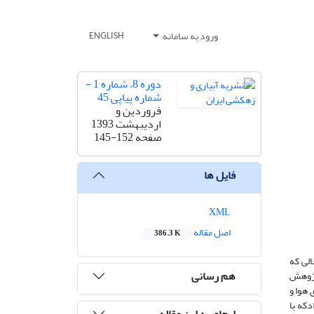
ورود به سامانه
ENGLISH
دوره 8، شماره 1 -
شماره پیاپی 45
فروردین و
اردیبهشت 1393
صفحه
145-152
فایل ها
XML
اصل مقاله
386.3 K
الی که
هم رسانی
 پژوهش
س دمای هوا و
نتایج نشان دادکه با
ارجاع به این مقاله