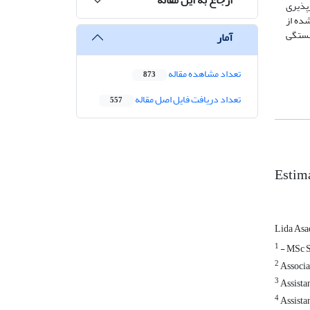
رپذیری
شده از
 ضریب همبستگی
آمار
تعداد مشاهده مقاله
873
تعداد دریافت فایل اصل مقاله
557
Estim
Lida Asa
1
- MSc St
2
Associat
3
Assistan
4
Assistan