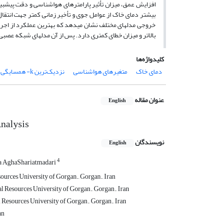
افزایش عمق، میزان تأثیر پارامترهای هواشناسی و دقت پیش­بین
بیش­تر دمای خاک از عوامل جوی و تأخیر زمانی کم­تر جهت انتقا
بالاتر و میزان خطای کم­تری دارد. پس از آن مدل­های شبکه عصب
کلیدواژه‌ها
دمای خاک
متغیرهای هواشناسی
نزدیک‌ترین k- همسایگی
عنوان مقاله
English
nalysis
نویسندگان
English
4
a AghaShariatmadari
ources University of Gorgan., Gorgan., Iran
l Resources University of Gorgan., Gorgan., Iran
 Resources University of Gorgan., Gorgan., Iran
an