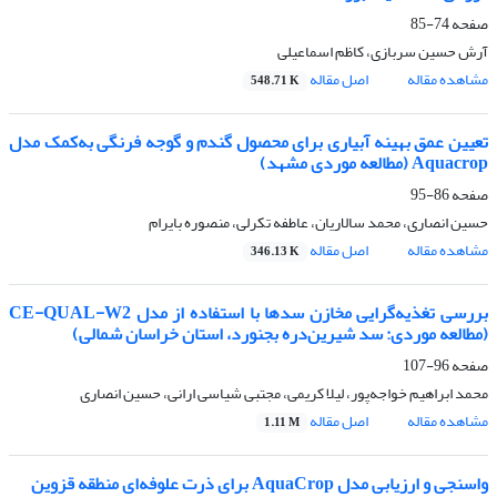
صفحه
74-85
آرش حسین سربازی، کاظم اسماعیلی
مشاهده مقاله
اصل مقاله
548.71 K
تعیین عمق بهینه آبیاری برای محصول گندم و گوجه فرنگی به‌کمک مدل
Aquacrop (مطالعه موردی مشهد)
صفحه
86-95
حسین انصاری، محمد سالاریان، عاطفه تکرلی، منصوره بایرام
مشاهده مقاله
اصل مقاله
346.13 K
بررسی تغذیه‌گرایی مخازن سدها با استفاده از مدل CE-QUAL-W2
(مطالعه موردی: سد شیرین‌دره بجنورد، استان خراسان شمالی)
صفحه
96-107
محمد ابراهیم خواجه‌پور، لیلا کریمی، مجتبی شیاسی ارانی، حسین انصاری
مشاهده مقاله
اصل مقاله
1.11 M
واسنجی و ارزیابی مدل AquaCrop برای ذرت علوفه‌ای منطقه قزوین