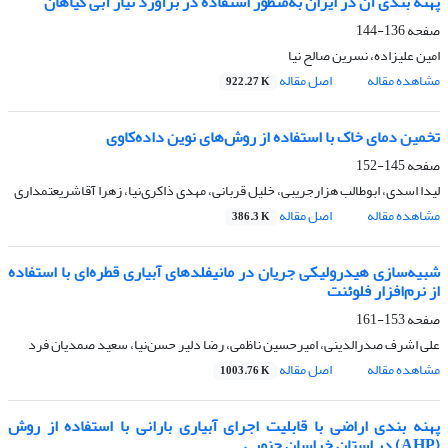
پهنه بندی آن در ایران به‌منظور استفاده در برآورد نیاز آبی گیاهان
صفحه
136-144
امین علیزاده، نسرین صالح نیا
مشاهده مقاله
اصل مقاله
922.27 K
تخمین دمای خاک با استفاده از روش‌های نوین داده‌کاوی
صفحه
145-152
لیدا اسدی، ابوطالب هزارجریبی، خلیل قربانی، مهدی ذاکری‌نیا، زهرا آقاشریعتمداری
مشاهده مقاله
اصل مقاله
386.3 K
شبیه‌سازی هیدرولیکی جریان در مانیفلدهای آبیاری قطره‌ای با استفاده
از نرم‌افزار فلوئنت
صفحه
153-161
علی اشرف صدرالدینی، امیرحسین ناظمی، رضا دلیر حسن‌نیا، سعید صمدیان فرد
مشاهده مقاله
اصل مقاله
1003.76 K
پهنه ⁮بندی اراضی با قابلیت اجرای آبیاری بارانی با استفاده از روش
(AHP) در استان خراسان جنوبی