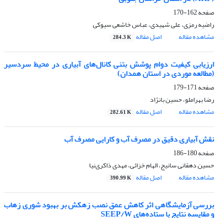
صفحه
162-170
راضیه رمزی، علی شهیدی، عباس خاشعی سیوکی
مشاهده مقاله
اصل مقاله
284.3 K
ارزیابی کیفیت دوام پوشش بتنی کانال‌های آبیاری در محیط سردسیر
(مطالعه موردی در استان همدان)
صفحه
171-179
رضا بهراملو، حسین بانژاد
مشاهده مقاله
اصل مقاله
282.61 K
نقش آبیاری دقیق در مصرف آب و کارایی مصرف آب
صفحه
180-186
حسین دهقانی سانیج، الهام خزائی، مهدی ذاکری‌نیا
مشاهده مقاله
اصل مقاله
390.99 K
بررسی آزمایشگاهی اثر کاهش عمق نصب زهکش بر بهبود شوری زهاب
و مقایسه نتایج با ستاده‌های SEEP/W