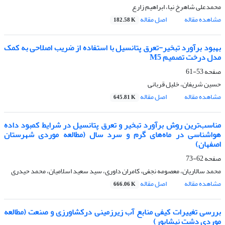
محمدعلی شاهرخ نیا، ابراهیم زارع
مشاهده مقاله
اصل مقاله
182.58 K
بهبود برآورد تبخیر-تعرق پتانسیل با استفاده از ضریب اصلاحی به کمک
مدل درخت تصمیم M5
صفحه
53-61
حسین شریفان، خلیل قربانی
مشاهده مقاله
اصل مقاله
645.81 K
مناسب‌ترین روش برآورد تبخیر و تعرق پتانسیل در شرایط کمبود داده
هواشناسی در ماه‌های گرم و سرد سال (مطالعه موردی شهرستان
اصفهان)
صفحه
62-73
محمد سالاریان، معصومه نجفی، کامران داوری، سید سعید اسلامیان، محمد حیدری
مشاهده مقاله
اصل مقاله
666.06 K
بررسی تغییرات کیفی منابع آب زیرزمینی درکشاورزی و صنعت (مطالعه
موردی دشت نیشابور)