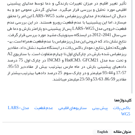
تأثیر تغییر اقلیم در میزان تغییرات بارندگی و دما توسط مدل­های پیش­بینی
اقلیمی مورد تحلیل و بررسی قرار می­گیرد. مدل­های گردش عمومی جو و به
دنبال آن استفاده از مدل­های ریزمقیاس مانند LARS-WG5 این امر را محقق
می­سازد، اما این پیش­بینی­ها با عدم قطعیت روبرو هستند. در این بررسی عدم
قطعیت خروجی مدل LARS-WG5 پس از پیش­بینی دو پارامتر بارش و دما طی
سی سال 2041-2012 در ایستگاه سینوپتیک مشهد مورد بررسی قرار گرفت.
نتایج نشان داد که خروجی این مدل ریزمقیاس با عدم قطعیت همراه است، به­
طوری­که تحلیل نتایج نمودار باکس پلات در ایستگاه مشهد نشان داد، مقادیر
ریزمقیاس شده بارش در چارک­های اول تا چهارم متفاوت است. با سناریوی A2
و تحت سه مدل HadCM3، GFCM21 و INCM3 در چارک اول 75 درصد
داده­های پیش­بینی بارش در ماه مارس به­ترتیب بیش از مقاددیر 95/53،
17/57 و 93/44 میلی­متر و در چارک سوم 25 درصد داده­ها به­ترتیب بیش­تر از
مقادیر 86/59، 53/63 و 23/50 میلی­متر می­باشند.
کلیدواژه‌ها
باکس پلات
پیش بینی
سناریوهای اقلیمی
عدم قطعیت
مدل LARS-
WG5
عنوان مقاله
English