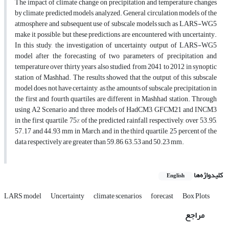
The impact of climate change on precipitation and temperature changes
by climate predicted models analyzed. General circulation models of the
atmosphere and subsequent use of subscale models such as LARS-WG5
make it possible, but these predictions are encountered with uncertainty.
In this study, the investigation of uncertainty output of LARS-WG5
model after the forecasting of two parameters of precipitation and
temperature over thirty years also studied, from 2041 to 2012 in synoptic
station of Mashhad. The results showed that the output of this subscale
model does not have certainty, as the amounts of subscale precipitation in
the first and fourth quartiles are different in Mashhad station. Through
using A2 Scenario and three models of HadCM3, GFCM21 and INCM3
in the first quartile, 75% of the predicted rainfall respectively, over 53.95,
57.17 and 44.93 mm in March, and in the third quartile, 25 percent of the
data respectively are greater than 59.86, 63.53 and 50.23 mm.
کلیدواژه‌ها
English
LARS model
Uncertainty
climate scenarios
forecast
Box Plots
مراجع