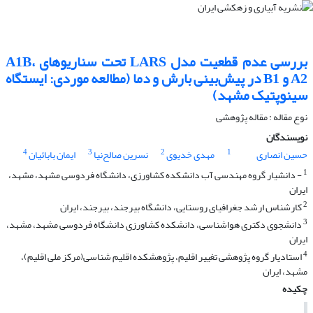
بررسی عدم قطعیت مدل LARS تحت سناریوهای A1B،
A2 و B1 در پیش‌بینی بارش و دما (مطالعه موردی: ایستگاه
سینوپتیک مشهد)
نوع مقاله : مقاله پژوهشی
نویسندگان
4
3
2
1
حسین انصاری
مهدی خدیوی
نسرین صالح‌نیا
ایمان بابائیان
1
- دانشیار گروه مهندسی آب دانشکده کشاورزی، دانشگاه فردوسی مشهد، مشهد،
ایران
2
کارشناس ارشد جغرافیای روستایی، دانشگاه بیرجند، بیرجند، ایران
3
دانشجوی دکتری هواشناسی، دانشکده کشاورزی دانشگاه فردوسی مشهد، مشهد،
ایران
4
استادیار گروه پژوهشی تغییر اقلیم، پژوهشکده اقلیم شناسی(مرکز ملی اقلیم)،
مشهد، ایران
چکیده