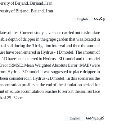
sity of Birjand., Birjand., Iran
sity of Birjand., Birjand., Iran
چکیده
English
late solutes. Current study have been carried out to simulate
able depth of dripper in the grape garden that was located in
of soil during the 3 irrigation interval and then the amount
sture have been entered in Hydrus- 1D model. The amount of
s- 1D have been entered in Hydrus- 3D model and the model
ed Error (RMSE), Mean Weighted Absolute Error (MAE) were
 from Hydrus-3D model, it was suggested to place dripper in
been considered in Hydrus-2D model. In this scenarios, the
ncentration profiles at the end of the simulation period for
t of solute accumulation reaches to zero at the soil surface
epth of 25-32 cm.
کلیدواژه‌ها
English