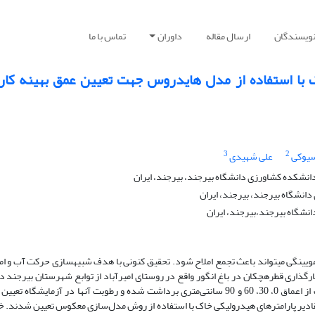
نویسندگان
ارسال مقاله
داوران
تماس با ما
ک با استفاده از مدل هایدروس جهت تعیین عمق بهینه کار
3
2
یوکی
علی شهیدی
شکده کشاورزی دانشگاه بیرجند، بیرجند، ایران
انشگاه بیرجند، بیرجند، ایران
شگاه بیرجند،بیرجند، ایران
مویینگی می­تواند باعث تجمع املاح شود. تحقیق کنونی با هدف شبیه­سازی حرکت آب و ام
ذاری قطره­چکان در باغ انگور واقع در روستای امیرآباد از توابع شهرستان بیرجند د
1394 انجام شد. در فاصله بین سه دور آبیاری نمونه­های خاک از اعماق 0، 30، 60 و 90 سانتی‌متری برداشت شده و رطوبت آن­ها در آزمایشگا