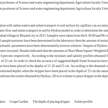
t professor, of Science and water engineering department, Agriculture faculty, Univer
e professor of Science and water engineering department, Agriculture faculty, Univer
ation with saline waters and solute transport to soil surface by capillary can accumu
ater flow and solute transport in soil by Hydrus model in order to determine the suit
bad village in Birjand city in 2015.Samples were taken from the 0, 30, 60 and 90 cm 
il sample moisture have been determined in the laboratory then the amount of moi
hydraulic parameters have been determined by inverse solution. Outputs of Hydru
been executed. Results indicated that the amounts of Root Mean Square Weight
 6 percent, respectively. According to the moisture and salinity profiles obtained
 of 32 cm. In order to check the accuracy of suggested depth Some Scenarios have 
er have been placed in the depths of 15, 20 and 25 cm. According to the obtained co
entioned depths, when the dripper have been placed in the depth of 25 cm, the amoun
confirms the results obtained by Hydrus-3D so it is better to place dripper in the d
aters
Grape Garden
The depth of placing dripper
Solute profile