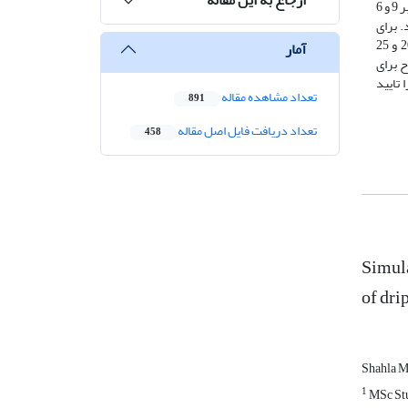
های مدل هایدروس یک­بعدی وارد مدل هایدروس سه‌بعدی شده و مدل اجرا گردید. نتایج نشان داد که مقادیر شاخص‌های RMSE وMAE به ترتیب برابر 9 و 6
نهاد گردید. برای
بررسی صحت این عمق، سناریوهایی در مدل هایدروس دوبعدی درنظر گرفته شده و مدل اجرا گردید. در این سناریوها قطره‌چکان در عمق 15، 20 و 25
آمار
ح برای
ا تایید
تعداد مشاهده مقاله
891
تعداد دریافت فایل اصل مقاله
458
Simula
of dri
Shahla M
1
MSc Stud