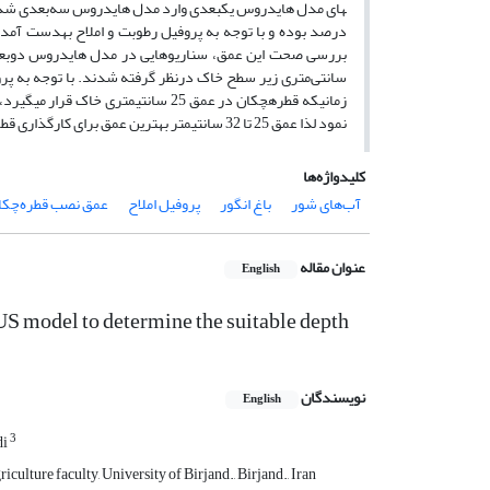
سانتی‌متری زیر سطح خاک درنظر گرفته شدند. با توجه به پروفیل
زمانی­که قطره­چکان در عمق 25 سانتی
نمود لذا عمق 25 تا 32 سانتی­متر بهترین عمق برای کارگذاری قطره‌چکان تعیین گردید.
کلیدواژه‌ها
آب‌های شور
باغ انگور
پروفیل املاح
عمق نصب قطره‌چکا
عنوان مقاله
English
S model to determine the suitable depth
نویسندگان
English
3
di
ulture faculty, University of Birjand., Birjand., Iran