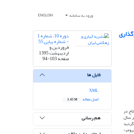
ورود به سامانه
ENGLISH
گذاری
دوره 10، شماره 1
- شماره پیاپی 55
فروردین و
اردیبهشت 1395
صفحه
94-103
فایل ها
XML
اصل مقاله
1.45 M
لاح در
هم رسانی
ر سال
ه تعیین گردید
سپس مقادیر رطوبت در مدل هایدروس یک‌بعدی وارد شد. مقادیر پارامترهای هیدرولیکی خاک با استفاده از روش مدل‌سازی معکوس تعیین شدند. خروجی­
ارجاع به این مقاله