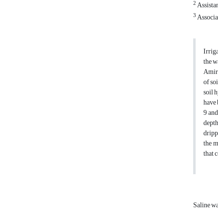
2
Assistan
3
Associat
Irrig
the w
Amira
of so
soil 
have 
9 and
depth
dripp
the m
that 
Saline w