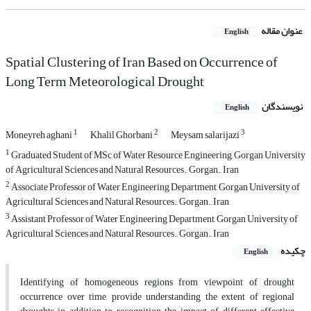
عنوان مقاله
English
Spatial Clustering of Iran Based on Occurrence of
Long Term Meteorological Drought
نویسندگان
English
1
2
3
Moneyreh aghani
Khalil Ghorbani
Meysam salarijazi
1
Graduated Student of MSc of Water Resource Engineering, Gorgan University
of Agricultural Sciences and Natural Resources., Gorgan., Iran
2
Associate Professor of Water Engineering Department, Gorgan University of
Agricultural Sciences and Natural Resources., Gorgan., Iran
3
Assistant Professor of Water Engineering Department, Gorgan University of
Agricultural Sciences and Natural Resources., Gorgan., Iran
چکیده
English
Identifying of homogeneous regions from viewpoint of drought
occurrence over time, provide understanding the extent of regional