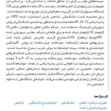
سیستم‌های موثر بر بارش در مناطق مختلف را شناسایی کرد. بر اساس این
مفهوم در این پژوهش‌ از آمار و اطلاعات بلند‌مدت 26 ساله داده‌های بارش 120
ایستگاه سینوپتیک که در کل پهنه جغرافیایی ایران توزیع شده، استفاده شد.
برای محاسبه شدت خشکسالی، شاخص بارش استاندارد شده (SPI) در
پنجره زمانی‌ 12، 24، 48 ماهه محاسبه و به منظور پهنه‌بندی خشکسالی از روش
درون‌یابی کریجینگ استفاده شد. شبکه مکانی نقاطی به فواصل مکانی‌ 10
کیلومتر 10 کیلومتر ایجاد شده ‌و برای ‌نقاط این شبکه، مقادیر درون‌یابی شده
SPIتوسط نرم‌افزار GIS استخراج گردید. ماتریس تشکیل شده تحت
سناریو‌های مختلف (یک­سالانه، دوسالانه، چهارسالانه) به روش K‌‌میانگین
‌خوشه‌بندی و تعداد بهینه خوشه‌ها به روش ضریب نیم­رخ محاسبه شدند.
نتایج نشان داد که پهنه جغرافیایی ایران از لحاظ تغییرات زمانی خشکسالی‌های
بلند‌مدت یک­سالانه، دوسالانه، چهارسالانه به ترتیب به 12، 9 و 9 خوشه
دسته‌بندی می‌شود و با طولانی شدن پنجره زمانی، از تعداد خوشه‌ها کاسته
می‌شود. همچنین در‌ تمامی ‌این خوشه‌بندی‌ها، ‌استان‌های شمالی حاشیه
دریای خزر، هر یک در خوشه‌ای جداگانه قرار داشتند و همچنین جنوب شرقی
ایران که از رژیم بارشی موسمی تبعیت می‌کند، خوشه‌ای جداگانه‌ای را به خود
اختصاص داد.
کلیدواژه‌ها
‌تغییرات زمانی‌- مکانی
خشکسالی
‌خوشه‌بندی k میانگین
‌‌‌شاخص
بارش‌استاندارد‌ شده