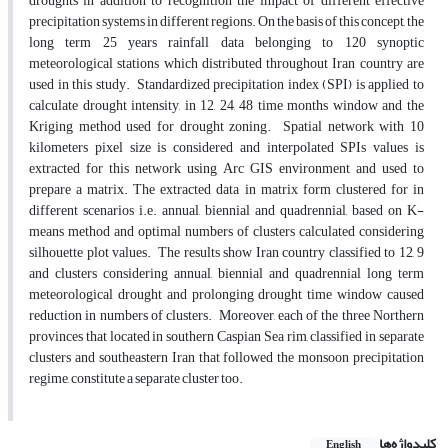
droughts in addition to recognition the impact of different effective
precipitation systems in different regions. On the basis of this concept, the
long term 25 years rainfall data belonging to 120 synoptic
meteorological stations which distributed throughout Iran country are
used in this study. Standardized precipitation index (SPI) is applied to
calculate drought intensity, in 12, 24, 48 time months window and the
Kriging method used for drought zoning. Spatial network with 10
kilometers pixel size is considered and interpolated SPIs values is
extracted for this network using Arc GIS environment and used to
prepare a matrix. The extracted data in matrix form clustered for in
different scenarios i.e. annual, biennial and quadrennial, based on K-
means method and optimal numbers of clusters calculated considering
silhouette plot values. The results show Iran country classified to 12, 9
and clusters considering annual, biennial and quadrennial long term
meteorological drought and prolonging drought time window caused
reduction in numbers of clusters. Moreover, each of the three Northern
provinces that located in southern Caspian Sea rim, classified in separate
clusters and southeastern Iran that followed the monsoon precipitation
regime, constitute a separate cluster too.
کلیدواژه‌ها
English