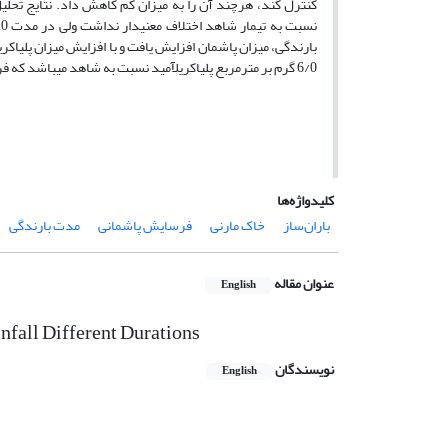
6/0 گرم بر مترمربع پلی­اکریل­آمید نسبت به شاهد می­باشد که فرسایش را 2/21 درصد کاهش داد.
کلیدواژه‌ها
باران‌ساز
خاک مارنی
فرسایش پاشمانی
مدت بارندگی
عنوان مقاله
English
nfall Different Durations
نویسندگان
English