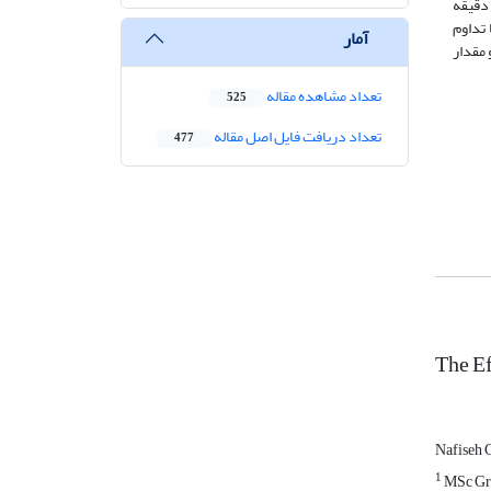
 کند، هرچند آن را به میزان کم کاهش داد. نتایج تحلیل آماری در مدت­های مختلف بارش نشان داد که مقادیر مختلف پلی­اکریل­آمید در زمان 10 دقیقه
ن با تداوم
آمار
نی کاهش داشت، به گونه­ای که بیش­ترین تاثیر در زمان 30 دقیقه و مقدار
تعداد مشاهده مقاله
525
تعداد دریافت فایل اصل مقاله
477
The Ef
Nafiseh 
1
MSc Gra