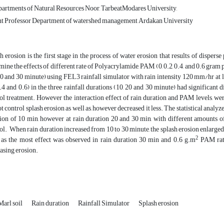
artments of Natural Resources Noor, TarbeatModares University,
nt Professor Department of watershed management Ardakan University
h erosion is the first stage in the process of water erosion that results of dispers
mine the effects of different rate of Polyacrylamide, PAM, (0, 0.2, 0.4, and 0.6 gram p
20 and 30 minute) using FEL3 rainfall simulator with rain intensity 120 mm/hr at l
0.4 and 0.6) in the three rainfall durations (10, 20 and 30 minute) had significant
ol treatment. However the interaction effect of rain duration and PAM levels, wer
t control splash erosion as well as, however decreased it less. The statistical analyze
ion of 10 min, however at rain duration 20 and 30 min, with different amounts of
ol. When rain duration increased from 10 to 30 minute, the splash erosion enlarge
2
, as the most effect was observed in rain duration 30 min and 0.6 g.m
PAM rate
asing erosion.
Marl soil
Rain duration
Rainfall Simulator
Splash erosion