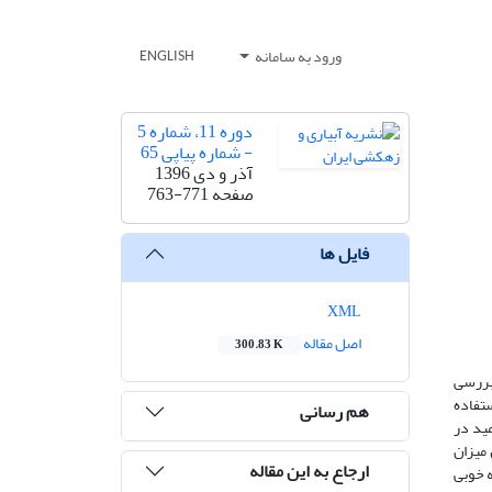
ورود به سامانه
ENGLISH
دوره 11، شماره 5
- شماره پیاپی 65
آذر و دی 1396
صفحه
763-771
فایل ها
XML
اصل مقاله
300.83 K
بررسی
شمانی در سه مدت زمان بارندگی 10، 20 و 30 دقیقه با استفاده
هم رسانی
یل­آمید در
 میزان
ارجاع به این مقاله
پاشمان را به خوبی