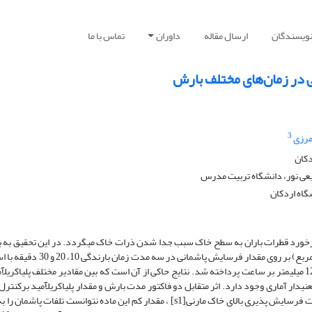
نویسندگان
ارسال مقاله
داوران
تماس با ما
ی در زمان‌های مختلف بارش
3
مرزی
دکان
عی نور، دانشگاه تربیت مدرس
گاه اردکان
رخورد قطرات باران به سطح خاک سبب جدا شدن ذرات خاک می­گردد. در این تحقیق به 
تاثیر مقادیر مختلف پلی­اکریل­آمید (0، 2/0، 4/0 و 6/0 گرم بر مترمربع) بر روی مقدار فرسایش پا
از باران­ساز FEL3 در آزمایشگاه بر روی خاک مارنی با شدت 120 میلی­متر بر ساعت پرداخته شد. نتایج حاکی از آن است که بین مقادیر مختلف پلی­اکر
ی­دار آماری وجود دارد. اثر متقابل دو فاکتور مدت بارش و مقدار پلی­اکریل­آمید برکنترل
پاشمان اختلاف معنی­داری در سطح 95 درصد نشان نداد. به علت فرسایش پذیری بالای خاک مارنی[s1] ، مقدار کم این ماده نتوانست تلفات 