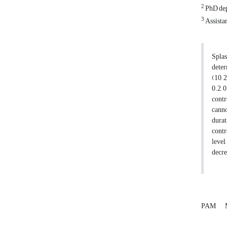
2
PhD dep
3
Assista
Splas
deter
(10, 
0.2, 
contr
canno
durat
contr
level
decre
PAM