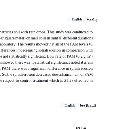
چکیده
English
e particles soil with rain drops. This study was conducted to
er square meter) on marl soils in rainfall different durations
aboratory. The results showed that all of the PAM levels (0,
 differences in decreasing splash erosion in comparison with
2
e not statistically significant. Low rate of PAM (0.2 g.m
)
s showed there was no statistical significance noted at a rain
 PAM, there was a significant difference in splash erosion
d. So, the splash erosion decreased due enhancement of PAM
 respect to control treatment which is 21.2% effective in
کلیدواژه‌ها
English
مراجع