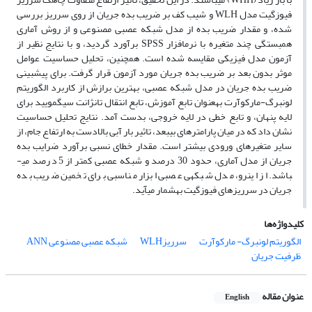
فیوزگیت مدل WLH و شیب کف بر ضریب بده جریان از روی سرریز بررسی
شده، و مقدار ضریب بده از مدل شبکه عصبی مصنوعی و از روش آماری
همبستگی چند متغیره با نرم­افزار SPSS برآورد گردید، و با نتایج نظیر از
آزمون مدل فیزیکی مقایسه شده است. همچنین، تحلیل حساسیت عوامل
موثر بدون بعد بر ضریب بده جریان مورد آزمون قرار گرفت. برای پیش­بینی
ضریب بده جریان در مدل شبکه عصبی، بهترین برازش از کاربرد الگوریتم
لونبرگ-مارکوآرت به­عنوان تابع آموزش، تابع انتقال تانژانت سیگمویید برای
لایه پنهان، و تابع خطی در لایه خروجی، بدست آمد. نتایج تحلیل حساسیت
نشان داد که در میان پارامترهای بی­بعد، تاثیر بار آبی بالادست به ارتفاع جام، از
سایر متغیرهای ورودی بیش­تر است. مقدار خطای نسبی برآورد ضرایب بده
جریان از مدل آماری، حدود 30 درصد و شبکه عصبی کم­تر از 5 درصد می­
باشد. از این­رو، مدل شبکه­ی عصبی ابزار مناسبی برای تخمین ضریب بده
جریان در سرریزهای فیوزگیت به­شمار می­آید.
کلیدواژه‌ها
الگوریتم لونبرگ- مارکوآرت
سرریزWLH
شبکه عصبی مصنوعی ANN
ظرفیت جریان
عنوان مقاله
English