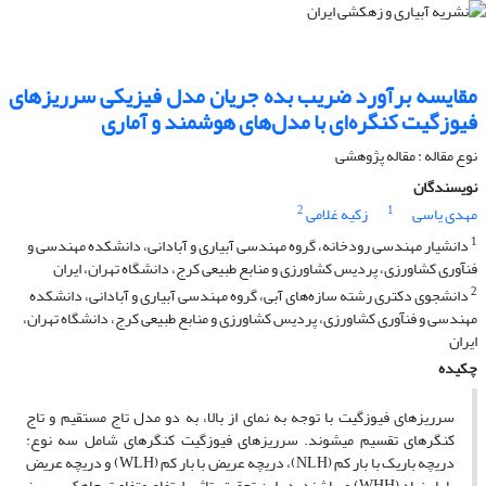
مقایسه برآورد ضریب بده جریان مدل فیزیکی سرریزهای
فیوزگیت کنگره‌ای با مدل‌های هوشمند و آماری
نوع مقاله : مقاله پژوهشی
نویسندگان
2
1
مهدی یاسی
زکیه غلامی
1
دانشیار مهندسی رودخانه، گروه مهندسی آبیاری و آبادانی، دانشکده مهندسی و
فنآوری کشاورزی، پردیس کشاورزی و منابع طبیعی کرج، دانشگاه تهران، ایران
2
دانشجوی دکتری رشته سازه‌های آبی، گروه مهندسی آبیاری و آبادانی، دانشکده
مهندسی و فنآوری کشاورزی، پردیس کشاورزی و منابع طبیعی کرج، دانشگاه تهران،
ایران
چکیده
سرریزهای فیوزگیت با توجه به نمای از بالا، به دو مدل تاج مستقیم و تاج
کنگره­ای تقسیم می­شوند. سرریزهای فیوزگیت کنگره­ای شامل سه نوع:
دریچه باریک با بار کم (NLH)، دریچه عریض با بار کم (WLH) و دریچه عریض
با بار زیاد (WHH) می­باشند. در این تحقیق، تاثیر ارتفاع متفاوت چاهک سرریز