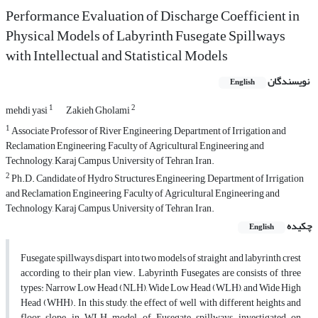
Performance Evaluation of Discharge Coefficient in
Physical Models of Labyrinth Fusegate Spillways
with Intellectual and Statistical Models
نویسندگان
English
1
2
mehdi yasi
Zakieh Gholami
1
Associate Professor of River Engineering, Department of Irrigation and
Reclamation Engineering, Faculty of Agricultural Engineering and
Technology, Karaj Campus, University of Tehran, Iran.
2
Ph.D. Candidate of Hydro Structures Engineering, Department of Irrigation
and Reclamation Engineering, Faculty of Agricultural Engineering and
Technology, Karaj Campus, University of Tehran, Iran.
چکیده
English
Fusegate spillways dispart into two models of straight and labyrinth crest
according to their plan view. Labyrinth Fusegates are consists of three
types: Narrow Low Head (NLH), Wide Low Head (WLH), and Wide High
Head (WHH). In this study, the effect of well with different heights and
floor slope in WLH model of Fusegate spillways investigated on