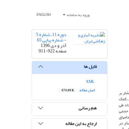
ورود به سامانه
ENGLISH
دوره 11، شماره 5
- شماره پیاپی 65
آذر و دی 1396
صفحه
911-922
فایل ها
XML
اصل مقاله
674.69 K
ار بر
د، کمک
داد طی
هم رسانی
این مقدار حجمی
ا که بیش از 98 درصد ردپای آب دام­های
ارجاع به این مقاله
ار در