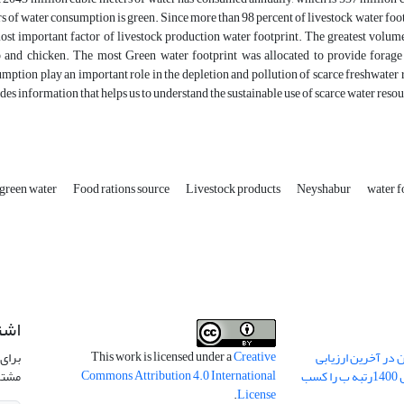
s of water consumption is green. Since more than 98 percent of livestock water footpr
ost important factor of livestock production water footprint. The greatest volume 
 and chicken. The most Green water footprint was allocated to provide forage 
mption play an important role in the depletion and pollution of scarce freshwater r
des information that helps us to understand the sustainable use of scarce water resou
 green water
Food rations source
Livestock products
Neyshabur
water f
اشت
This work is licensed under a
Creative
 در آخرین ارزیابی
برای 
Commons Attribution 4.0 International
نشریات علمی کشور در سال 1400رتبه ب را کسب
مشتر
.
License