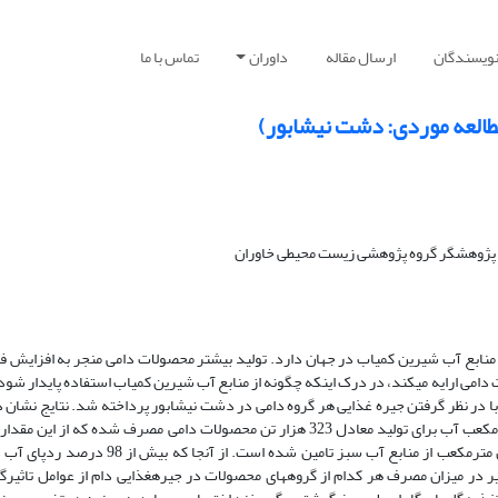
نویسندگان
ارسال مقاله
داوران
تماس با ما
مطالعه موردی: دشت نیشابور)
پژوهشگر گروه پژوهشی زیست محیطی خاوران
نابع آب شیرین کمیاب در جهان دارد. تولید بیش­تر محصولات دامی منجر به افزایش فش
 دامی ارایه می­کند، در درک اینکه چگونه از منابع آب شیرین کمیاب استفاده پایدار شو
 با در نظر گرفتن جیره غذایی هر گروه دامی در دشت نیشابور پرداخته شد. نتایج نشان 
سال­های 1393- 1385، به طور متوسط سالانه 2043 میلیون مترمکعب آب برای تولید معادل 323 هزار تن محصولات دامی مصرف شده که از 
معادل 537 میلیون مترمکعب از منابع آب، آبی و 1506 میلیون مترمکعب از منابع آب سبز تامین شده است. از آنج
ر میزان مصرف هر کدام از گروه‏های محصولات در جیره­غذایی دام از عوامل تاثیرگذ