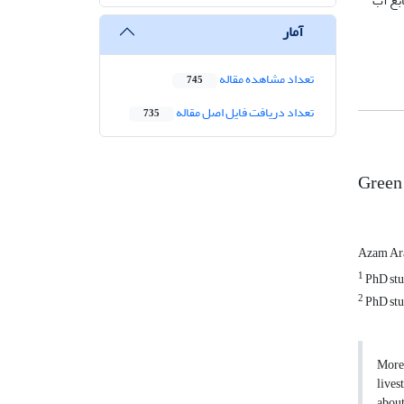
ابع آب
آمار
تعداد مشاهده مقاله
745
تعداد دریافت فایل اصل مقاله
735
Green 
Azam Ar
1
PhD stud
2
PhD stud
More 
lives
about