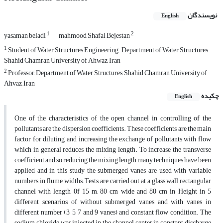
نویسندگان
English
1
2
yasaman beladi
mahmood Shafai Bejestan
1
Student of Water Structures Engineering. Department of Water Structures,
Shahid Chamran University of Ahwaz, Iran
2
Professor, Department of Water Structures, Shahid Chamran University of
Ahvaz, Iran
چکیده
English
One of the characteristics of the open channel in controlling of the
pollutants are the dispersion coefficients. These coefficients are the main
factor for diluting and increasing the exchange of pollutants with flow
which in general reduces the mixing length. To increase the transverse
coefficient and so reducing the mixing length many techniques have been
applied and in this study the submerged vanes are used with variable
numbers in flume widths.Tests are carried out at a glass wall rectangular
channel with length 0f 15 m, 80 cm wide and 80 cm in Height in 5
different scenarios of without submerged vanes and with vanes in
different number (3, 5, 7 and 9 vanes) and constant flow condition. The
sodium chloride was injected in the channel center in constant discharge