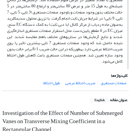
شیشه‌ای ﺑﻪ ﻃﻮﻝ 15 متر ﻭ ﻋﺮﺽ 80 سانتی‌متر و ﺍﺭﺗﻔﺎﻉ 80 سانتی‌متر در 5
حالت مختلف بدون وجود صفحات و باوجود صفحات مستغرق (3 تایی، 5 تایی، 7
تایی، 9 تایی) در شرایط جریان ثابت انجام گرفت. با تزریق محلول سدیم­کلرید
به‌عنوان ماده ردیاب از مرکز کانال (با دبی ثابت) به کمک دستگاه EC سنج،
میزان EC در 4 مقطع پایین‌دست محل استقرار صفحات مستغرق اندازه‌گیری
شدند و نتایج آزمایش‌ها در سناریوهای مختلف باهم مقایسه شدند. این
نتیجه حاصل شد که وجود صفحات مستغرق 7 تایی بیش­ترین تاثیر را روی
ضریب اختلاط عرضی دارد به­طوری­که در این حالت ضریب 8/1 برابر حالت بدون
وجود سازه تعیین شد. همچنین صفحات مستغرق باعث کاهش طول اختلاط
کامل می‌شود.
کلیدواژه‌ها
صفحات مستغرق
ضریب اختلاط عرضی
طول اختلاط
عنوان مقاله
English
Investigation of the Effect of Number of Submerged
Vanes on Transverse Mixing Coefficient in a
Rectangular Channel