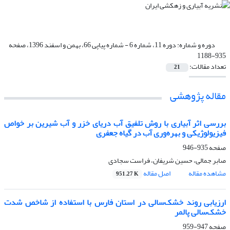
دوره و شماره:
دوره 11، شماره 6 - شماره پیاپی 66، بهمن و اسفند 1396، صفحه
935-1188
تعداد مقالات:
21
مقاله پژوهشی
بررسی اثر آبیاری با روش تلفیق آب دریای خزر و آب شیرین بر خواص
فیزیولوژیکی و بهره‌وری آب در گیاه جعفری
صفحه
935-946
صابر جمالی، حسین شریفان، فراست سجادی
مشاهده مقاله
اصل مقاله
951.27 K
ارزیابی روند خشک‌سالی در استان فارس با استفاده از شاخص شدت
خشک‌سالی پالمر
صفحه
947-959