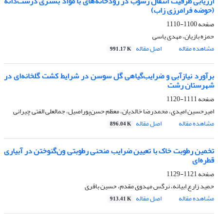
ارزیابی ظرفیت انتقال رسوب در رودخانه‌های با مواد بستری درشت‌دانه
(حوضه فرامرزی زاب)
صفحه
1100-1110
حمزه بازیان، مهدی یاسی
مشاهده مقاله
اصل مقاله
991.17 K
برآورد نیاز‌آبی و ضرایب‌گیاهی گل سوسن در شرایط کشت گلخانه‌ای در
شهرستان رشت
صفحه
1111-1120
امیرحسین امیدی، محمدرضا خالدیان، معظم حسن‌پوراصیل، جمالعلی الفتی چیرانی
مشاهده مقاله
اصل مقاله
896.04 K
تخمین رطوبت خاک با تعیین ضرایب منحنی رطوبتی ون‌گنوختن در آبیاری
قطره‌ای
صفحه
1121-1129
حمید زارع ابیانه، نرگس مهدوی مقدم، حسین باقری
مشاهده مقاله
اصل مقاله
913.41 K