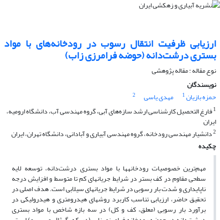
ارزیابی ظرفیت انتقال رسوب در رودخانه‌های با مواد
بستری درشت‌دانه (حوضه فرامرزی زاب)
نوع مقاله : مقاله پژوهشی
نویسندگان
2
1
حمزه بازیان
مهدی یاسی
1
فارغ التحصیل کارشناسی ارشد سازه‌های آبی، گروه مهندسی آب، دانشگاه ارومیه،
ایران
2
دانشیار مهندسی رودخانه، گروه مهندسی آبیاری و آبادانی، دانشگاه تهران، ایران
چکیده
مهم‌ترین خصوصیات رودخانه­ها با مواد بستری درشت‌دانه، توسعه لایه
سطحی مقاوم در کف بستر در شرایط جریان­های کم تا متوسط و افزایش درجه
ناپایداری و شدت بار رسوبی در شرایط جریان­های سیلابی است. هدف اصلی در
تحقیق حاضر، ارزیابی تناسب کاربرد روش­های هیدرومتری و هیدرولیکی در
برآورد بار رسوبی (معلق، کف و کل) در سه بازه شاخص با مواد بستری
درشت‌دانه در حوضه رودخانه فرامرزی زاب (دربکه، گرژال و بریسو) است.