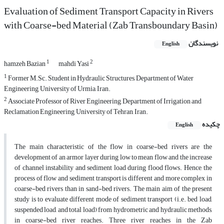
Evaluation of Sediment Transport Capacity in Rivers
with Coarse-bed Material (Zab Transboundary Basin)
نویسندگان
English
1
2
hamzeh Bazian
mahdi Yasi
1
Former M.Sc. Student in Hydraulic Structures, Department of Water
Engineering, University of Urmia, Iran.
2
Associate Professor of River Engineering, Department of Irrigation and
Reclamation Engineering, University of Tehran, Iran.
چکیده
English
The main characteristic of the flow in coarse-bed rivers are the
development of an armor layer during low to mean flow and the increase
of channel instability and sediment load during flood flows. Hence, the
process of flow and sediment transport is different and more complex in
coarse-bed rivers than in sand-bed rivers. The main aim of the present
study is to evaluate different mode of sediment transport (i.e. bed load,
suspended load, and total load) from hydrometric and hydraulic methods,
in coarse-bed river reaches. Three river reaches in the Zab