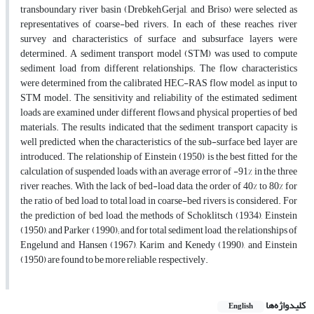
transboundary river basin (Drebkeh,Gerjal, and Briso) were selected as
representatives of coarse-bed rivers. In each of these reaches, river
survey and characteristics of surface and subsurface layers were
determined. A sediment transport model (STM) was used to compute
sediment load from different relationships. The flow characteristics
were determined from the calibrated HEC-RAS flow model, as input to
STM model. The sensitivity and reliability of the estimated sediment
loads are examined under different flows and physical properties of bed
materials. The results indicated that the sediment transport capacity is
well predicted when the characteristics of the sub-surface bed layer are
introduced. The relationship of Einstein (1950) is the best fitted for the
calculation of suspended loads with an average error of -91% in the three
river reaches. With the lack of bed-load data, the order of 40% to 80% for
the ratio of bed load to total load in coarse-bed rivers is considered. For
the prediction of bed load, the methods of Schoklitsch (1934), Einstein
(1950), and Parker (1990); and for total sediment load, the relationships of
Engelund and Hansen (1967), Karim and Kenedy (1990), and Einstein
(1950) are found to be more reliable, respectively.
کلیدواژه‌ها
English