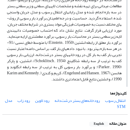
مطالعات میدانی برای تهیه نقشه و مشخصات لایه­های سطحی و زیرسطحی بستر
در سه بازه انجام شده و مدل رایانه­ای انتقال رسوب و مدل جریان واسنجی
شده، استفاده گردید. حساسیت و درجه اطمینان برآورد بار رسوبی از روش­
های مختلف نسبت به خصوصیات فیزیکی مواد بستری در شرایط مختلف جریان،
مورد ارزیابی قرار گرفت. نتایج نشان داد که احتساب خصوصیات دانه­بندی
لایه زیرسطحی بستر در محاسبات بار رسوبی، برآورد مطمئن­تری ارایه می­نماید.
برآورد بار معلق از رابطه انشتین (Einstein., 1950) با متوسط خطای نسبی %91-
در هر سه بازه بهتر بود. با نبود داده­های بار کف، بر اساس دامنه اعتبار نسبت
تجربی بار کف به بار کل در رودخانه­های بستر درشت‌دانه، ارزیابی بار رسوبی
کف به ترتیب از سه رابطه شاکلینچ (Schoklitsch., 1934)، انشتین، و پارکر
(Parker., 1990)؛ و برآورد بار رسوبی کل به ترتیب از سه رابطه انگلوند و
هانسن (Engelund and Hansen., 1967)، کریم و کندی (Karim and Kennedy.,
1990)، و انشتین نتایج قابل اعتمادتری داشتند.
کلیدواژه‌ها
انتقال رسوب
رودخانه‌های بستر درشت‌دانه
رود لاوین
رود زاب
مدل
STM
عنوان مقاله
English