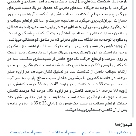
طرف دیگر شکست سدهای مخزنی نیز باعث به وجود آمدن سیلاب­های شدیدی
می‌گردد. با توجه به جایگاه سدهای مخزنی که معمولا در بالادست شهرهای
بزرگ و پرجمعیت واقع ‌شده‌اند، سیلاب ناشی از شکست آن‌ها موجب بروز
خسارات جبران‌ناپذیری می‌گردد. محاسبه سرعت و حداکثر ارتفاع سیلاب و
اندازه‌گیری زمان رسیدن آن به مناطق مهم در پایین‌دست می‌تواند به حداقل
رساندن خسارات ناشی از سیلاب و آمادگی جهت آن کمک چشمگیری نماید.
به‌علاوه با توجه به ساختگاه سدهای مخزنی که در مناطق کوهستانی می‌باشد،
اثر وجود قوس در مسیر جریان بر سرعت حرکت سیلاب از اهمیت چشمگیری
برخوردار است. در این پژوهش به بررسی اثر سطح آب بالادست و پایین‌دست
بر روی سرعت و ارتفاع حرکت تک موج حاصل از شبیه‌سازی شکست سد در
یک کانال قوسی 90 درجه ملایم پرداخته‌ شده است. اندازه‌گیری سرعت و
ارتفاع سیلاب حاصل از شکست سد در تحقیق نشان می‌دهد در زاویه صفر
درجه، در فاصله کم­ترین تا بیش­ترین مقدار نسبت سطح پایاب به سر آب،
مقادیر سرعت 33 درصد کاهش، در زاویه 45 درجه، 58 درصد کاهش، در
زاویه 90 درجه، 57 درصد کاهش و در زاویه 105 درجه 62 درصد کاهش
سرعت موج، اندازه‌گیری شده است. به‌علاوه نتایج این تحقیق نشان داد
حداکثر ارتفاع سیلاب در مسیر یک قوس در زوایای 25 تا 35 درجه رخ‌ داده و
پس ‌از آن کاهش چشمگیری پیدا می‌کند.
کلیدواژه‌ها
روندیابی سیلاب
سرعت موج
سطح آب بالادست
سطح آب پایین‌دست