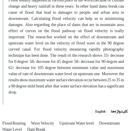
Flood usually happened in various place in the world because of climate
change and heavy rainfall in these years. In other hand, dams break can
cause of flood that lead to damages to people and urban area in
downstream. Calculating flood velocity can help us to minimizing
damages. Also regarding the place of dams that are in mountain area,
effect of curves on the flood pathway on flood velocity is really
important. The researcher worked on the effect of downstream and
upstream water level on the velocity of flood wave in the 90 degree
curved canal. For flood velocity measuring rapidly photography
technique has been done. The result of the research shows 33% decrease
for 0 degree, 58% decrease for 45 degree, 58% decrease for 90 degree and
62% decrease for 105 degree between minimum value and maximum
value of rate of downstream water level on upstream one. Moreover, the
results show maximum water surface elevation occur between 25 to 35 in
a 90 degree mild bend, after that water surface elevation has a significant
drop.
کلیدواژه‌ها
English
Flood Routing
Wave Velocity
Upstream Water level
Downstream
Water Level
Dam Break