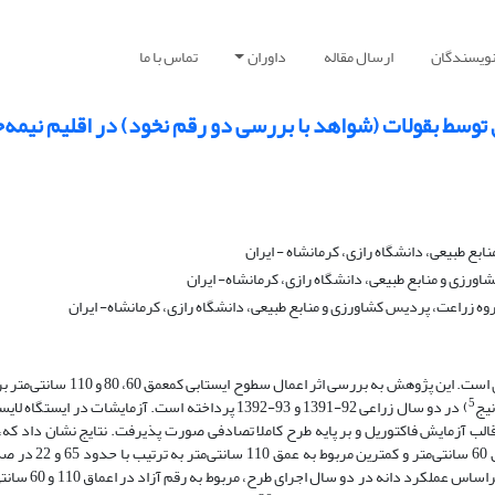
نویسندگان
ارسال مقاله
داوران
تماس با ما
 توسط بقولات (شواهد با بررسی دو رقم نخود) در اقلیم نیمه
ع طبیعی، دانشگاه رازی، کرمانشاه - ایران
زی و منابع طبیعی، دانشگاه رازی، کرمانشاه- ایران
وه زراعت، پردیس کشاورزی و منابع طبیعی، دانشگاه رازی، کرمانشاه- ایران
آب زیرزمینی کم­عمق، یک منبع آب بالقوه و کارآمد در کشاورزی است. این پژوهش به بررسی اثر اعمال 
5
نیج
) در دو سال زراعی 92-1391 و 93-1392 پرداخته است. آزمایشات در ایستگاه
الب آزمایش‌ فاکتوریل و بر پایه طرح کاملا تصادفی صورت پذیرفت. نتایج نشان داد که،
سال اجرای طرح، بیش­ترین مصرف آب زیرزمینی مربوط به عمق 60 سانتی‌متر 
است. بیش­ترین و کم­ترین مقدار کارایی مصرف آب زیرزمینی و براساس 