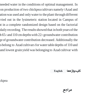
s needed water in the conditions of optimal management. In
ths on production of two chickpea cultivars namely (Azad and
ation was used and only water to the plant through different
ried out in the lysimeteric station located in Campus of
ut in a complete randomized design based on the factorial
ily recording. The results showed that, in both years of the
th 65% and 110 cm depths with 22% groundwater contribution
ge of groundwater contribution decreased. Additionally, the
belong to Azad cultivars for water table depths of 110 and
t and lowest grain yield was belonging to Azad cultivar with
کلیدواژه‌ها
English
ickpea
مراجع