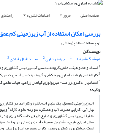
صفحه اصلی
مرور
اطلاعات نشریه
راهنمای 
بررسی امکان استفاده از آب زیرزمینی کم عمق
نوع مقاله : مقاله پژوهشی
نویسندگان
3
2
1
هوشنگ قمرنیا
بی‌نظیر نظری
محمد اقبال قبادی
1
استاد و عضو هیئت علمی گروه مهندسی آب، پردیس کشاورزی و مناب
2
کارشناسی ارشد، آبیاری و زهکشی، گروه مهندسی آب، پردیس کشاور
3
استادیار، دکتری زراعت- فیزیولوژی گیاهان زراعی، هیات علمی گر
چکیده
4
نیاز آبی، کارایی مصرف آب و عملکرد دو رقم نخود (آزاد
و بیو
تحقیقاتی پردیس کشاورزی و منابع طبیعی دانشگاه رازی و در ق