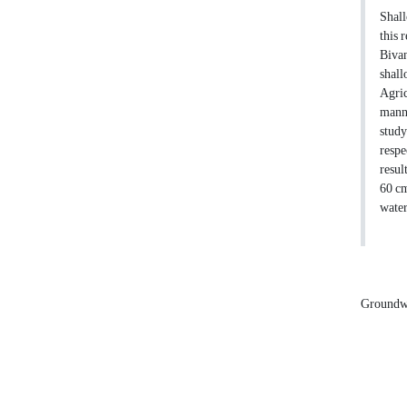
Shall
this 
Bivan
shall
Agric
manne
study
respe
resul
60 cm
water
Groundw