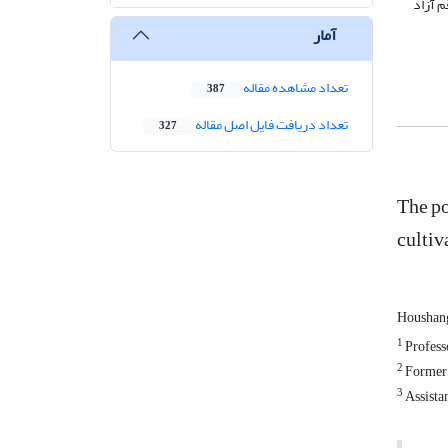
 مربوط به رقم آزاد
آمار
تعداد مشاهده مقاله
387
تعداد دریافت فایل اصل مقاله
327
The po
cultiv
Houshan
1
Professo
2
Former M
3
Assistan