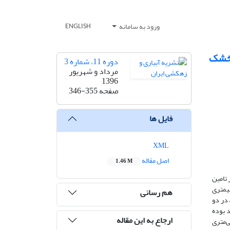
ورود به سامانه
ENGLISH
‌خشک
دوره 11، شماره 3
مرداد و شهریور
1396
صفحه
346-355
فایل ها
XML
اصل مقاله
1.46 M
سطوح ایستابی کم­عمق 60، 80 و 110 سانتی‌متر بر تامین
 لایسیمتری
هم رسانی
 در دو
و کم­ترین مربوط به عمق 110 سانتی‌متر به ترتیب با حدود 65 و 22 در صد بوده
ارجاع به این مقاله
عملکرد دانه در دو سال اجرای طرح، مربوط به رقم آزاد در اعماق 110 و 60 سانتی‌متری