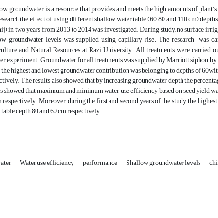
ow groundwater is a resource that provides and meets the high amounts of plant’
research the effect of using different shallow water table (60, 80 and 110 cm) dep
ij) in two years from 2013 to 2014 was investigated. During study, no surface irrig
ow groundwater levels was supplied using capillary rise. The research was car
ulture and Natural Resources at Razi University. All treatments were carried o
r experiment. Groundwater for all treatments was supplied by Marriott siphon, by da
, the highest and lowest groundwater contribution was belonging to depths of 60wi
ctively. The results also showed that by increasing groundwater depth the percenta
ts showed that maximum and minimum water use efficiency, based on seed yield was 
 respectively. Moreover, during the first and second years of the study, the highes
 table depth 80 and 60 cm respectively
ater
Water use efficiency
performance
Shallow groundwater levels
ch