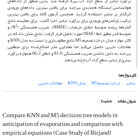
برآورد تبخیر از سطح آزاد آب بهره گرفته شد. بدین منظور از داده‌های
هواشناسی ایستگاه همدیدی بیرجند برای یافتن بهترین داده‌های ورودی
اثرگذار بر تبخیر استفاده گردید. همچنین آزمون گاما برای یافتن بهترین
ترکیب پارامترهای ورودی برای برآورد تبخیر اجرا گشت. برای مقایسه نتایج
2
آماره‌ها ریشه متوسط خطـای مربعـات (RMSE)، ضریب همبستگی (R
) و
متوسط قدر مطلق خطا (MAE) مورد تحلیل قرار گرفت. نتایج نشان داد که در
اکثر موارد مدل درخت تصمیم M5 نتایج مطلوب‌تری را نسبت به مدل KNN و
معادلات تجربی حاصل می‌کند اما معادله­ی مایر اصلاح‌شده برای منطقه­ی
بیرجند به دلیل داشتن ضریب همبستگی 81/0 و خطای 06/2 همواره برآورد
بهتری از تبخیر سطح آزاد آب ارایه می‌دهد.
کلیدواژه‌ها
تبخیر
درخت تصمیم M5
مدل KNN
معادلات تجربی
عنوان مقاله
English
Compare KNN and M5 decision tree models in
anticipation of evaporation and comparison with
empirical equations (Case Study of Birjand)