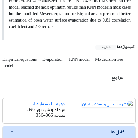
error (MAE) were analyzed. The results showed that M5 decision tree
model reached the most optimum results than KNN model in most cases
but the modified Meyer’s equation for Birjand area represented better
estimation of open water surface evaporation due to 0.81 correlation
coefficient and 2.06 errors.
کلیدواژه‌ها
English
Empirical equations
Evaporation
KNN model
M5 decision tree
model
مراجع
دوره 11، شماره 3
مرداد و شهریور 1396
صفحه
356-366
فایل ها