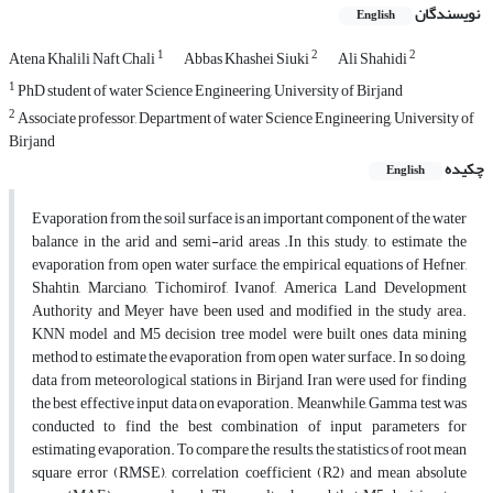
نویسندگان
English
1
2
2
Atena Khalili Naft Chali
Abbas Khashei Siuki
Ali Shahidi
1
PhD student of water Science Engineering, University of Birjand
2
Associate professor, Department of water Science Engineering, University of
Birjand
چکیده
English
Evaporation from the soil surface is an important component of the water
balance in the arid and semi-arid areas .In this study, to estimate the
evaporation from open water surface, the empirical equations of Hefner,
Shahtin, Marciano, Tichomirof, Ivanof, America Land Development
Authority and Meyer have been used and modified in the study area.
KNN model and M5 decision tree model were built ones data mining
method to estimate the evaporation from open water surface. In so doing,
data from meteorological stations in Birjand, Iran were used for finding
the best effective input data on evaporation. Meanwhile, Gamma test was
conducted to find the best combination of input parameters for
estimating evaporation. To compare the results, the statistics of root mean
square error (RMSE), correlation coefficient (R2) and mean absolute