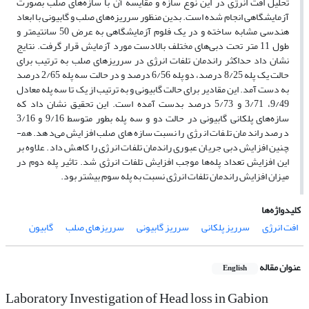
تحلیل افت انرژی در این نوع سازه و مقایسه آن با سازه‌های صلب بصورت
آزمایشگاهی انجام شده است. بدین منظور سرریزه‌های صلب و گابیونی با ابعاد
هندسی مشابه ساخته و در یک فلوم آزمایشگاهی به عرض 50 سانتی­متر و
طول 11 متر تحت دبی‌های مختلف بالادست مورد آزمایش قرار گرفت. نتایج
نشان داد حداکثر راندمان تلفات انرژی در سرریزهای صلب به ترتیب برای
حالت یک پله 8/25 درصد، دو پله 6/56 درصد و در حالت سه پله 2/65 درصد
به دست آمد. این مقادیر برای حالت گابیونی و به ترتیب از یک تا سه پله معادل
9/49، 3/71 و 5/73 درصد بدست آمده است. این تحقیق نشان داد که
سازه‌های پلکانی گابیونی در حالت دو و سه پله بطور متوسط 9/16 و 3/16
درصد راندمان تلفات انرژی را نسبت سازه‌های صلب افزایش می‌دهد. هم­
چنین افزایش دبی جریان عبوری راندمان تلفات انرژی را کاهش داد. علاوه بر
این افزایش تعداد پله‌ها موجب افزایش تلفات انرژی شد. تاثیر پله دوم در
میزان افزایش راندمان تلفات انرژی نسبت به پله سوم بیش­تر بود.
کلیدواژه‌ها
افت انرژی
سرریز پلکانی
سرریز گابیونی
سرریزهای صلب
گابیون
عنوان مقاله
English
Laboratory Investigation of Head loss in Gabion