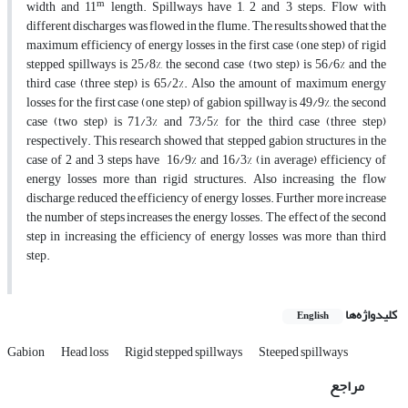
m
width and 11
length. Spillways have 1, 2 and 3 steps. Flow with
different discharges was flowed in the flume. The results showed that the
maximum efficiency of energy losses in the first case (one step) of rigid
stepped spillways is 25/8%, the second case (two step) is 56/6% and the
third case (three step) is 65/2%. Also the amount of maximum energy
losses for the first case (one step) of gabion spillway is 49/9%, the second
case (two step) is 71/3% and 73/5% for the third case (three step)
respectively. This research showed that stepped gabion structures in the
case of 2 and 3 steps have 16/9% and 16/3% (in average) efficiency of
energy losses more than rigid structures. Also increasing the flow
discharge, reduced the efficiency of energy losses. Further more increase
the number of steps increases the energy losses. The effect of the second
step in increasing the efficiency of energy losses was more than third
step.
کلیدواژه‌ها
English
Gabion
Head loss
Rigid stepped spillways
Steeped spillways
مراجع