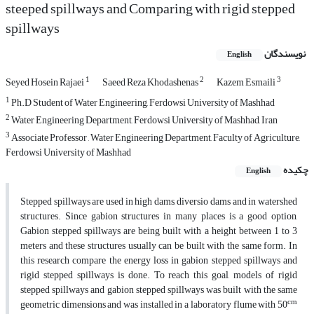
steeped spillways and Comparing with rigid stepped
spillways
نویسندگان
English
1
2
3
Seyed Hosein Rajaei
Saeed Reza Khodashenas
Kazem Esmaili
1
Ph.D Student of Water Engineering, Ferdowsi University of Mashhad
2
Water Engineering Department, Ferdowsi University of Mashhad, Iran
3
Associate Professor , Water Engineering Department, Faculty of Agriculture,
Ferdowsi University of Mashhad
چکیده
English
Stepped spillways are used in high dams, diversio dams and in watershed
structures. Since gabion structures in many places is a good option,
Gabion stepped spillways are being built with a height between 1 to 3
meters and these structures usually can be built with the same form. In
this research compare the energy loss in gabion stepped spillways and
rigid stepped spillways is done. To reach this goal, models of rigid
stepped spillways and gabion stepped spillways was built with the same
cm
geometric dimensions and was installed in a laboratory flume with 50